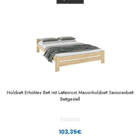
u
t
o
f
5
Holzbett Erhöhtes Bett mit Lattenrost Massivholzbett Seniorenbett
Bettgestell
R
a
103,35
€
t
e