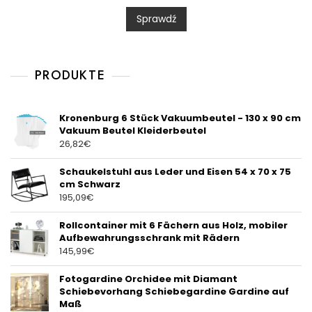
d
0
Sprawdź
o
u
t
o
f
5
PRODUKTE
Kronenburg 6 Stück Vakuumbeutel - 130 x 90 cm
Vakuum Beutel Kleiderbeutel
26,82
€
Schaukelstuhl aus Leder und Eisen 54 x 70 x 75
cm Schwarz
195,09
€
Rollcontainer mit 6 Fächern aus Holz, mobiler
Aufbewahrungsschrank mit Rädern
145,99
€
Fotogardine Orchidee mit Diamant
Schiebevorhang Schiebegardine Gardine auf
Maß