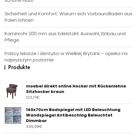
schöne Haut
Sicherheit und Komfort: Warum sich Vorbaurollladen aus
Polen lohnen
Kaminrohr 200 mm aus Edelstahl: Auswahl, Einbau und
Pflege
Polscy lekarze i dentyści w Wielkiej Brytanii – opieka na
najwyższym poziomie
Produkte
moebel direkt online Hocker mit Rückenlehne
Sitzhocker braun
123,17
€
140x70cm Badspiegel mit LED Beleuchtung
Wandspiegel Antibeschlag Beleuchtet
Dimmbar
339,99
€