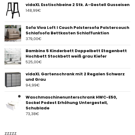
vidaXL Esstischbeine 2 Stk. A-Gestell Gusseisen
148,99
€
Sofa Viva Loft I Couch Polstersofa Polstercouch
Schlafsofa Bettkasten Schlaffunktion
379,00
€
Bambino 5 Kinderbett Doppelbett Etagenbett
Hochbett Stockbett weiß grau Kiefer
525,00
€
vidaXL Gartenschrank mit 2 Regalen Schwarz
und Grau
94,99
€
Waschmaschinenunterschrank HWC-E50,
Sockel Podest Erhöhung Untergestell,
Schublade
73,38
€
zzzzz