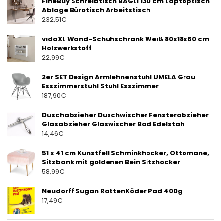
FineBuy Schreibtisch BAGLI 130 cm Laptoptisch
Ablage Bürotisch Arbeitstisch
232,51
€
vidaXL Wand-Schuhschrank Weiß 80x18x60 cm
Holzwerkstoff
22,99
€
2er SET Design Armlehnenstuhl UMELA Grau
Esszimmerstuhl Stuhl Esszimmer
187,90
€
Duschabzieher Duschwischer Fensterabzieher
Glasabzieher Glaswischer Bad Edelstah
14,46
€
51 x 41 cm Kunstfell Schminkhocker, Ottomane,
Sitzbank mit goldenen Bein Sitzhocker
58,99
€
Neudorff Sugan RattenKöder Pad 400g
17,49
€