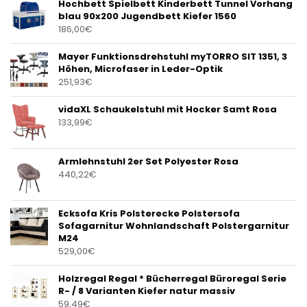
Hochbett Spielbett Kinderbett Tunnel Vorhang
blau 90x200 Jugendbett Kiefer 1560
186,00
€
Mayer Funktionsdrehstuhl myTORRO SIT 1351, 3
Höhen, Microfaser in Leder-Optik
251,93
€
vidaXL Schaukelstuhl mit Hocker Samt Rosa
133,99
€
Armlehnstuhl 2er Set Polyester Rosa
440,22
€
Ecksofa Kris Polsterecke Polstersofa
Sofagarnitur Wohnlandschaft Polstergarnitur
M24
529,00
€
Holzregal Regal * Bücherregal Büroregal Serie
R- / 8 Varianten Kiefer natur massiv
59,49
€