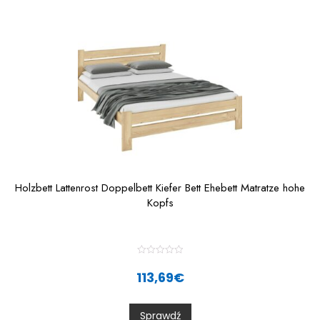
Holzbett Lattenrost Doppelbett Kiefer Bett Ehebett Matratze hohe
Kopfs
R
a
113,69
€
t
e
d
0
Sprawdź
o