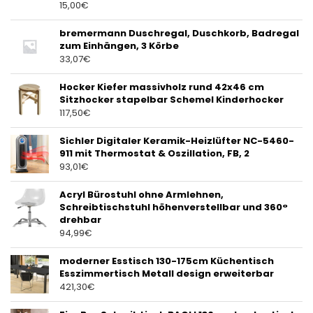
15,00
€
bremermann Duschregal, Duschkorb, Badregal
zum Einhängen, 3 Körbe
33,07
€
Hocker Kiefer massivholz rund 42x46 cm
Sitzhocker stapelbar Schemel Kinderhocker
117,50
€
Sichler Digitaler Keramik-Heizlüfter NC-5460-
911 mit Thermostat & Oszillation, FB, 2
93,01
€
Acryl Bürostuhl ohne Armlehnen,
Schreibtischstuhl höhenverstellbar und 360°
drehbar
94,99
€
moderner Esstisch 130-175cm Küchentisch
Esszimmertisch Metall design erweiterbar
421,30
€