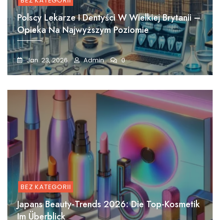
BEZ KATEGORII
Polscy Lekarze I Dentyści W Wielkiej Brytanii –
Opieka Na Najwyższym Poziomie
Jan. 23, 2026
Admin
0
BEZ KATEGORII
Japans Beauty-Trends 2026: Die Top-Kosmetik
Im Überblick