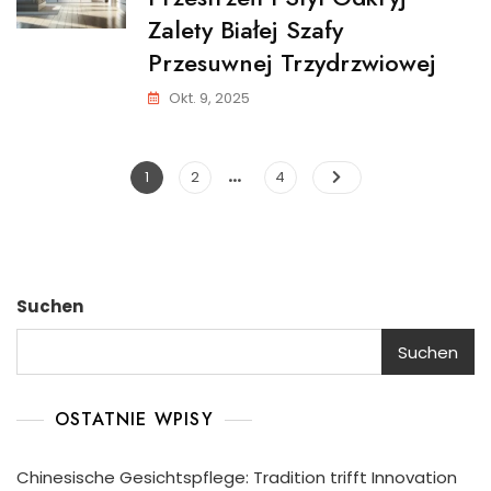
Zalety Białej Szafy
Przesuwnej Trzydrzwiowej
Okt. 9, 2025
…
Seitennummerierung
Page
Page
Page
1
2
4
der
Beiträge
Suchen
Suchen
OSTATNIE WPISY
Chinesische Gesichtspflege: Tradition trifft Innovation