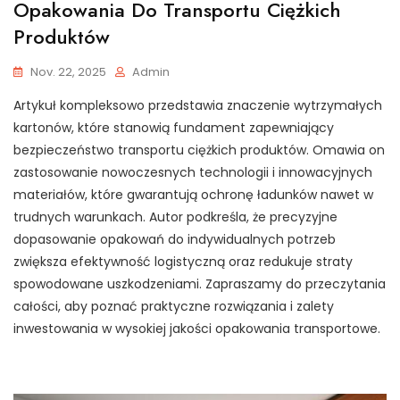
Opakowania Do Transportu Ciężkich
Produktów
Nov. 22, 2025
Admin
Artykuł kompleksowo przedstawia znaczenie wytrzymałych
kartonów, które stanowią fundament zapewniający
bezpieczeństwo transportu ciężkich produktów. Omawia on
zastosowanie nowoczesnych technologii i innowacyjnych
materiałów, które gwarantują ochronę ładunków nawet w
trudnych warunkach. Autor podkreśla, że precyzyjne
dopasowanie opakowań do indywidualnych potrzeb
zwiększa efektywność logistyczną oraz redukuje straty
spowodowane uszkodzeniami. Zapraszamy do przeczytania
całości, aby poznać praktyczne rozwiązania i zalety
inwestowania w wysokiej jakości opakowania transportowe.