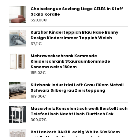
Chaiselongue Sezlong Liege CELES in Stoff
Scala Koralle
528,00
€
Kurzflor Kinderteppich Blau Hase Bunny
Design Kinderzimmer Teppich Weich
37,11
€
Mehrzweckschrank Kommode
Kleiderschrank Stauraumkommode
Sonoma weiss 180cm
155,03
€
Sitzbank Industrial Loft Grau 110cm Metall
Schwarz Silbergrau Ziersteppung
199,00
€
Massivholz Konsolentisch weiß Beistelltisch
Telefontisch Nachttisch Flurtisch Eck
300,07
€
Rattankorb BAKUL eckig White 50x50cm