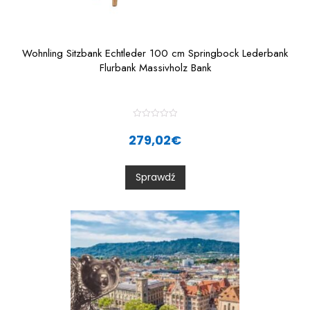
Wohnling Sitzbank Echtleder 100 cm Springbock Lederbank
Flurbank Massivholz Bank
R
a
279,02
€
t
e
d
0
Sprawdź
o
u
t
o
f
5