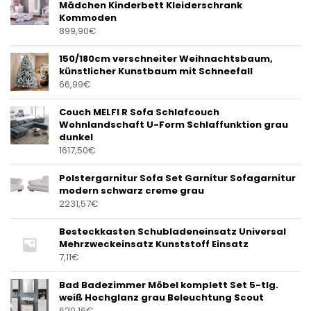
Mädchen Kinderbett Kleiderschrank
Kommoden
899,90
€
150/180cm verschneiter Weihnachtsbaum,
künstlicher Kunstbaum mit Schneefall
66,99
€
Couch MELFI R Sofa Schlafcouch
Wohnlandschaft U-Form Schlaffunktion grau
dunkel
1617,50
€
Polstergarnitur Sofa Set Garnitur Sofagarnitur
modern schwarz creme grau
2231,57
€
Besteckkasten Schubladeneinsatz Universal
Mehrzweckeinsatz Kunststoff Einsatz
7,11
€
Bad Badezimmer Möbel komplett Set 5-tlg.
weiß Hochglanz grau Beleuchtung Scout
620,16
€