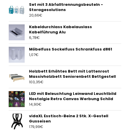
Set mit 3 Abfalltrennungsbeuteln -
Storagesolutions
20,66
€
Kabeldurchlass Kabelauslass
Kabelführung Alu
6,78
€
Möbelfuss Sockelfuss Schrankfuss d861
1,07
€
Holzbett Erhöhtes Bett mit Lattenrost
Massivholzbett Seniorenbett Bettgestell
103,35
€
LED mit Beleuchtung Leinwand Leuchtbild
Nostalgie Retro Canvas Werbung Schild
14,90
€
vidaXL Esstisch-Beine 2 Stk. X-Gestell
Gusseisen
179,99
€