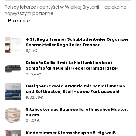
Polscy lekarze i dentyści w Wielkiej Brytanii – opieka na
najwyższym poziomie
Produkte
4 St. Regaltrenner Schubladenteiler Organizer
Schrankteiler Regalteiler Trenner
9,25
€
Ecksofa Bellis II mit Schlaffunktion best
Schlafsofa! Neue hit! Federkernmatratze!
505,44
€
Designer Ecksofa Atlantic mit Schlaffunktion
und Bettkasten, Stoff- sowie Farbauswahl
1032,58
€
Sitzhocker aus Baumwolle, ethnisches Muster,
50 cm
94,05
€
Kinderzimmer Sternschnuppe 5-tlg weiß