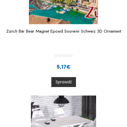
Zürich Bär Bear Magnet Epoxid Souvenir Schweiz 3D Ornament
R
a
5,17
€
t
e
d
0
Sprawdź
o
u
t
o
f
5