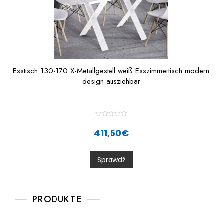
Esstisch 130-170 X-Metallgestell weiß Esszimmertisch modern
design ausziehbar
R
a
411,50
€
t
e
d
0
Sprawdź
o
u
t
o
f
5
PRODUKTE