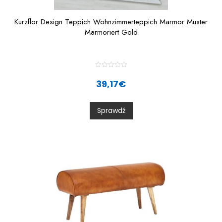
Kurzflor Design Teppich Wohnzimmerteppich Marmor Muster
Marmoriert Gold
R
a
39,17
€
t
e
d
0
Sprawdź
o
u
t
o
f
5