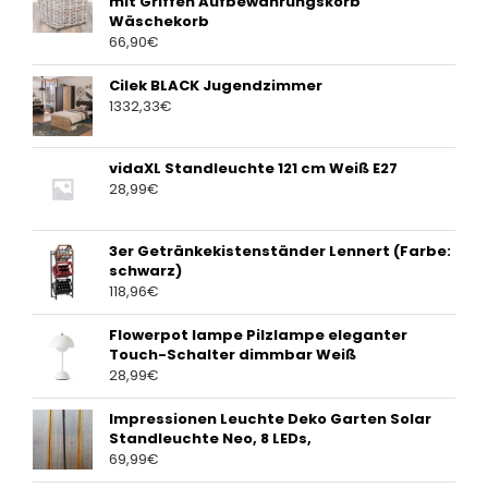
mit Griffen Aufbewahrungskorb
Wäschekorb
66,90
€
Cilek BLACK Jugendzimmer
1332,33
€
vidaXL Standleuchte 121 cm Weiß E27
28,99
€
3er Getränkekistenständer Lennert (Farbe:
schwarz)
118,96
€
Flowerpot lampe Pilzlampe eleganter
Touch-Schalter dimmbar Weiß
28,99
€
Impressionen Leuchte Deko Garten Solar
Standleuchte Neo, 8 LEDs,
69,99
€