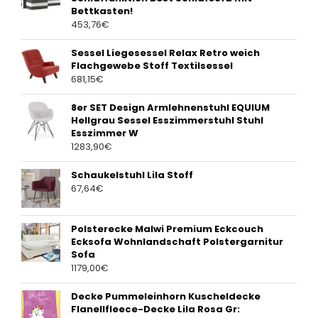
Bettkasten!
453,76
€
Sessel Liegesessel Relax Retro weich
Flachgewebe Stoff Textilsessel
681,15
€
8er SET Design Armlehnenstuhl EQUIUM
Hellgrau Sessel Esszimmerstuhl Stuhl
Esszimmer W
1283,90
€
Schaukelstuhl Lila Stoff
67,64
€
Polsterecke Malwi Premium Eckcouch
Ecksofa Wohnlandschaft Polstergarnitur
Sofa
1179,00
€
Decke Pummeleinhorn Kuscheldecke
Flanellfleece-Decke Lila Rosa Gr: