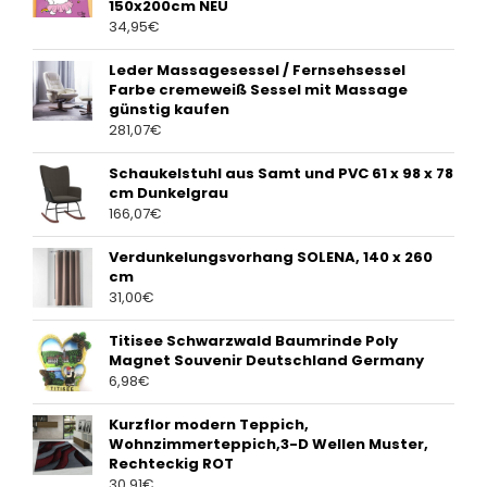
150x200cm NEU
34,95
€
Leder Massagesessel / Fernsehsessel
Farbe cremeweiß Sessel mit Massage
günstig kaufen
281,07
€
Schaukelstuhl aus Samt und PVC 61 x 98 x 78
cm Dunkelgrau
166,07
€
Verdunkelungsvorhang SOLENA, 140 x 260
cm
31,00
€
Titisee Schwarzwald Baumrinde Poly
Magnet Souvenir Deutschland Germany
6,98
€
Kurzflor modern Teppich,
Wohnzimmerteppich,3-D Wellen Muster,
Rechteckig ROT
30,91
€