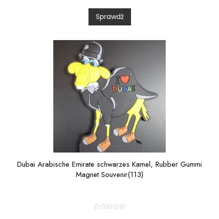
d
0
Sprawdź
o
u
t
o
f
5
Dubai Arabische Emirate schwarzes Kamel, Rubber Gummi
Magnet Souvenir(113)
R