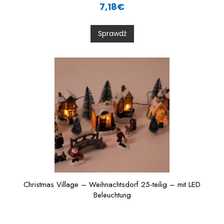
a
7,18
€
t
e
d
0
Sprawdź
o
u
t
o
f
5
Christmas Village – Weihnachtsdorf 25-teilig – mit LED
Beleuchtung