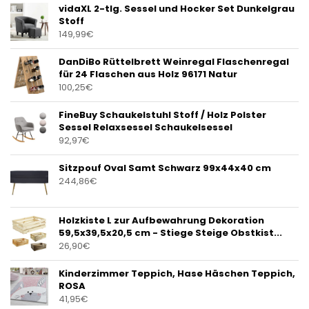
vidaXL 2-tlg. Sessel und Hocker Set Dunkelgrau
Stoff
149,99
€
DanDiBo Rüttelbrett Weinregal Flaschenregal
für 24 Flaschen aus Holz 96171 Natur
100,25
€
FineBuy Schaukelstuhl Stoff / Holz Polster
Sessel Relaxsessel Schaukelsessel
92,97
€
Sitzpouf Oval Samt Schwarz 99x44x40 cm
244,86
€
Holzkiste L zur Aufbewahrung Dekoration
59,5x39,5x20,5 cm - Stiege Steige Obstkist...
26,90
€
Kinderzimmer Teppich, Hase Häschen Teppich,
ROSA
41,95
€