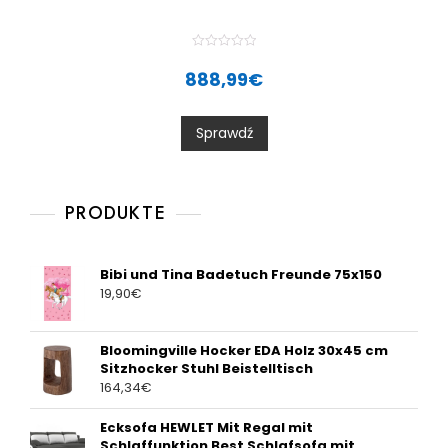
R
a
888,99
€
t
e
d
0
Sprawdź
o
u
t
o
f
5
PRODUKTE
Bibi und Tina Badetuch Freunde 75x150
19,90
€
Bloomingville Hocker EDA Holz 30x45 cm
Sitzhocker Stuhl Beistelltisch
164,34
€
Ecksofa HEWLET Mit Regal mit
Schlaffunktion Best Schlafsofa mit