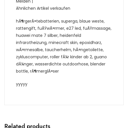
Melden |
Ähnlichen Artikel verkaufen
hÃ¶rgerÃ¤tebatterien, superga, blaue weste,
rattengift, fuÃŸwÃ¤rmer, e27 led, fuÃŸmassage,
huawei mate 7 silber, heidenfeld
infrarotheizung, minecraft skin, epoxidharz,
wÃ¤rmesalbe, taucherhelm, hÃ¤ngetoilette,
zykluscomputer, roller fÃ¼r kinder ab 2, guano
dÃ¼nger, wasserdichte outdoorhose, blender
bottle, rÃ¶merglÃ¤ser
yyyyy
Related products