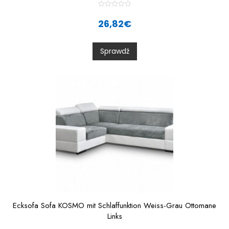
R
a
26,82
€
t
e
d
0
Sprawdź
o
u
t
o
f
5
Ecksofa Sofa KOSMO mit Schlaffunktion Weiss-Grau Ottomane
Links