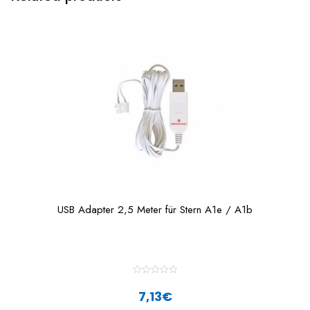
USB Adapter 2,5 Meter für Stern A1e / A1b
R
a
7,13
€
t
e