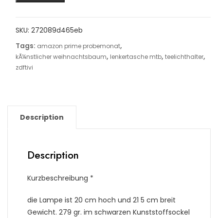
SKU:
272089d465eb
Tags:
,
amazon prime probemonat
,
,
,
kÃ¼nstlicher weihnachtsbaum
lenkertasche mtb
teelichthalter
zdftivi
Description
Description
Kurzbeschreibung *
die Lampe ist 20 cm hoch und 21 5 cm breit
Gewicht. 279 gr. im schwarzen Kunststoffsockel