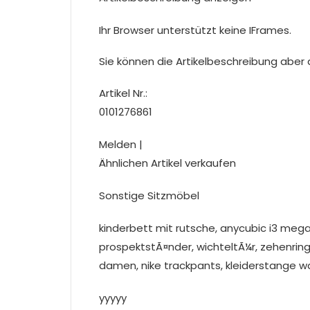
Ihr Browser unterstützt keine IFrames.
Sie können die Artikelbeschreibung aber du
Artikel Nr.:
0101276861
Melden |
Ähnlichen Artikel verkaufen
Sonstige Sitzmöbel
kinderbett mit rutsche, anycubic i3 mega,
prospektstÃ¤nder, wichteltÃ¼r, zehenrin
damen, nike trackpants, kleiderstange w
yyyyy