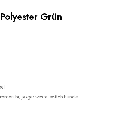
Polyester Grün
bel
,
,
immeruhr
jÃ¤ger weste
switch bundle