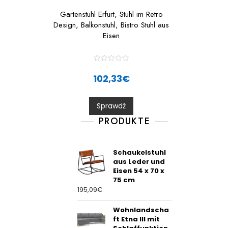
Gartenstuhl Erfurt, Stuhl im Retro
Design, Balkonstuhl, Bistro Stuhl aus
Eisen
R
a
102,33
€
t
e
d
0
Sprawdź
o
u
t
PRODUKTE
o
f
5
Schaukelstuhl
aus Leder und
Eisen 54 x 70 x
75 cm
195,09
€
Wohnlandscha
ft Etna III mit