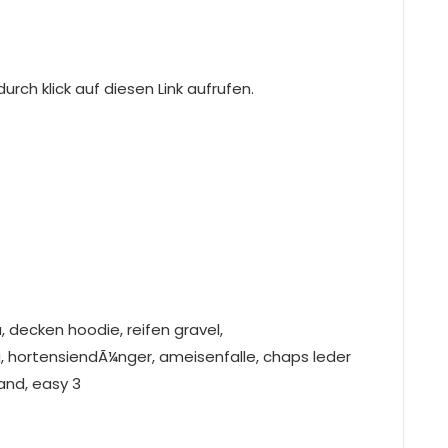
rch klick auf diesen Link aufrufen.
 decken hoodie, reifen gravel,
g, hortensiendÃ¼nger, ameisenfalle, chaps leder
and, easy 3