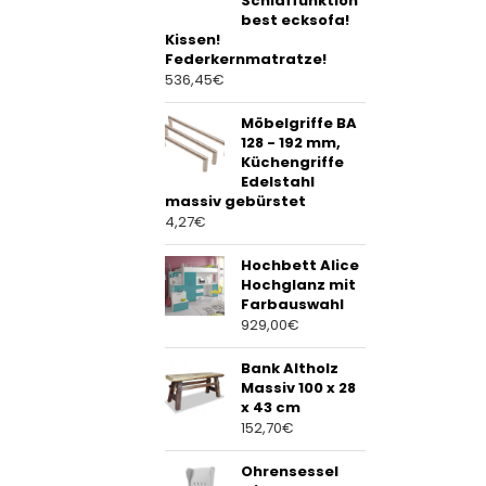
Schlaffunktion
best ecksofa!
Kissen!
Federkernmatratze!
536,45
€
Möbelgriffe BA
128 - 192 mm,
Küchengriffe
Edelstahl
massiv gebürstet
4,27
€
Hochbett Alice
Hochglanz mit
Farbauswahl
929,00
€
Bank Altholz
Massiv 100 x 28
x 43 cm
152,70
€
Ohrensessel