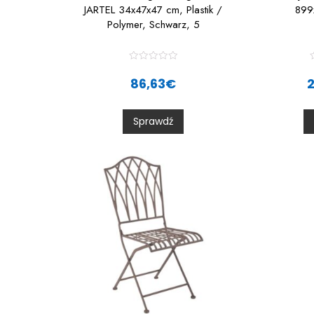
JARTEL 34x47x47 cm, Plastik /
899
Polymer, Schwarz, 5
R
a
86,63
€
t
t
e
d
0
Sprawdź
o
u
t
t
o
f
f
5