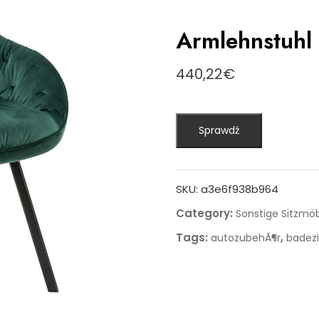
Armlehnstuhl 
440,22
€
Sprawdź
SKU:
a3e6f938b964
Category:
Sonstige Sitzmö
Tags:
,
autozubehÃ¶r
badez