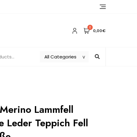
0
0,00€
 Merino Lammfell
pe Leder Teppich Fell
öße