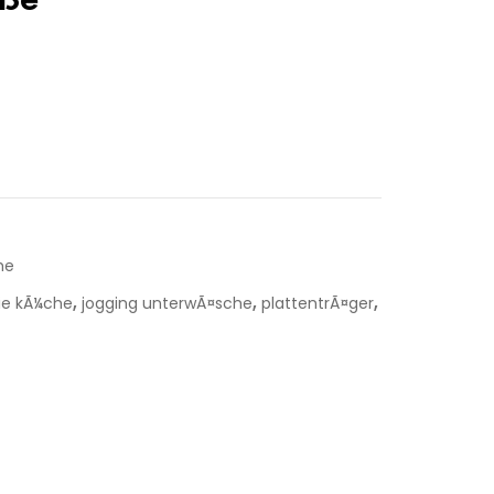
he
,
,
,
lie kÃ¼che
jogging unterwÃ¤sche
plattentrÃ¤ger