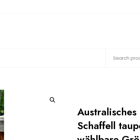
Australisches
Schaffell tau
wählbare Gr