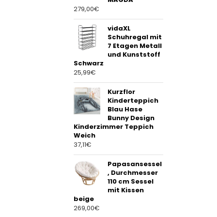
279,00
€
vidaXL
Schuhregal mit
7 Etagen Metall
und Kunststoff
Schwarz
25,99
€
Kurzflor
Kinderteppich
Blau Hase
Bunny Design
Kinderzimmer Teppich
Weich
37,11
€
Papasansessel
, Durchmesser
110 cm Sessel
mit Kissen
beige
269,00
€