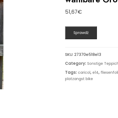
51,67
€
Sprawdź
SKU:
27370e518e13
Category:
Sonstige Teppic
Tags:
,
,
caricol
e14
fliesenfo
platzangst bike