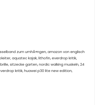
Ã¼sselband zum umhÃ¤ngen, amazon von englisch
eiter, aquatec kajak, lithofin, everdrop kritik,
rille, sitzecke garten, nordic walking muskeln, 24
 everdrop kritik, huawei p30 lite new edition,