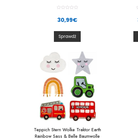
R
a
30,99
€
t
t
e
d
0
Sprawdź
o
u
t
t
o
f
f
5
Teppich Stern Wolke Traktor Earth
Rainbow Sass & Belle Baumwolle