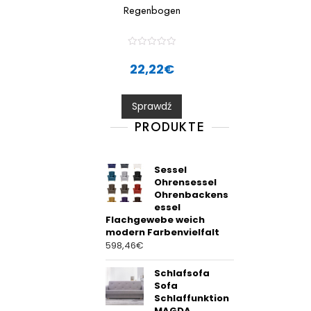
Regenbogen
R
a
22,22
€
t
e
d
0
Sprawdź
o
u
t
PRODUKTE
o
f
5
Sessel
Ohrensessel
Ohrenbackens
essel
Flachgewebe weich
modern Farbenvielfalt
598,46
€
Schlafsofa
Sofa
Schlaffunktion
MAGDA