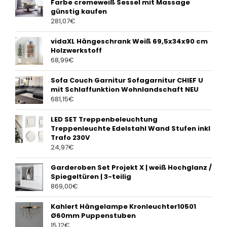
Farbe cremeweiß Sessel mit Massage
günstig kaufen
281,07
€
vidaXL Hängeschrank Weiß 69,5x34x90 cm
Holzwerkstoff
68,99
€
Sofa Couch Garnitur Sofagarnitur CHIEF U
mit Schlaffunktion Wohnlandschaft NEU
681,15
€
LED SET Treppenbeleuchtung
Treppenleuchte Edelstahl Wand Stufen inkl
Trafo 230V
24,97
€
Garderoben Set Projekt X | weiß Hochglanz /
Spiegeltüren | 3-teilig
869,00
€
Kahlert Hängelampe Kronleuchter10501
Ø60mm Puppenstuben
15,12
€