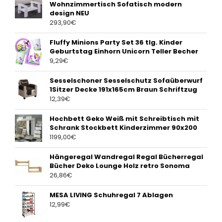
Wohnzimmertisch Sofatisch modern
design NEU
293,90
€
Fluffy Minions Party Set 36 tlg. Kinder
Geburtstag Einhorn Unicorn Teller Becher
9,29
€
Sesselschoner Sesselschutz Sofaüberwurf
1Sitzer Decke 191x165cm Braun Schriftzug
12,39
€
Hochbett Geko Weiß mit Schreibtisch mit
Schrank Stockbett Kinderzimmer 90x200
1199,00
€
Hängeregal Wandregal Regal Bücherregal
Bücher Deko Lounge Holz retro Sonoma
26,86
€
MESA LIVING Schuhregal 7 Ablagen
12,99
€