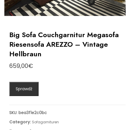
Big Sofa Couchgarnitur Megasofa
Riesensofa AREZZO – Vintage
Hellbraun
659,00
€
Sprawdź
SKU:
bea3f1e2c0bc
Category:
Sofagarnituren