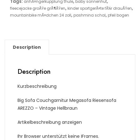
Tags:
,
,
anhÃ¤ngerkupplung thule
baby sonnenhut
,
,
fleecejacke groÃŸe grÃ¶ÃŸen
kinder sportgerÃ¤te fÃ¼r drauÃŸen
,
,
mountainbike mÃ¤dchen 24 zoll
pashmina schal
pfeil bogen
Description
Description
Kurzbeschreibung
Big Sofa Couchgarnitur Megasofa Riesensofa
AREZZO – Vintage Hellbraun
Artikelbeschreibung anzeigen
Ihr Browser unterstützt keine IFrames.