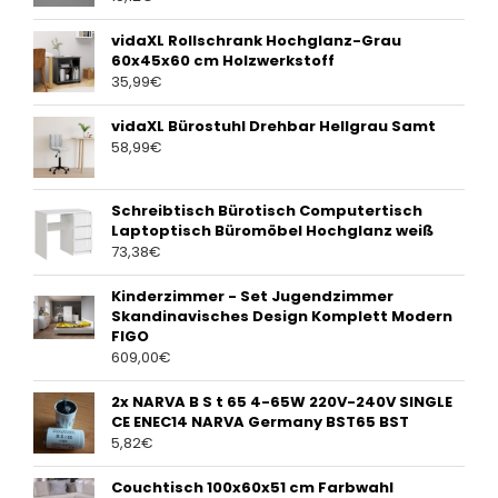
vidaXL Rollschrank Hochglanz-Grau
60x45x60 cm Holzwerkstoff
35,99
€
vidaXL Bürostuhl Drehbar Hellgrau Samt
58,99
€
Schreibtisch Bürotisch Computertisch
Laptoptisch Büromöbel Hochglanz weiß
73,38
€
Kinderzimmer - Set Jugendzimmer
Skandinavisches Design Komplett Modern
FIGO
609,00
€
2x NARVA B S t 65 4-65W 220V-240V SINGLE
CE ENEC14 NARVA Germany BST65 BST
5,82
€
Couchtisch 100x60x51 cm Farbwahl