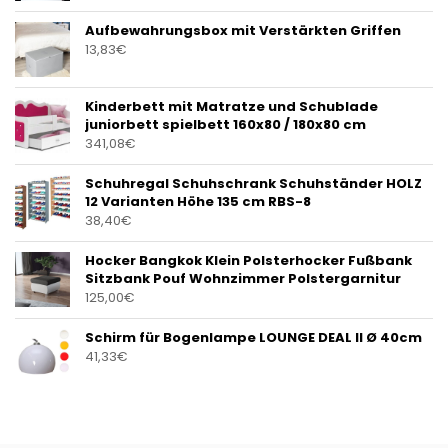
Aufbewahrungsbox mit Verstärkten Griffen
13,83
€
Kinderbett mit Matratze und Schublade
juniorbett spielbett 160x80 / 180x80 cm
341,08
€
Schuhregal Schuhschrank Schuhständer HOLZ
12 Varianten Höhe 135 cm RBS-8
38,40
€
Hocker Bangkok Klein Polsterhocker Fußbank
Sitzbank Pouf Wohnzimmer Polstergarnitur
125,00
€
Schirm für Bogenlampe LOUNGE DEAL II Ø 40cm
41,33
€