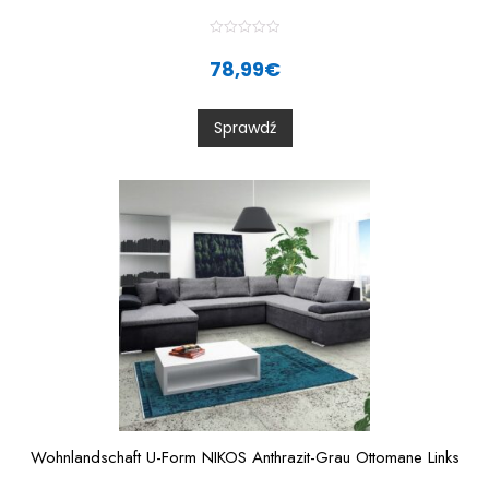
R
a
78,99
€
t
e
d
0
Sprawdź
o
u
t
o
f
5
Wohnlandschaft U-Form NIKOS Anthrazit-Grau Ottomane Links