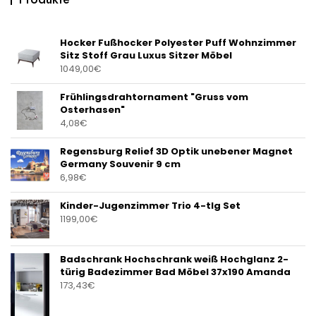
Hocker Fußhocker Polyester Puff Wohnzimmer
Sitz Stoff Grau Luxus Sitzer Möbel
1049,00
€
Frühlingsdrahtornament "Gruss vom
Osterhasen"
4,08
€
Regensburg Relief 3D Optik unebener Magnet
Germany Souvenir 9 cm
6,98
€
Kinder-Jugenzimmer Trio 4-tlg Set
1199,00
€
Badschrank Hochschrank weiß Hochglanz 2-
türig Badezimmer Bad Möbel 37x190 Amanda
173,43
€