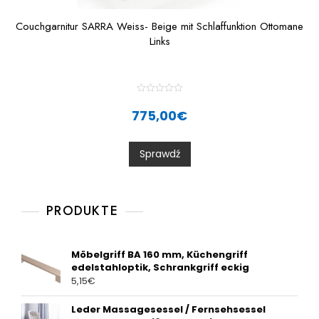
Couchgarnitur SARRA Weiss- Beige mit Schlaffunktion Ottomane
Links
R
a
775,00
€
t
e
d
0
Sprawdź
o
u
t
o
f
5
PRODUKTE
Möbelgriff BA 160 mm, Küchengriff
edelstahloptik, Schrankgriff eckig
5,15
€
Leder Massagesessel / Fernsehsessel