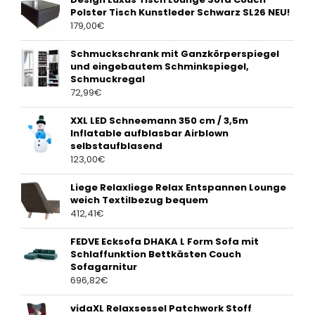
Polster Tisch Kunstleder Schwarz SL26 NEU!
179,00
€
Schmuckschrank mit Ganzkörperspiegel
und eingebautem Schminkspiegel,
Schmuckregal
72,99
€
XXL LED Schneemann 350 cm / 3,5m
Inflatable aufblasbar Airblown
selbstaufblasend
123,00
€
Liege Relaxliege Relax Entspannen Lounge
weich Textilbezug bequem
412,41
€
FEDVE Ecksofa DHAKA L Form Sofa mit
Schlaffunktion Bettkästen Couch
Sofagarnitur
696,82
€
vidaXL Relaxsessel Patchwork Stoff