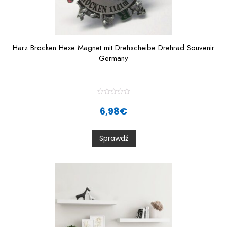
Harz Brocken Hexe Magnet mit Drehscheibe Drehrad Souvenir
Germany
R
a
6,98
€
t
e
d
0
Sprawdź
o
u
t
o
f
5