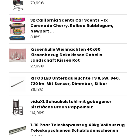
70,99
€
3x California Scents Car Scents - 1x
Coronado Cherry, Balboa Bubblegum,
Newport ...
8,16
€
Kissenhülle Weihnachten 40x60
Kissenbezug Dekokissen Gobelin
Landschaft Kissen Rot
27,99
€
RITOS LED Unterbauleuchte TS 8,5W, 840,
720 lm. Mit Sensor, Dimmbar, Silber
36,18
€
vidaXL Schaukelstuhl mit gebogener
Sitzfläche Braun Pappelholz
114,99
€
1-10 Paar Teleskopauszug 40kg Vollauszug
Teleskopschienen Schubladenschienen