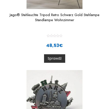
Jago® Stehleuchte Tripod Retro Schwarz Gold Stehlampe
Standlampe Wohnzimmer
R
a
48,53
€
t
e
d
0
Sprawdź
o
u
t
o
f
5