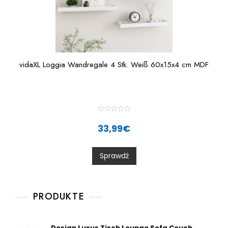
vidaXL Loggia Wandregale 4 Stk. Weiß 60x15x4 cm MDF
R
a
33,99
€
t
e
d
0
Sprawdź
o
u
t
o
f
5
PRODUKTE
Design Luxus Tisch Lounge Sofa Couch