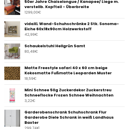
50er Jahre Chaiselongue / Kanapee/ Liege m.
verstellb. Kopfteil - Überbreite
1299,00
€
vidaXL Wand-Schuhschränke 2 Stk. Sonoma-
Eiche 60x18x90cm Holzwerkstoff
42,99
€
Schaukelstuhl Hellgrün Samt
80,48
€
Matte Freestyle safari 40 x 60 cm beige
Kokosmatte Fußmatte Leoparden Muster
18,59
€
Mini Schnee 50g Zuckerdekor Zuckerstreu
Schneeflocke Frozen Schnee Weihnachten
3,22
€
Garderobenschrank Schuhschrank Flur
Garderobe Diele Schrank in weiß Landhaus
Baxter
299,74
€