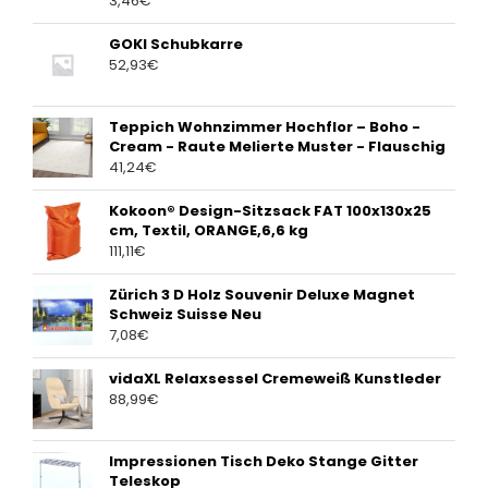
3,46
€
GOKI Schubkarre
52,93
€
Teppich Wohnzimmer Hochflor – Boho -
Cream - Raute Melierte Muster - Flauschig
41,24
€
Kokoon® Design-Sitzsack FAT 100x130x25
cm, Textil, ORANGE,6,6 kg
111,11
€
Zürich 3 D Holz Souvenir Deluxe Magnet
Schweiz Suisse Neu
7,08
€
vidaXL Relaxsessel Cremeweiß Kunstleder
88,99
€
Impressionen Tisch Deko Stange Gitter
Teleskop