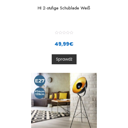
HI 2-stufige Schublade Weiß
R
a
49,99
€
t
e
d
0
Sprawdź
o
u
t
o
f
5