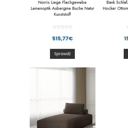
Norris Liege Flachgewebe
Bank Schla
Leinenoptik Aubergine Buche Natur
Hocker Ottom
Kunststoff
R
a
515,77
€
1
t
t
e
d
0
Sprawdź
o
u
t
t
o
f
f
5