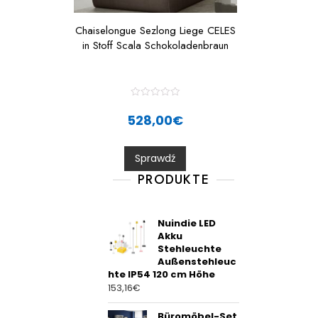
Chaiselongue Sezlong Liege CELES
in Stoff Scala Schokoladenbraun
R
a
528,00
€
t
e
d
0
Sprawdź
o
u
t
PRODUKTE
o
f
5
Nuindie LED
Akku
Stehleuchte
Außenstehleuc
hte IP54 120 cm Höhe
153,16
€
Büromöbel-Set