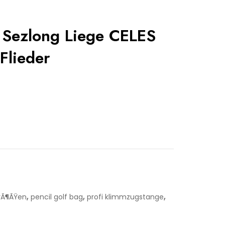
 Sezlong Liege CELES
 Flieder
,
,
,
rÃ¶ÃŸen
pencil golf bag
profi klimmzugstange