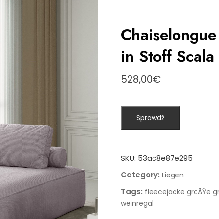
Chaiselongue
in Stoff Scala
528,00
€
Sprawdź
SKU:
53ac8e87e295
Category:
Liegen
Tags:
fleecejacke groÃŸe g
weinregal