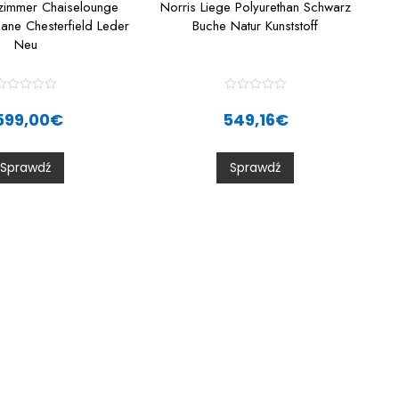
fzimmer Chaiselounge
Norris Liege Polyurethan Schwarz
ane Chesterfield Leder
Buche Natur Kunststoff
Neu
R
R
a
a
599,00
€
549,16
€
t
e
e
d
d
0
0
Sprawdź
Sprawdź
o
o
u
u
t
o
o
f
5
5