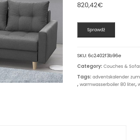
820,42
€
Sprawdź
SKU:
6c2402f3b96e
Category:
Couches & Sofa
Tags:
adventskalender zum 
,
,
warmwasserboiler 80 liter