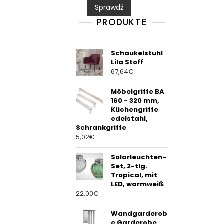
Sprawdź
o
u
t
PRODUKTE
o
f
5
Schaukelstuhl
Lila Stoff
67,64
€
Möbelgriffe BA
160 - 320 mm,
Küchengriffe
edelstahl,
Schrankgriffe
5,02
€
Solarleuchten-
Set, 2-tlg.
Tropical, mit
LED, warmweiß
22,00
€
Wandgarderob
e Garderobe