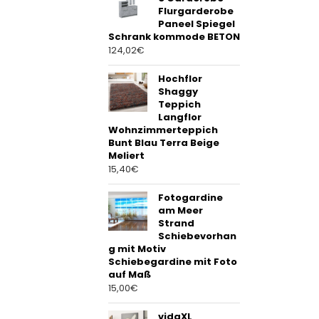
Flurgarderobe
Paneel Spiegel
Schrank kommode BETON
124,02
€
Hochflor
Shaggy
Teppich
Langflor
Wohnzimmerteppich
Bunt Blau Terra Beige
Meliert
15,40
€
Fotogardine
am Meer
Strand
Schiebevorhan
g mit Motiv
Schiebegardine mit Foto
auf Maß
15,00
€
vidaXL