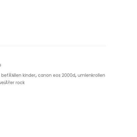
s
,
,
befÃ¼llen kinder
canon eos 2000d
umlenkrollen
weiÃŸer rock