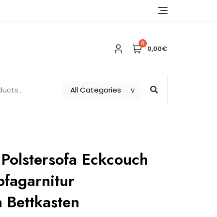
0
0,00€
Polstersofa Eckcouch
ofagarnitur
n Bettkasten