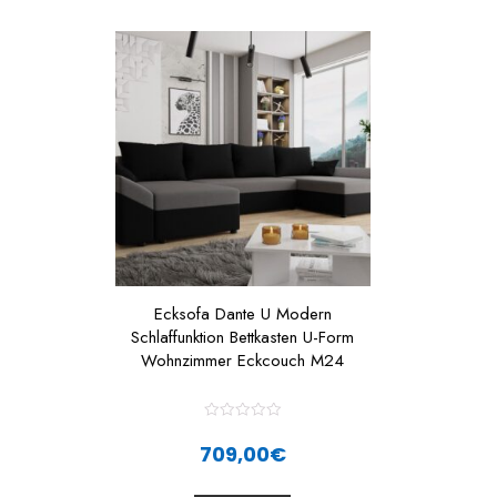
t
t
o
f
f
5
Ecksofa Dante U Modern
Schlaffunktion Bettkasten U-Form
Wohnzimmer Eckcouch M24
R
a
709,00
€
t
e
d
0