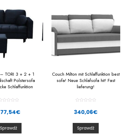
 – TORI 3 + 2 + 1
Couch Milton mit Schlaffunktion best
schaft Polstersofa
sofa! Neue Schlafsofa hit! Fast
cke Schlaffunktion
lieferung!
R
R
a
a
877,54
€
340,06
€
t
e
e
d
d
0
0
Sprawdź
Sprawdź
o
o
u
u