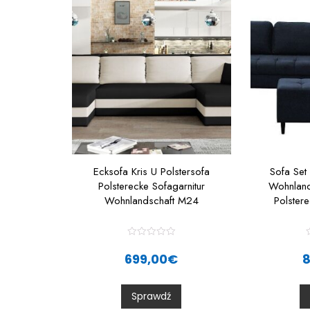
Ecksofa Kris U Polstersofa
Sofa Set
Polsterecke Sofagarnitur
Wohnland
Wohnlandschaft M24
Polstere
R
a
699,00
€
t
t
e
d
0
Sprawdź
o
u