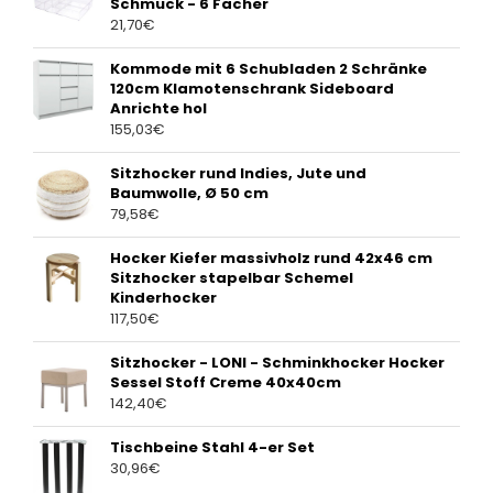
Schmuck - 6 Fächer
21,70
€
Kommode mit 6 Schubladen 2 Schränke
120cm Klamotenschrank Sideboard
Anrichte hol
155,03
€
Sitzhocker rund Indies, Jute und
Baumwolle, Ø 50 cm
79,58
€
Hocker Kiefer massivholz rund 42x46 cm
Sitzhocker stapelbar Schemel
Kinderhocker
117,50
€
Sitzhocker - LONI - Schminkhocker Hocker
Sessel Stoff Creme 40x40cm
142,40
€
Tischbeine Stahl 4-er Set
30,96
€