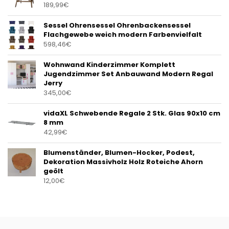
189,99
€
Sessel Ohrensessel Ohrenbackensessel
Flachgewebe weich modern Farbenvielfalt
598,46
€
Wohnwand Kinderzimmer Komplett
Jugendzimmer Set Anbauwand Modern Regal
Jerry
345,00
€
vidaXL Schwebende Regale 2 Stk. Glas 90x10 cm
8 mm
42,99
€
Blumenständer, Blumen-Hocker, Podest,
Dekoration Massivholz Holz Roteiche Ahorn
geölt
12,00
€