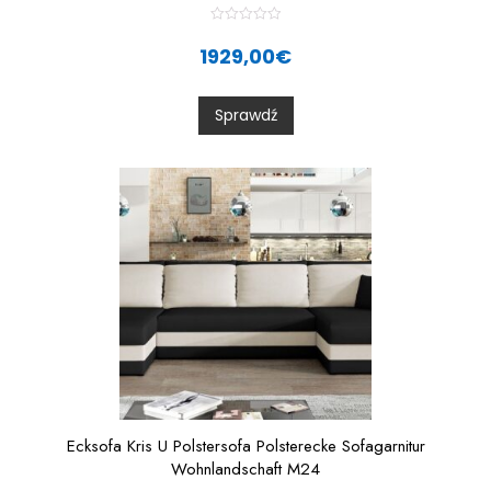
R
a
1929,00
€
t
e
d
0
Sprawdź
o
u
t
o
f
5
Ecksofa Kris U Polstersofa Polsterecke Sofagarnitur
Wohnlandschaft M24