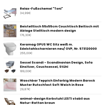
Relax-Fußschemel "Toni"
34,99
€
Beistelltisch 55x55cm Couchtisch Beitisch mit
Ablage Stelltisch modern design
176,30
€
Keramag OPUS WC Sitz weiß m.
Edelstahlscharnieren neu/ OVP, Nr. 573120000
255,00
€
Sessel Scandi - Scandinavian Design, Sofa
Einsitzer, Couchsessel, Stühl
189,00
€
Waschbar Teppich Einfarbig Modern Barock
Muster Rutschfest Soft Weich in Rose
29,87
€
animal-design Korbstuhl LESTI stabil aus
Natur-Rattan braun