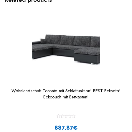
Wohnlandschaft Toronto mit Schlaffunktion! BEST Ecksofa!
Eckcouch mit Bettkasten!
R
a
887,87
€
t