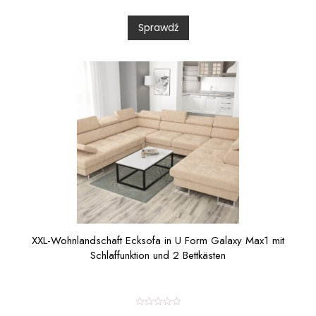
e
d
0
Sprawdź
o
u
t
o
f
5
XXL-Wohnlandschaft Ecksofa in U Form Galaxy Max1 mit
Schlaffunktion und 2 Bettkästen
R