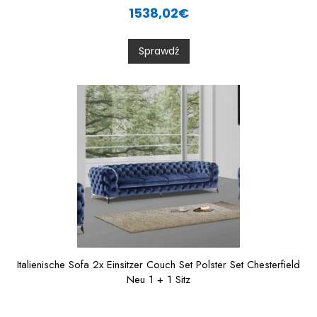
a
1538,02
€
t
e
d
0
Sprawdź
o
u
t
o
f
5
Italienische Sofa 2x Einsitzer Couch Set Polster Set Chesterfield
Neu 1 + 1 Sitz