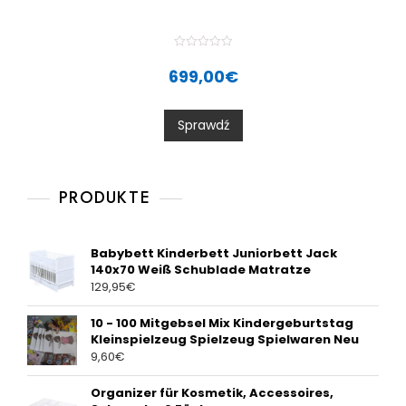
R
a
699,00
€
t
e
d
0
Sprawdź
o
u
t
o
f
5
PRODUKTE
Babybett Kinderbett Juniorbett Jack
140x70 Weiß Schublade Matratze
129,95
€
10 - 100 Mitgebsel Mix Kindergeburtstag
Kleinspielzeug Spielzeug Spielwaren Neu
9,60
€
Organizer für Kosmetik, Accessoires,