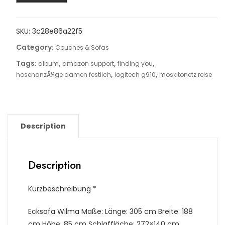
SKU:
3c28e86a22f5
Category:
Couches & Sofas
Tags:
,
,
,
album
amazon support
finding you
,
,
hosenanzÃ¼ge damen festlich
logitech g910
moskitonetz reise
Description
Description
Kurzbeschreibung *
Ecksofa Wilma Maße: Länge: 305 cm Breite: 188
cm Höhe: 85 cm Schlaffläche: 272×140 cm