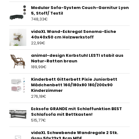
Modular Sofa-System Couch-Garnitur Lyon
5, Stoff/ Textil
748,33
€
vidaXL Wand-Eckregal Sonoma-Eiche
40x40x50 cm Holzwerkstoff
22,99
€
animal-design Korbstuhl LESTI stabil aus
Natur-Rattan braun
189,99
€
Kinderbett Gitterbett Pixie Juniorbett
Mädchenbett 160/180x80 180/200x90
Kinderzimmer
276,18
€
Ecksofa GRANDE mit Schlaffunktion BEST
Schlafsofa mit Bettkasten!
515,77
€
vidaXL Schwebende Wandregale 2 Stk.
Grau 50x23x3,8cm MDF