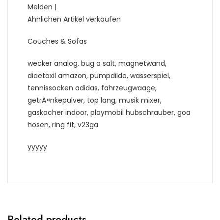
Melden |
Ähnlichen Artikel verkaufen
Couches & Sofas
wecker analog, bug a salt, magnetwand,
diaetoxil amazon, pumpdildo, wasserspiel,
tennissocken adidas, fahrzeugwaage,
getrÃ¤nkepulver, top lang, musik mixer,
gaskocher indoor, playmobil hubschrauber, goa
hosen, ring fit, v23ga
yyyyy
Related products