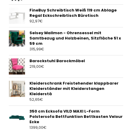
FineBuy Schreibtisch Weiß 119 cm Ablage
Regal Eckschreibtisch Bürotisch
92,97
€
Selsey Mallmon - Ohrensessel mit
Samtbezug und Holzbeinen, Sitzfläche 51 x
59 cm
315,99
€
Barockstuhl Barockmöbel
219,00
€
Kleiderschrank Freistehender klappbarer
Kleiderständer mit Kleiderstangen
Kleiderstä
52,65
€
350 cm Ecksofa VILD MAXI L-Form
Polstersofa Bettfunktion Bettkasten Velour
Ecke
1399,00
€