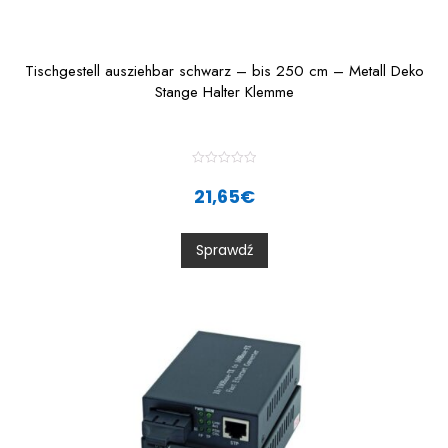
Tischgestell ausziehbar schwarz – bis 250 cm – Metall Deko
Stange Halter Klemme
R
a
21,65
€
t
e
d
0
Sprawdź
o
u
t
o
f
5