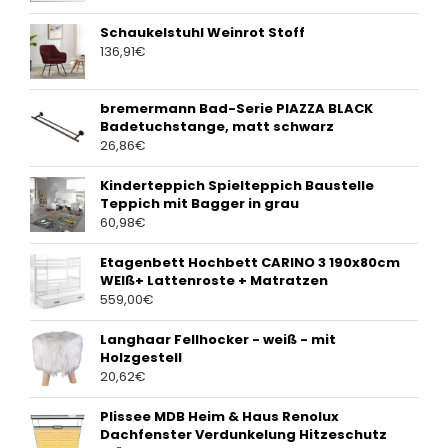
Schaukelstuhl Weinrot Stoff
136,91
€
bremermann Bad-Serie PIAZZA BLACK
Badetuchstange, matt schwarz
26,86
€
Kinderteppich Spielteppich Baustelle
Teppich mit Bagger in grau
60,98
€
Etagenbett Hochbett CARINO 3 190x80cm
WEIß+ Lattenroste + Matratzen
559,00
€
Langhaar Fellhocker - weiß - mit
Holzgestell
20,62
€
Plissee MDB Heim & Haus Renolux
Dachfenster Verdunkelung Hitzeschutz