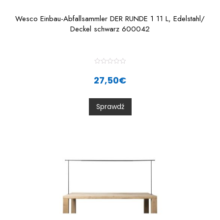
Wesco Einbau-Abfallsammler DER RUNDE 1 11 L, Edelstahl/
Deckel schwarz 600042
R
a
27,50
€
t
e
d
0
Sprawdź
o
u
t
o
f
5