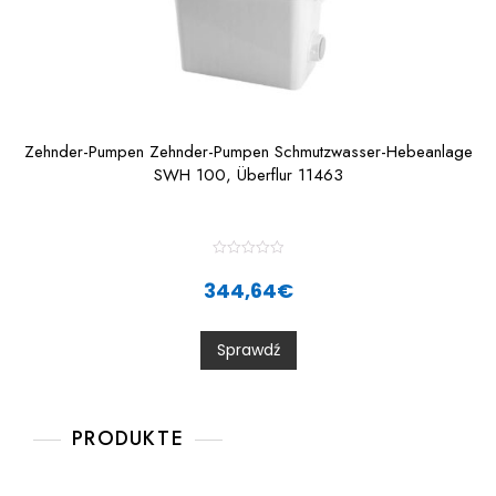
Zehnder-Pumpen Zehnder-Pumpen Schmutzwasser-Hebeanlage
SWH 100, Überflur 11463
R
a
344,64
€
t
e
d
0
Sprawdź
o
u
t
o
f
5
PRODUKTE