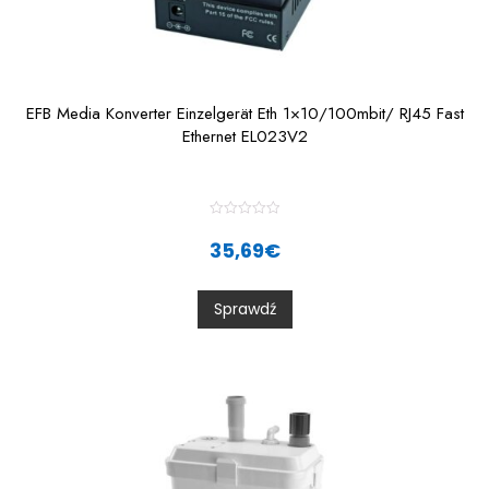
EFB Media Konverter Einzelgerät Eth 1×10/100mbit/ RJ45 Fast
Ethernet EL023V2
R
a
35,69
€
t
e
d
0
Sprawdź
o
u
t
o
f
5