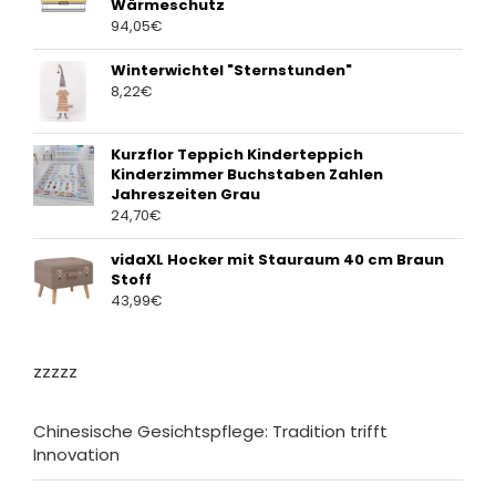
Wärmeschutz
94,05
€
Winterwichtel "Sternstunden"
8,22
€
Kurzflor Teppich Kinderteppich
Kinderzimmer Buchstaben Zahlen
Jahreszeiten Grau
24,70
€
vidaXL Hocker mit Stauraum 40 cm Braun
Stoff
43,99
€
zzzzz
Chinesische Gesichtspflege: Tradition trifft
Innovation