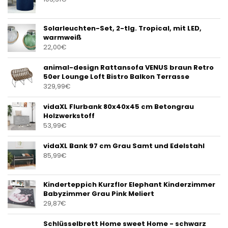
Solarleuchten-Set, 2-tlg. Tropical, mit LED,
warmweiß
22,00
€
animal-design Rattansofa VENUS braun Retro
50er Lounge Loft Bistro Balkon Terrasse
329,99
€
vidaXL Flurbank 80x40x45 cm Betongrau
Holzwerkstoff
53,99
€
vidaXL Bank 97 cm Grau Samt und Edelstahl
85,99
€
Kinderteppich Kurzflor Elephant Kinderzimmer
Babyzimmer Grau Pink Meliert
29,87
€
Schlüsselbrett Home sweet Home - schwarz