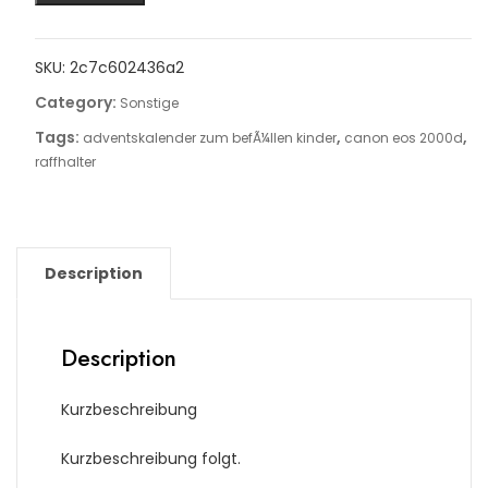
SKU:
2c7c602436a2
Category:
Sonstige
Tags:
,
,
adventskalender zum befÃ¼llen kinder
canon eos 2000d
raffhalter
Description
Description
Kurzbeschreibung
Kurzbeschreibung folgt.