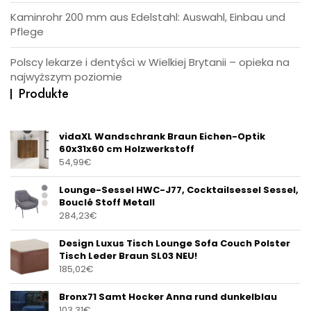
Kaminrohr 200 mm aus Edelstahl: Auswahl, Einbau und
Pflege
Polscy lekarze i dentyści w Wielkiej Brytanii – opieka na
najwyższym poziomie
Produkte
vidaXL Wandschrank Braun Eichen-Optik
60x31x60 cm Holzwerkstoff
54,99
€
Lounge-Sessel HWC-J77, Cocktailsessel Sessel,
Bouclé Stoff Metall
284,23
€
Design Luxus Tisch Lounge Sofa Couch Polster
Tisch Leder Braun SL03 NEU!
185,02
€
Bronx71 Samt Hocker Anna rund dunkelblau
103,31
€