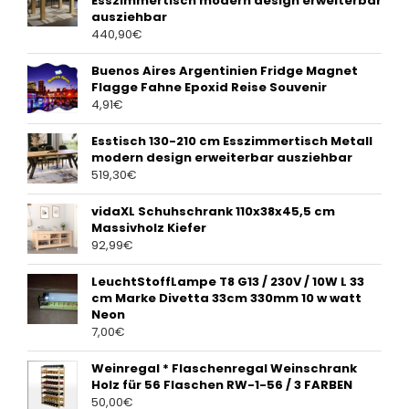
Esszimmertisch modern design erweiterbar
ausziehbar
440,90
€
Buenos Aires Argentinien Fridge Magnet
Flagge Fahne Epoxid Reise Souvenir
4,91
€
Esstisch 130-210 cm Esszimmertisch Metall
modern design erweiterbar ausziehbar
519,30
€
vidaXL Schuhschrank 110x38x45,5 cm
Massivholz Kiefer
92,99
€
LeuchtStoffLampe T8 G13 / 230V / 10W L 33
cm Marke Divetta 33cm 330mm 10 w watt
Neon
7,00
€
Weinregal * Flaschenregal Weinschrank
Holz für 56 Flaschen RW-1-56 / 3 FARBEN
50,00
€