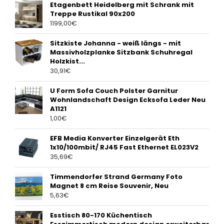
Etagenbett Heidelberg mit Schrank mit
Treppe Rustikal 90x200
1199,00
€
Sitzkiste Johanna - weiß längs - mit
Massivholzplanke Sitzbank Schuhregal
Holzkist...
30,91
€
U Form Sofa Couch Polster Garnitur
Wohnlandschaft Design Ecksofa Leder Neu
A1121
1,00
€
EFB Media Konverter Einzelgerät Eth
1x10/100mbit/ RJ45 Fast Ethernet EL023V2
35,69
€
Timmendorfer Strand Germany Foto
Magnet 8 cm Reise Souvenir, Neu
5,63
€
Esstisch 80-170 Küchentisch