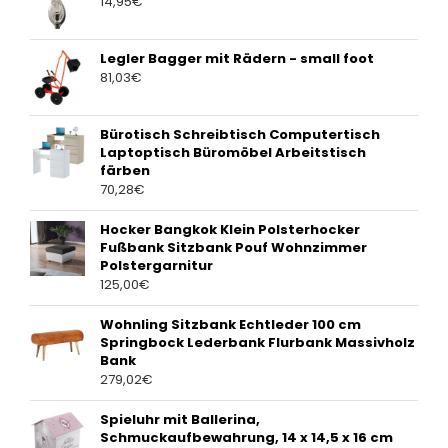
14,95
€
Legler Bagger mit Rädern - small foot
81,03
€
Bürotisch Schreibtisch Computertisch
Laptoptisch Büromöbel Arbeitstisch
färben
70,28
€
Hocker Bangkok Klein Polsterhocker
Fußbank Sitzbank Pouf Wohnzimmer
Polstergarnitur
125,00
€
Wohnling Sitzbank Echtleder 100 cm
Springbock Lederbank Flurbank Massivholz
Bank
279,02
€
Spieluhr mit Ballerina,
Schmuckaufbewahrung, 14 x 14,5 x 16 cm