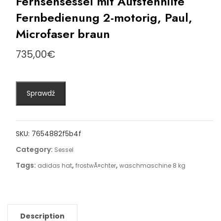
Fernsehsessel mit Aufstehhilfe
Fernbedienung 2-motorig, Paul,
Microfaser braun
735,00
€
Sprawdź
SKU:
7654882f5b4f
Category:
Sessel
Tags:
,
,
adidas hat
frostwÃ¤chter
waschmaschine 8 kg
Description