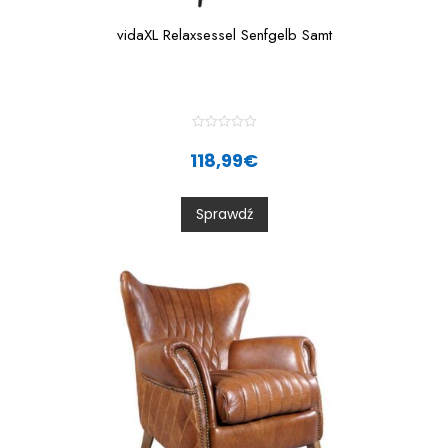
vidaXL Relaxsessel Senfgelb Samt
R
a
118,99
€
t
e
d
0
Sprawdź
o
u
t
o
f
5