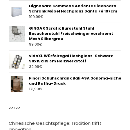
Highboard Kommode Anrichte Sideboard
Schrank Möbel Hochglanz Santa Fé 107cm
199,99
€
GINGAR Scrafix Bürostuhl Stuhl
Besucherstuhl Freischwinger verchromt
Mesh Silbergrau
99,00
€
vidaXL Würfelregal Hochglanz-Schwarz
90x15x119 cm Holzwerkstoff
32,99
€
Finori Schuhschrank Bali 49A Sonoma-Eiche
und Raffia-Druck
171,99
€
zzzzz
Chinesische Gesichtspflege: Tradition trifft
Innovation