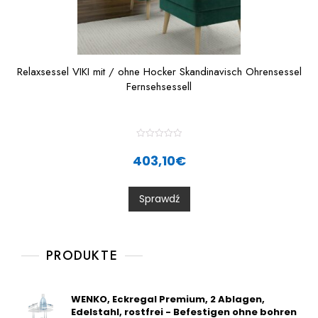
Relaxsessel VIKI mit / ohne Hocker Skandinavisch Ohrensessel
Fernsehsessell
R
a
403,10
€
t
e
d
0
Sprawdź
o
u
t
o
f
5
PRODUKTE
WENKO, Eckregal Premium, 2 Ablagen,
Edelstahl, rostfrei - Befestigen ohne bohren