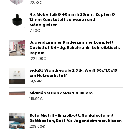
22,73
€
4 x Möbelfuß Ø 46mm h 25mm, Zapfen Ø
13mm Kunststoff schwarz rund
Möbelgleiter
7,90
€
Jugendzimmer Kinderzimmer komplett
Davis Set B 6-tlg. Eckchrank, Schreibtisch,
Regale
1229,00
€
vidaXL Wandregale 2 Stk. Weiß 60x11,5x18
cm Holzwerkstoff
14,99
€
MiaMöbel Bank Masala 180cm
119,90
€
Sofa Misti II - Einzelbett, Schlafsofa mit
Bettkasten, Bett für Jugendzimmer, Kissen
209,00
€