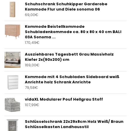
Schuhschrank Schuhkipper Garderobe
Kommode Flur und Diele sonoma 06
69,00
€
Kommode Beistellkommode
Schubladenkommode ca. 80 x 80 x 40 cm BALI
03A Sonoma ...
170,49
€
Ausziehbares Tagesbett Grau Massivholz
Kiefer 2x(90x200) cm
169,00
€
Kommode mit 4 Schubladen Sideboard weiß
Anrichte holz Schrank Anrichte
79,58
€
vidaXL Modularer Pouf Hellgrau Stoff
107,99
€
Schlüsselschrank 22x29x8cm Holz Weiß/ Braun
Schlüsselkasten Landhausstil