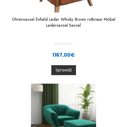
Ohrensessel Enfield Leder Whisky Brown rotbraun Möbel
Ledersessel Sessel
R
a
1167,00
€
t
e
d
0
Sprawdź
o
u
t
o
f
5