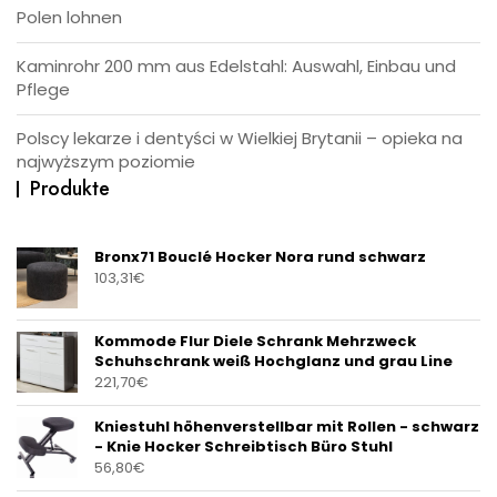
Polen lohnen
Kaminrohr 200 mm aus Edelstahl: Auswahl, Einbau und
Pflege
Polscy lekarze i dentyści w Wielkiej Brytanii – opieka na
najwyższym poziomie
Produkte
Bronx71 Bouclé Hocker Nora rund schwarz
103,31
€
Kommode Flur Diele Schrank Mehrzweck
Schuhschrank weiß Hochglanz und grau Line
221,70
€
Kniestuhl höhenverstellbar mit Rollen - schwarz
- Knie Hocker Schreibtisch Büro Stuhl
56,80
€