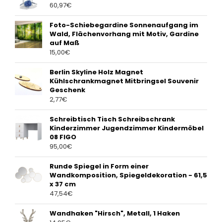
60,97
€
Foto-Schiebegardine Sonnenaufgang im
Wald, Flächenvorhang mit Motiv, Gardine
auf Maß
15,00
€
Berlin Skyline Holz Magnet
Kühlschrankmagnet Mitbringsel Souvenir
Geschenk
2,77
€
Schreibtisch Tisch Schreibschrank
Kinderzimmer Jugendzimmer Kindermöbel
08 FIGO
95,00
€
Runde Spiegel in Form einer
Wandkomposition, Spiegeldekoration - 61,5
x 37 cm
47,54
€
Wandhaken "Hirsch", Metall, 1 Haken