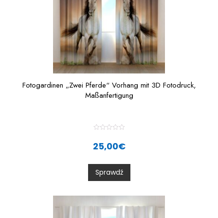
Fotogardinen „Zwei Pferde“ Vorhang mit 3D Fotodruck,
Maßanfertigung
R
a
25,00
€
t
e
d
0
Sprawdź
o
u
t
o
f
5