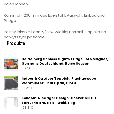
Polen lohnen
Kaminrohr 200 mm aus Edelstahl: Auswahl, Einbau und
Pflege
Polscy lekarze i dentyści w Wielkiej Brytanii – opieka na
najwyższym poziomie
Produkte
Heidelberg Schloss Sights Fridge Foto Magnet,
Germany Deutschland, Reise Souvenir
5,94
€
Indoor & Outdoor Teppich, Flachgewebe
Webmuster Sisal Optik, GRAU
31,72
€
Kokoon® Niedriger Design-Hocker MITCH
31x47x45 cm, Holz , Weiß,8 kg
103,81
€