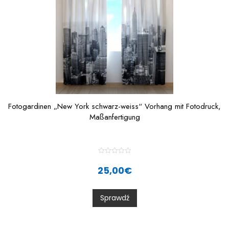
Fotogardinen „New York schwarz-weiss“ Vorhang mit Fotodruck,
Maßanfertigung
R
a
25,00
€
t
e
d
0
Sprawdź
o
u
t
o
f
5