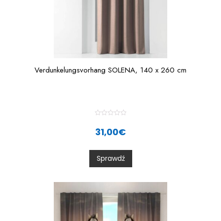
Verdunkelungsvorhang SOLENA, 140 x 260 cm
R
a
31,00
€
t
e
d
0
Sprawdź
o
u
t
o
f
5