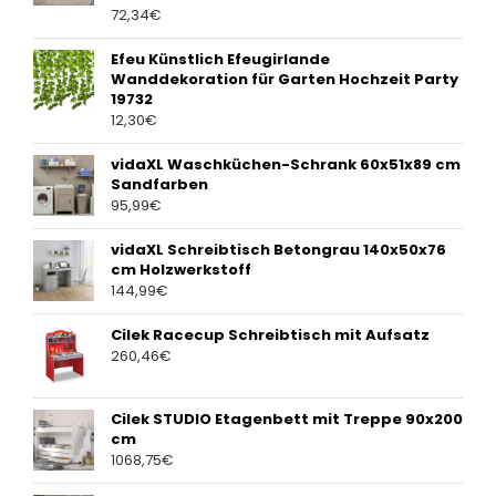
72,34
€
Efeu Künstlich Efeugirlande
Wanddekoration für Garten Hochzeit Party
19732
12,30
€
vidaXL Waschküchen-Schrank 60x51x89 cm
Sandfarben
95,99
€
vidaXL Schreibtisch Betongrau 140x50x76
cm Holzwerkstoff
144,99
€
Cilek Racecup Schreibtisch mit Aufsatz
260,46
€
Cilek STUDIO Etagenbett mit Treppe 90x200
cm
1068,75
€