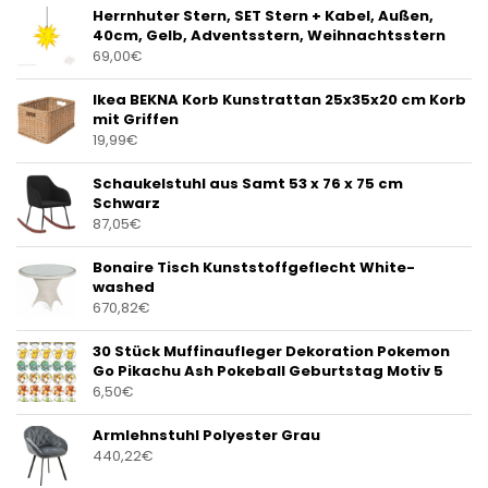
Herrnhuter Stern, SET Stern + Kabel, Außen,
40cm, Gelb, Adventsstern, Weihnachtsstern
69,00
€
Ikea BEKNA Korb Kunstrattan 25x35x20 cm Korb
mit Griffen
19,99
€
Schaukelstuhl aus Samt 53 x 76 x 75 cm
Schwarz
87,05
€
Bonaire Tisch Kunststoffgeflecht White-
washed
670,82
€
30 Stück Muffinaufleger Dekoration Pokemon
Go Pikachu Ash Pokeball Geburtstag Motiv 5
6,50
€
Armlehnstuhl Polyester Grau
440,22
€