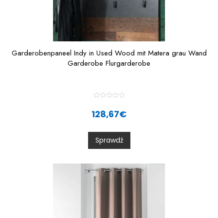
Garderobenpaneel Indy in Used Wood mit Matera grau Wand
Garderobe Flurgarderobe
R
a
128,67
€
t
e
d
0
Sprawdź
o
u
t
o
f
5