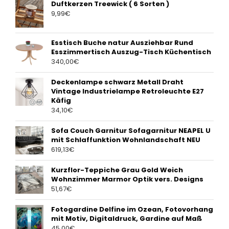
Duftkerzen Treewick ( 6 Sorten )
9,99
€
Esstisch Buche natur Ausziehbar Rund
Esszimmertisch Auszug-Tisch Küchentisch
340,00
€
Deckenlampe schwarz Metall Draht
Vintage Industrielampe Retroleuchte E27
Käfig
34,10
€
Sofa Couch Garnitur Sofagarnitur NEAPEL U
mit Schlaffunktion Wohnlandschaft NEU
619,13
€
Kurzflor-Teppiche Grau Gold Weich
Wohnzimmer Marmor Optik vers. Designs
51,67
€
Fotogardine Delfine im Ozean, Fotovorhang
mit Motiv, Digitaldruck, Gardine auf Maß
45,00
€