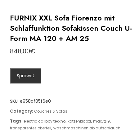
FURNIX XXL Sofa Fiorenzo mit
Schlaffunktion Sofakissen Couch U-
Form MA 120 + AM 25
848,00
€
Sprawdź
SKU:
e958af05f6e0
Category:
Couches & Sofas
Tags:
,
,
,
electric callboy tekkno
katzenklo xxl
max7219
,
transparentes oberteil
waschmaschinen ablaufschlauch