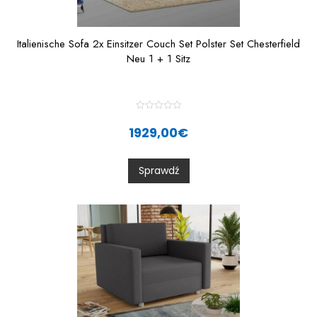
Italienische Sofa 2x Einsitzer Couch Set Polster Set Chesterfield
Neu 1 + 1 Sitz
R
a
1929,00
€
t
e
d
0
Sprawdź
o
u
t
o
f
5