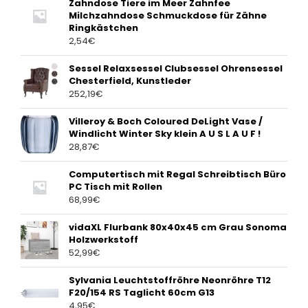
Zahndose Tiere im Meer Zahnfee
Milchzahndose Schmuckdose für Zähne
Ringkästchen
2,54
€
Sessel Relaxsessel Clubsessel Ohrensessel
Chesterfield, Kunstleder
252,19
€
Villeroy & Boch Coloured DeLight Vase /
Windlicht Winter Sky klein A U S L A U F !
28,87
€
Computertisch mit Regal Schreibtisch Büro
PC Tisch mit Rollen
68,99
€
vidaXL Flurbank 80x40x45 cm Grau Sonoma
Holzwerkstoff
52,99
€
Sylvania Leuchtstoffröhre Neonröhre T12
F20/154 RS Taglicht 60cm G13
4,95
€