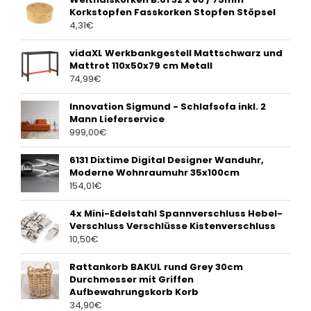
Korkstopfen Fasskorken Stopfen Stöpsel
4,31
€
vidaXL Werkbankgestell Mattschwarz und
Mattrot 110x50x79 cm Metall
74,99
€
Innovation Sigmund - Schlafsofa inkl. 2
Mann Lieferservice
999,00
€
6131 Dixtime Digital Designer Wanduhr,
Moderne Wohnraumuhr 35x100cm
154,01
€
4x Mini-Edelstahl Spannverschluss Hebel-
Verschluss Verschlüsse Kistenverschluss
10,50
€
Rattankorb BAKUL rund Grey 30cm
Durchmesser mit Griffen
Aufbewahrungskorb Korb
34,90
€