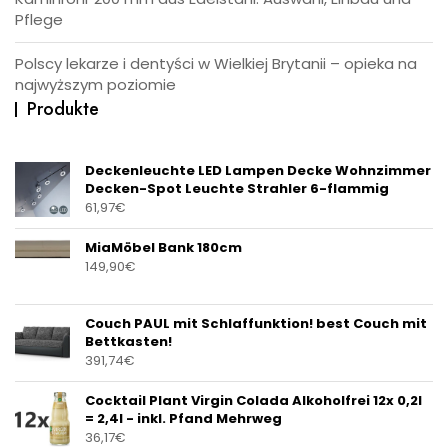
Pflege
Polscy lekarze i dentyści w Wielkiej Brytanii – opieka na
najwyższym poziomie
Produkte
Deckenleuchte LED Lampen Decke Wohnzimmer
Decken-Spot Leuchte Strahler 6-flammig
61,97
€
MiaMöbel Bank 180cm
149,90
€
Couch PAUL mit Schlaffunktion! best Couch mit
Bettkasten!
391,74
€
Cocktail Plant Virgin Colada Alkoholfrei 12x 0,2l
= 2,4l - inkl. Pfand Mehrweg
36,17
€