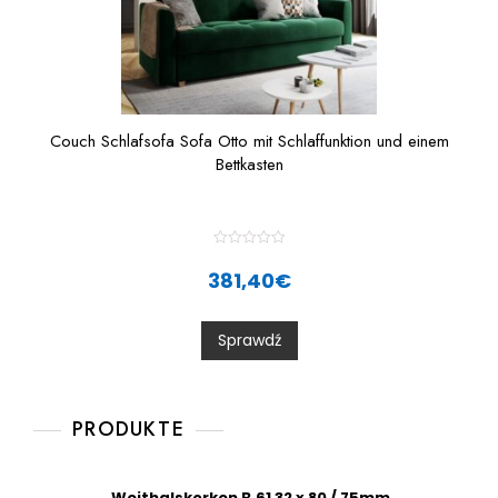
Couch Schlafsofa Sofa Otto mit Schlaffunktion und einem
Bettkasten
R
a
381,40
€
t
e
d
0
Sprawdź
o
u
t
o
f
5
PRODUKTE
Weithalskorken B.61 32 x 80 / 75mm