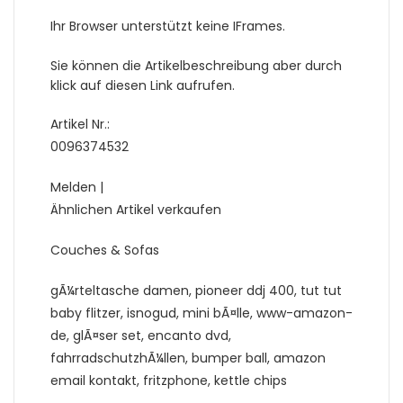
Ihr Browser unterstützt keine IFrames.
Sie können die Artikelbeschreibung aber durch
klick auf diesen Link aufrufen.
Artikel Nr.:
0096374532
Melden |
Ähnlichen Artikel verkaufen
Couches & Sofas
gÃ¼rteltasche damen, pioneer ddj 400, tut tut
baby flitzer, isnogud, mini bÃ¤lle, www-amazon-
de, glÃ¤ser set, encanto dvd,
fahrradschutzhÃ¼llen, bumper ball, amazon
email kontakt, fritzphone, kettle chips