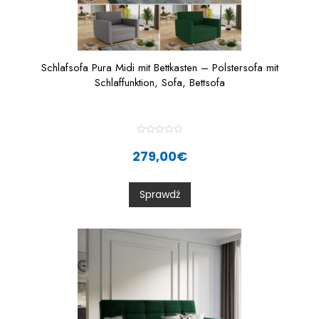
Schlafsofa Pura Midi mit Bettkasten – Polstersofa mit
Schlaffunktion, Sofa, Bettsofa
R
a
279,00
€
t
e
d
0
Sprawdź
o
u
t
o
f
5