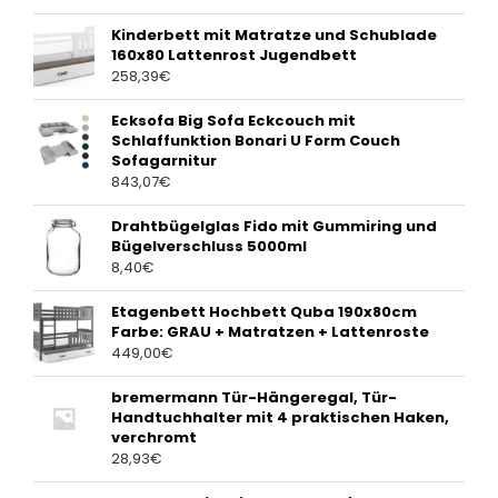
Kinderbett mit Matratze und Schublade
160x80 Lattenrost Jugendbett
258,39
€
Ecksofa Big Sofa Eckcouch mit
Schlaffunktion Bonari U Form Couch
Sofagarnitur
843,07
€
Drahtbügelglas Fido mit Gummiring und
Bügelverschluss 5000ml
8,40
€
Etagenbett Hochbett Quba 190x80cm
Farbe: GRAU + Matratzen + Lattenroste
449,00
€
bremermann Tür-Hängeregal, Tür-
Handtuchhalter mit 4 praktischen Haken,
verchromt
28,93
€