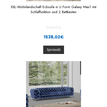
XXL-Wohnlandschaft Ecksofa in U Form Galaxy Max1 mit
Schlaffunktion und 2 Bettkästen
R
a
1538,02
€
t
e
d
0
Sprawdź
o
u
t
o
f
5