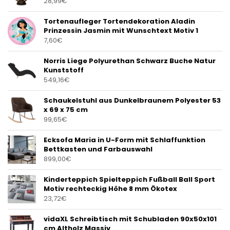
28,99
€
Tortenaufleger Tortendekoration Aladin
Prinzessin Jasmin mit Wunschtext Motiv 1
7,60
€
Norris Liege Polyurethan Schwarz Buche Natur
Kunststoff
549,16
€
Schaukelstuhl aus Dunkelbraunem Polyester 53
x 69 x 75 cm
99,65
€
Ecksofa Maria in U-Form mit Schlaffunktion
Bettkasten und Farbauswahl
899,00
€
Kinderteppich Spielteppich Fußball Ball Sport
Motiv rechteckig Höhe 8 mm Ökotex
23,72
€
vidaXL Schreibtisch mit Schubladen 90x50x101
cm Altholz Massiv