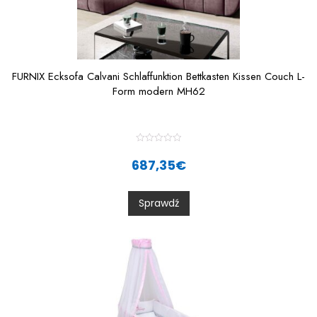
FURNIX Ecksofa Calvani Schlaffunktion Bettkasten Kissen Couch L-
Form modern MH62
R
a
687,35
€
t
e
d
0
Sprawdź
o
u
t
o
f
5