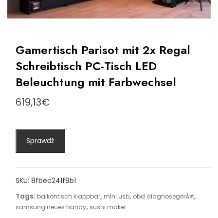
Gamertisch Parisot mit 2x Regal
Schreibtisch PC-Tisch LED
Beleuchtung mit Farbwechsel
619,13
€
Sprawdź
SKU:
8fbec241f9b1
Tags:
,
,
,
balkontisch klappbar
mini usb
obd diagnosegerÃ¤t
,
samsung neues handy
sushi maker