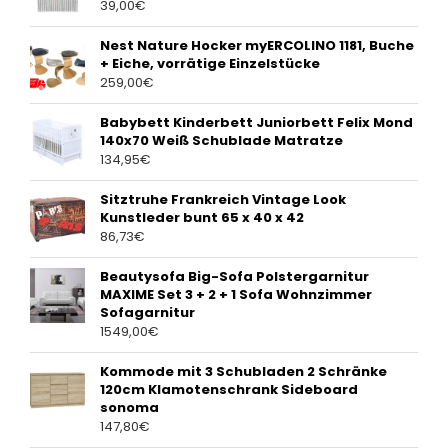
39,00
€
Nest Nature Hocker myERCOLINO 1181, Buche
+ Eiche, vorrätige Einzelstücke
259,00
€
Babybett Kinderbett Juniorbett Felix Mond
140x70 Weiß Schublade Matratze
134,95
€
Sitztruhe Frankreich Vintage Look
Kunstleder bunt 65 x 40 x 42
86,73
€
Beautysofa Big-Sofa Polstergarnitur
MAXIME Set 3 + 2 + 1 Sofa Wohnzimmer
Sofagarnitur
1549,00
€
Kommode mit 3 Schubladen 2 Schränke
120cm Klamotenschrank Sideboard
sonoma
147,80
€