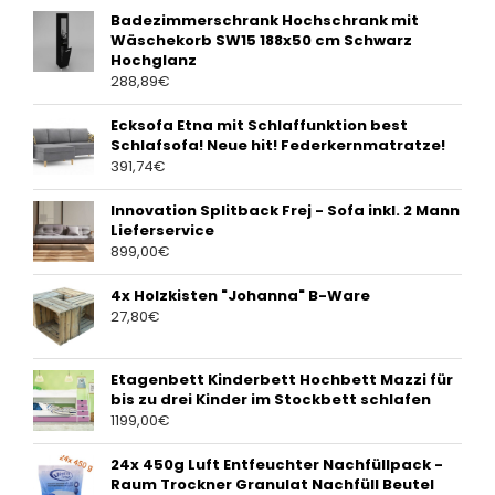
Badezimmerschrank Hochschrank mit
Wäschekorb SW15 188x50 cm Schwarz
Hochglanz
288,89
€
Ecksofa Etna mit Schlaffunktion best
Schlafsofa! Neue hit! Federkernmatratze!
391,74
€
Innovation Splitback Frej - Sofa inkl. 2 Mann
Lieferservice
899,00
€
4x Holzkisten "Johanna" B-Ware
27,80
€
Etagenbett Kinderbett Hochbett Mazzi für
bis zu drei Kinder im Stockbett schlafen
1199,00
€
24x 450g Luft Entfeuchter Nachfüllpack -
Raum Trockner Granulat Nachfüll Beutel