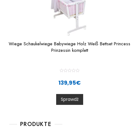
Wiege Schaukelwiege Babywiege Holz Weiß Bettset Princess
Prinzessin komplett
R
a
139,95
€
t
e
d
0
Sprawdź
o
u
t
o
f
5
PRODUKTE