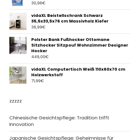
30,96
€
vidaXL Beistellschrank Schwarz
35,5x33,5x76 cm Massivholz Kiefer
36,99
€
Polster Bank Fußhocker Ottomane
Sitzhocker Sitzpouf Wohnzimmer Designer
Hocker
449,00
€
vidaXL Computertisch Weiß 110x60x70 cm
Holzwerkstoff
71,99
€
zzzzz
Chinesische Gesichtspflege: Tradition trifft
Innovation
Japanische Gesichtspflege: Geheimnisse für