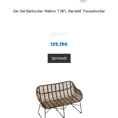
2er-Set Barhocker Malmö T381, Barstuhl Tresenhocker
R
a
129,19
€
t
e
d
0
Sprawdź
o
u
t
o
f
5