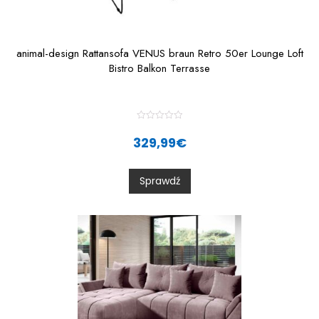
animal-design Rattansofa VENUS braun Retro 50er Lounge Loft
Bistro Balkon Terrasse
R
a
329,99
€
t
e
d
0
Sprawdź
o
u
t
o
f
5