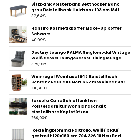
Sitzbank Polsterbank Betthocker Bank
grau Beistellbank Holzbank 103 cm 1841
82,64
€
Hansiro Kosmetikkoffer Make-Up Koffer
Schwarz
40,99
€
Destiny Lounge PALMA Singlemodul Vintage
Weiß Sessel Loungesessel Dininglounge
379,99
€
Weinregal Weinfass 1547 Beistelltisch
Schrank Fass aus Holz 65 cm Weinbar Bar
180,46
€
Ecksofa Caris Schlaffunktion
Polstergarnitur Wohnlandschaft
einstellbare Kopfstützen
769,00
€
Ikea Ringblomma Faltrollo, weiß/ blau/
gestreift 120x160 cm 704.326.18 Neu Bad