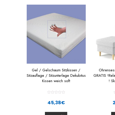
Gel / Gelschaum Sitzkissen /
Ohrensess
Sitzauflage / Sitzunterlage Dekubitus
GRATIS !Rela
Kissen weich soft
! S
R
a
45,38
€
t
t
e
d
0