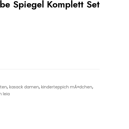
e Spiegel Komplett Set
,
,
,
hten
kasack damen
kinderteppich mÃ¤dchen
n leia