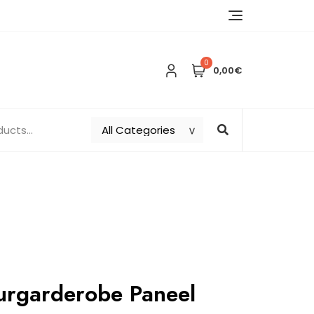
0
0,00€
urgarderobe Paneel