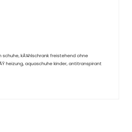
m schuhe, kÃ¼hlschrank freistehend ohne
ÃŸ heizung, aquaschuhe kinder, antitranspirant