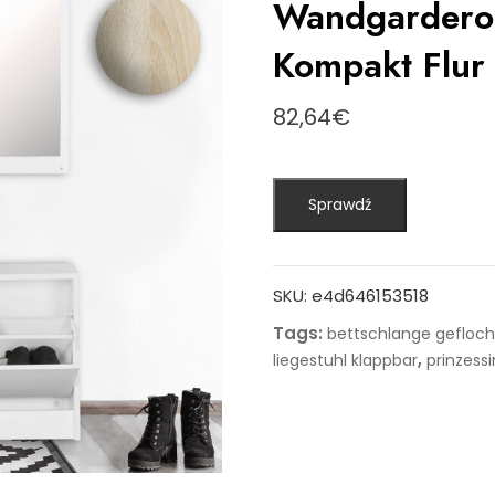
Wandgarderob
Kompakt Flur
82,64
€
Sprawdź
SKU:
e4d646153518
Tags:
bettschlange gefloc
,
liegestuhl klappbar
prinzessi