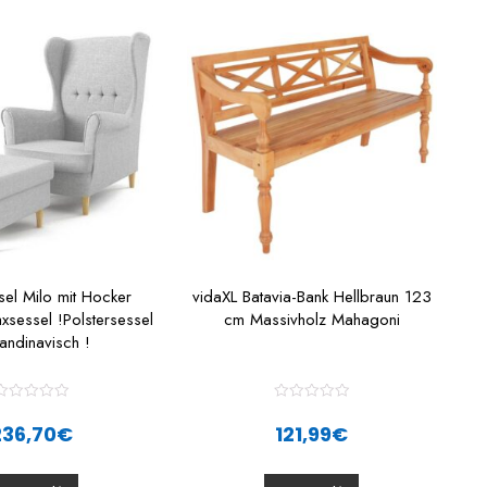
el Milo mit Hocker
vidaXL Batavia-Bank Hellbraun 123
xsessel !Polstersessel
cm Massivholz Mahagoni
kandinavisch !
R
R
a
a
236,70
€
121,99
€
t
e
e
d
d
0
0