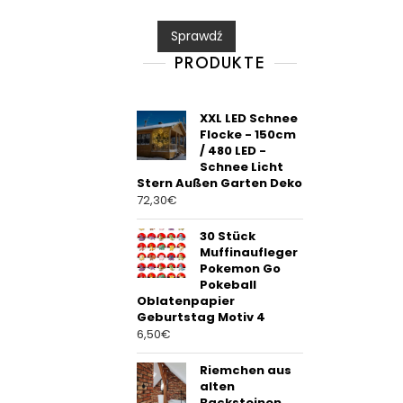
e
d
0
Sprawdź
o
u
t
PRODUKTE
o
f
5
XXL LED Schnee
Flocke - 150cm
/ 480 LED -
Schnee Licht
Stern Außen Garten Deko
72,30
€
30 Stück
Muffinaufleger
Pokemon Go
Pokeball
Oblatenpapier
Geburtstag Motiv 4
6,50
€
Riemchen aus
alten
Backsteinen.