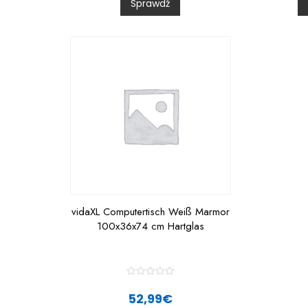
Sprawdź
o
u
t
t
o
f
f
5
vidaXL Computertisch Weiß Marmor
100x36x74 cm Hartglas
R
a
52,99
€
t