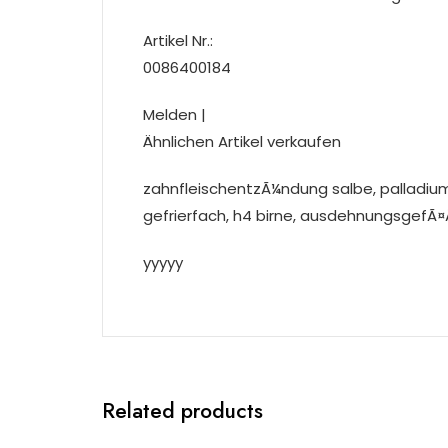
Artikel Nr.:
0086400184
Melden |
Ähnlichen Artikel verkaufen
zahnfleischentzÃ¼ndung salbe, palladiu
gefrierfach, h4 birne, ausdehnungsgefÃ¤
yyyyy
Related products