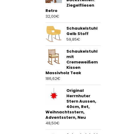
Ziegelfliesen
Retro
32,00
€
Schaukelstuhl
Gelb Stoff
59,85
€
Schaukelstuhl
mit
Cremeweißem
Kissen
Massivholz Teak
186,62
€
Original
Herrnhuter
Stern Aussen,
40cm, Rot,
Weihnachtsstern,
Adventsstern, Neu
48,50
€