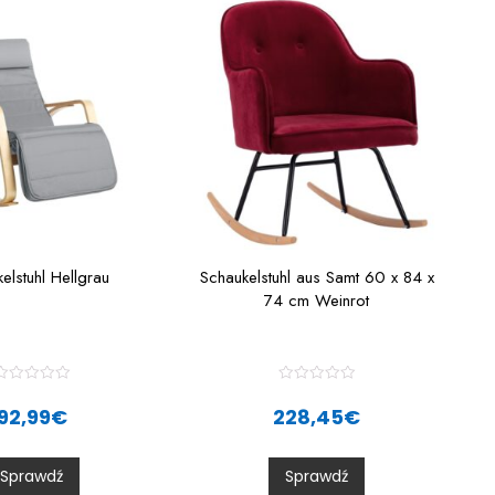
elstuhl Hellgrau
Schaukelstuhl aus Samt 60 x 84 x
74 cm Weinrot
R
R
a
a
92,99
€
228,45
€
t
e
e
d
d
0
0
Sprawdź
Sprawdź
o
o
u
u