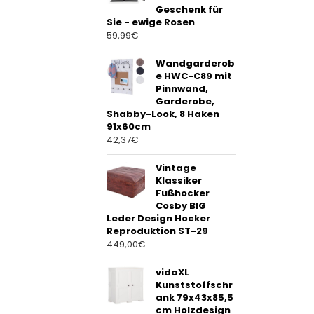
Geschenk für
Sie - ewige Rosen
59,99
€
Wandgarderob
e HWC-C89 mit
Pinnwand,
Garderobe,
Shabby-Look, 8 Haken
91x60cm
42,37
€
Vintage
Klassiker
Fußhocker
Cosby BIG
Leder Design Hocker
Reproduktion ST-29
449,00
€
vidaXL
Kunststoffschr
ank 79x43x85,5
cm Holzdesign