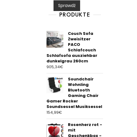
0
Sprawdź
o
u
t
PRODUKTE
o
f
5
Couch Sofa
Zweisitzer
PACO
Schlafcouch
Schlafsofa ausziehbar
dunkelgrau 260cm
905,34
€
Soundchair
Wohnling
Bluetooth
Gaming Chair
Gamer Rocker
Soundsessel Musiksessel
154,99
€
Rosenherz rot -
mit
Geschenkbox -