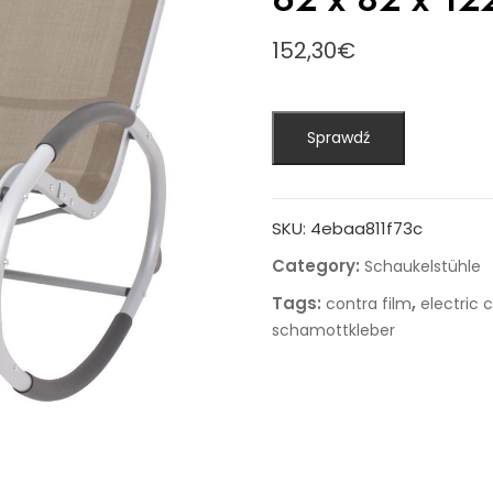
152,30
€
Sprawdź
SKU:
4ebaa811f73c
Category:
Schaukelstühle
Tags:
,
contra film
electric 
schamottkleber