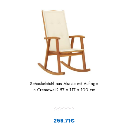
t
t
o
f
f
5
Schaukelstuhl aus Akazie mit Auflage
in Cremeweiß 57 x 117 x 100 cm
R
a
259,71
€
t
e
d