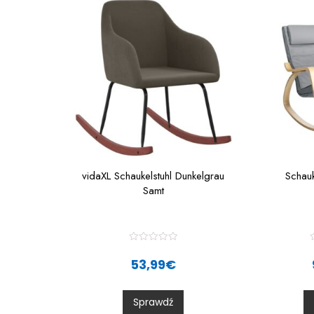
vidaXL Schaukelstuhl Dunkelgrau
Schauk
Samt
R
a
53,99
€
t
t
e
d
0
Sprawdź
o
u