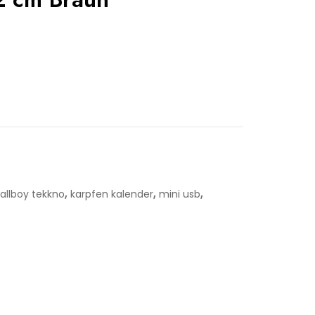
,
,
,
callboy tekkno
karpfen kalender
mini usb