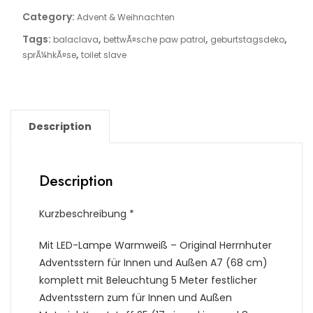
Category:
Advent & Weihnachten
Tags:
,
,
,
balaclava
bettwÃ¤sche paw patrol
geburtstagsdeko
,
sprÃ¼hkÃ¤se
toilet slave
Description
Description
Kurzbeschreibung *
Mit LED-Lampe Warmweiß – Original Herrnhuter
Adventsstern für Innen und Außen A7 (68 cm)
komplett mit Beleuchtung 5 Meter festlicher
Adventsstern zum für Innen und Außen