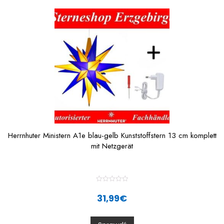
o
f
5
Herrnhuter Ministern A1e blau-gelb Kunststoffstern 13 cm komplett
mit Netzgerät
R
a
31,99
€
t
e
d
0
o