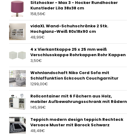
Sitzhocker - Max 3 - Hocker Rundhocker
Kunstleder Lila 38x38 cm
158,56
€
vidaXL Wand-Schuhschränke 2 Stk.
Hochglanz-Weiß 80x18x90 cm
48,99
€
4 x Vierkantkappe 25 x 25 mm weiß
Verschlusskappe Rohrkappen Rohr Kappen
3,50
€
Wohnlandschaft Niko Cord Sofa mit
Schlaffunktion Eckcouch Couchgarnitur
1299,00
€
Rollcontainer mit 6 Fächern aus Holz,
mobiler Aufbewahrungsschrank mit Rädern
145,99
€
Teppich modern design teppich Rechteck
Versace Muster mit Barock Schwarz
48,48
€