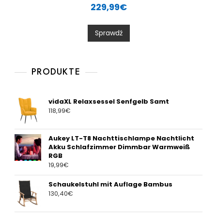
a
229,99
€
t
e
d
0
Sprawdź
o
u
t
o
f
5
PRODUKTE
vidaXL Relaxsessel Senfgelb Samt
118,99
€
Aukey LT-T8 Nachttischlampe Nachtlicht
Akku Schlafzimmer Dimmbar Warmweiß
RGB
19,99
€
Schaukelstuhl mit Auflage Bambus
130,40
€