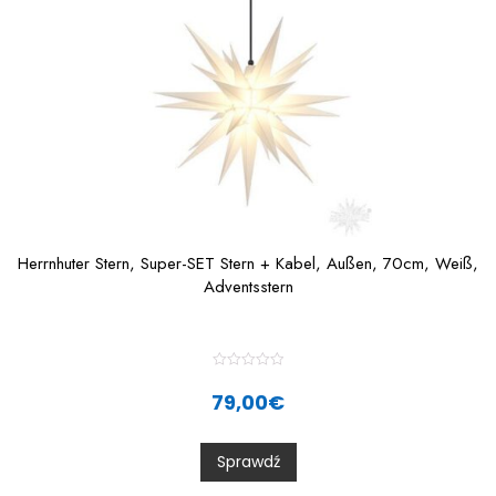
Herrnhuter Stern, Super-SET Stern + Kabel, Außen, 70cm, Weiß,
Adventsstern
R
a
79,00
€
t
e
d
0
Sprawdź
o
u
t