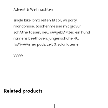
Advent & Weihnachten
single bike, bmx reifen 18 zoll, wii party,
mondphase, taschenmesser mit gravur,
schÃ¶ne tassen, neu, sÃ¤geblÃ¤tter, ein hund
namens beethoven, jungenschuhe 40,
fuÃŸwÃ¤rmer pads, zelt 3, solar laterne
yyyyy
Related products