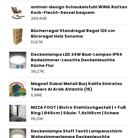
animal-design Schaukelstuhl WING Rattan
Korb-Flecht-Sessel bequem
269,90
€
Bücherregal Standregal Regal 120 cm
Büroregal Holz Sonoma
51,67
€
Deckenlampe LED 24W Bad-Lampen IP54
Badezimmer-Leuchte Deckenleuchte
Küche Flur
39,27
€
Magnet Dubai Metall Burj Kalifa Emirates
Towers Al Arab Atlantis (15)
6,98
€
NIZZA FOOT | Bistro Stehtischgestell | + Fuß
Ring | Ø45cm | Säule: 7,6x105cm | Schwa
116,01
€
Deckenlampe Stoff Textil Lampenschirm
Wohnzimmerlampe Deckenleuchte