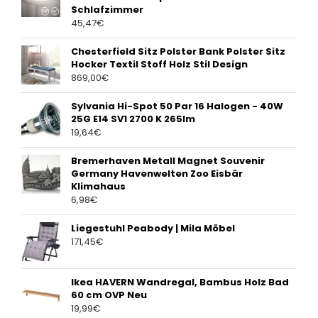
Schlafzimmer
45,47
€
Chesterfield Sitz Polster Bank Polster Sitz
Hocker Textil Stoff Holz Stil Design
869,00
€
Sylvania Hi-Spot 50 Par 16 Halogen - 40W
25G E14 SV1 2700 K 265lm
19,64
€
Bremerhaven Metall Magnet Souvenir
Germany Havenwelten Zoo Eisbär
Klimahaus
6,98
€
Liegestuhl Peabody | Mila Möbel
171,45
€
Ikea HAVERN Wandregal, Bambus Holz Bad
60 cm OVP Neu
19,99
€