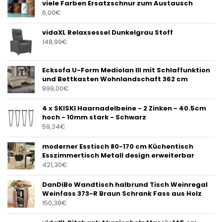
viele Farben Ersatzschnur zum Austausch
6,00
€
vidaXL Relaxsessel Dunkelgrau Stoff
148,99
€
Ecksofa U-Form Mediolan III mit Schlaffunktion
und Bettkasten Wohnlandschaft 362 cm
899,00
€
4 x SKISKI Haarnadelbeine - 2 Zinken - 40.5cm
hoch - 10mm stark - Schwarz
59,34
€
moderner Esstisch 80-170 cm Küchentisch
Esszimmertisch Metall design erweiterbar
421,30
€
DanDiBo Wandtisch halbrund Tisch Weinregal
Weinfass 373-R Braun Schrank Fass aus Holz
150,38
€