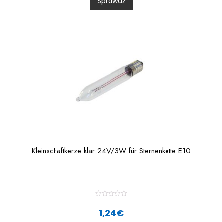
Sprawdź
u
t
o
f
5
Kleinschaftkerze klar 24V/3W für Sternenkette E10
R
a
1,24
€
t
e