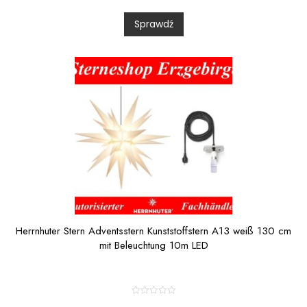
d
0
Sprawdź
o
u
t
o
f
5
Herrnhuter Stern Adventsstern Kunststoffstern A13 weiß 130 cm
mit Beleuchtung 10m LED
R