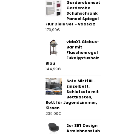
Garderobenset
Garderobe
Schuhschrank
Paneel Spiegel
Flur Diele Set - Vaasa 2
179,99
€
vidaXL Globus-
Bar mit
Flaschenregal
Eukalyptusholz
Blau
144,99
€
Sofa Misti III -
Einzelbett,
Schlafsofa mit
Bettkasten,
Bett für Jugendzimmer,
Kissen
239,00
€
2er SET Design
Armlehnenstuh