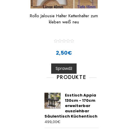
Rollo Jalousie Halter Kettenhalter zum
kleben weiß neu
R
a
2,50
€
t
e
d
0
Sprawdź
o
u
t
PRODUKTE
o
f
5
Esstisch Appia
130cm - 170cm
erweiterbar
ausziehbar
Säulentisch Küchentisch
499,00
€