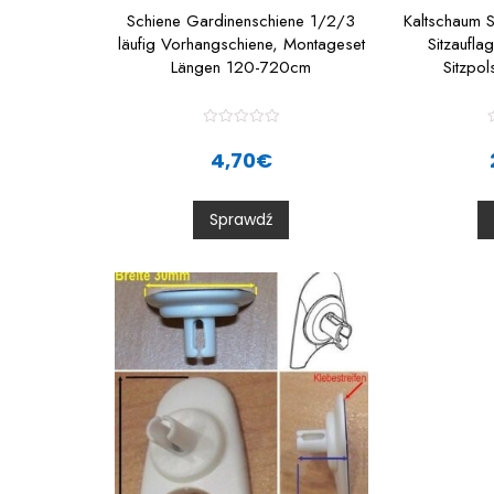
Schiene Gardinenschiene 1/2/3
Kaltschaum 
läufig Vorhangschiene, Montageset
Sitzaufla
Längen 120-720cm
Sitzpol
R
a
4,70
€
t
t
e
d
0
Sprawdź
o
u
t
t
o
f
f
5