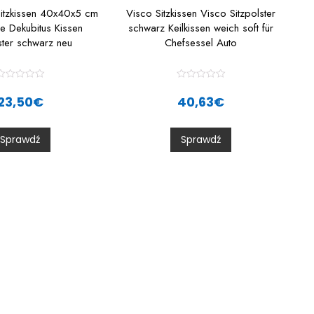
Sitzkissen 40x40x5 cm
Visco Sitzkissen Visco Sitzpolster
ge Dekubitus Kissen
schwarz Keilkissen weich soft für
ster schwarz neu
Chefsessel Auto
R
R
a
a
23,50
€
40,63
€
t
e
e
d
d
0
0
Sprawdź
Sprawdź
o
o
u
u
t
o
o
f
5
5