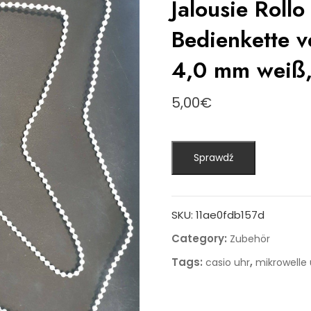
Jalousie Rollo
Bedienkette v
4,0 mm weiß,
5,00
€
Sprawdź
SKU:
11ae0fdb157d
Category:
Zubehör
Tags:
,
casio uhr
mikrowelle 