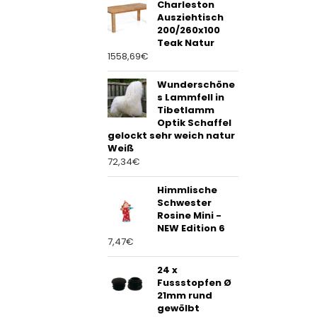
Charleston
Ausziehtisch
200/260x100
Teak Natur
1558,69
€
Wunderschöne
s Lammfell in
Tibetlamm
Optik Schaffel
gelockt sehr weich natur
Weiß
72,34
€
Himmlische
Schwester
Rosine Mini -
NEW Edition 6
7,47
€
24 x
Fussstopfen Ø
21mm rund
gewölbt