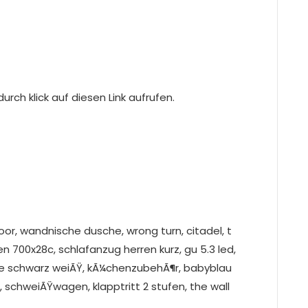
rch klick auf diesen Link aufrufen.
or, wandnische dusche, wrong turn, citadel, t
fen 700x28c, schlafanzug herren kurz, gu 5.3 led,
uhe schwarz weiÃŸ, kÃ¼chenzubehÃ¶r, babyblau
 schweiÃŸwagen, klapptritt 2 stufen, the wall