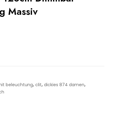
g Massiv
,
,
,
it beleuchtung
clit
dickies 874 damen
ch