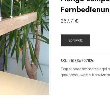
Fernbedienun
267,71
€
Sprawdź
SKU:
f5133a70782a
Tags:
badezimmerspiegel m
,
gaskocher
weste franzÃ¶sis