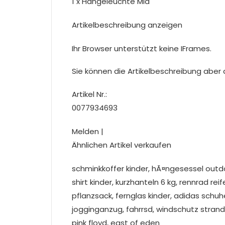
1 x Hängeleuchte Mia
Artikelbeschreibung anzeigen
Ihr Browser unterstützt keine IFrames.
Sie können die Artikelbeschreibung aber du
Artikel Nr.:
0077934693
Melden |
Ähnlichen Artikel verkaufen
schminkkoffer kinder, hÃ¤ngesessel outdo
shirt kinder, kurzhanteln 6 kg, rennrad rei
pflanzsack, fernglas kinder, adidas sch
jogginganzug, fahrrsd, windschutz strand,
pink floyd, east of eden