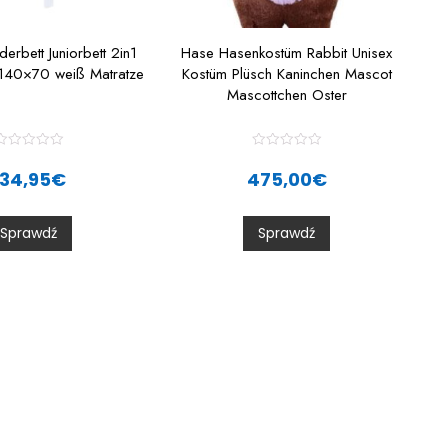
derbett Juniorbett 2in1
Hase Hasenkostüm Rabbit Unisex
 140×70 weiß Matratze
Kostüm Plüsch Kaninchen Mascot
Mascottchen Oster
R
R
a
a
134,95
€
475,00
€
t
e
e
d
d
0
0
Sprawdź
Sprawdź
o
o
u
u
t
o
o
f
5
5