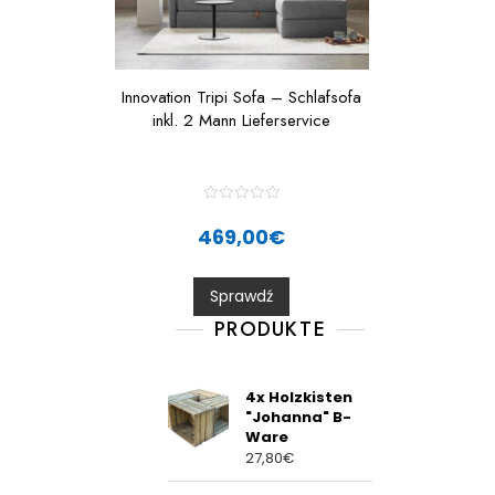
Innovation Tripi Sofa – Schlafsofa
inkl. 2 Mann Lieferservice
R
a
469,00
€
t
e
d
0
Sprawdź
o
u
t
PRODUKTE
o
f
5
4x Holzkisten
"Johanna" B-
Ware
27,80
€