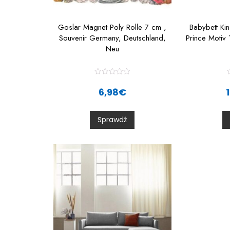
Goslar Magnet Poly Rolle 7 cm ,
Babybett Kin
Souvenir Germany, Deutschland,
Prince Motiv
Neu
R
a
6,98
€
t
t
e
d
0
Sprawdź
o
u
t
t
o
f
f
5