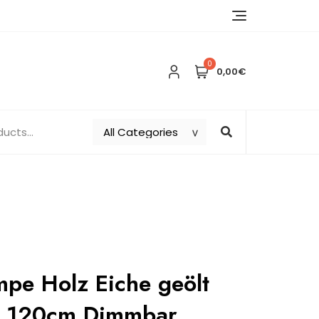
0
0,00€
pe Holz Eiche geölt
 120cm Dimmbar