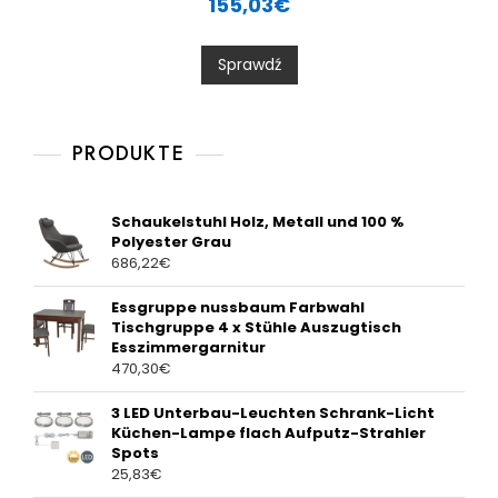
155,03
€
t
e
d
0
Sprawdź
o
u
t
o
f
5
PRODUKTE
Schaukelstuhl Holz, Metall und 100 %
Polyester Grau
686,22
€
Essgruppe nussbaum Farbwahl
Tischgruppe 4 x Stühle Auszugtisch
Esszimmergarnitur
470,30
€
3 LED Unterbau-Leuchten Schrank-Licht
Küchen-Lampe flach Aufputz-Strahler
Spots
25,83
€