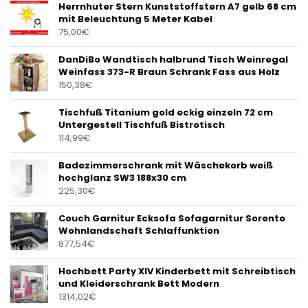
Herrnhuter Stern Kunststoffstern A7 gelb 68 cm
mit Beleuchtung 5 Meter Kabel
75,00
€
DanDiBo Wandtisch halbrund Tisch Weinregal
Weinfass 373-R Braun Schrank Fass aus Holz
150,38
€
Tischfuß Titanium gold eckig einzeln 72 cm
Untergestell Tischfuß Bistrotisch
114,99
€
Badezimmerschrank mit Wäschekorb weiß
hochglanz SW3 188x30 cm
225,30
€
Couch Garnitur Ecksofa Sofagarnitur Sorento
Wohnlandschaft Schlaffunktion
877,54
€
Hochbett Party XIV Kinderbett mit Schreibtisch
und Kleiderschrank Bett Modern
1314,02
€