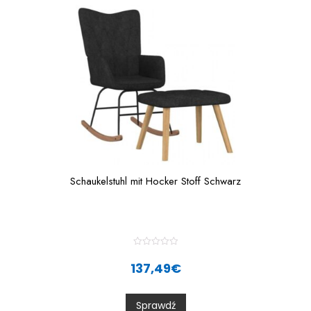
f
5
Schaukelstuhl mit Hocker Stoff Schwarz
R
a
137,49
€
t
e
d
0
Sprawdź
o