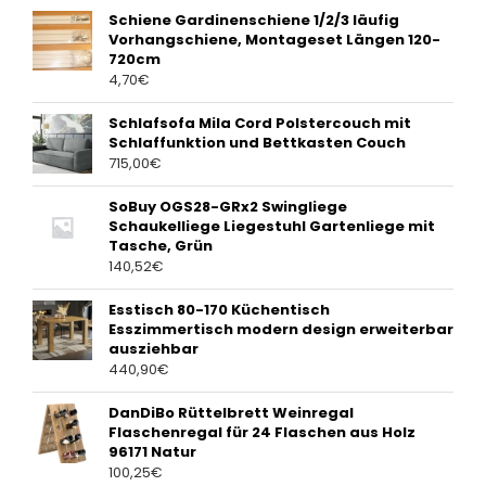
Schiene Gardinenschiene 1/2/3 läufig
Vorhangschiene, Montageset Längen 120-
720cm
4,70
€
Schlafsofa Mila Cord Polstercouch mit
Schlaffunktion und Bettkasten Couch
715,00
€
SoBuy OGS28-GRx2 Swingliege
Schaukelliege Liegestuhl Gartenliege mit
Tasche, Grün
140,52
€
Esstisch 80-170 Küchentisch
Esszimmertisch modern design erweiterbar
ausziehbar
440,90
€
DanDiBo Rüttelbrett Weinregal
Flaschenregal für 24 Flaschen aus Holz
96171 Natur
100,25
€