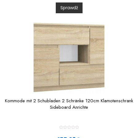
0
Sprawdź
o
u
t
o
f
5
Kommode mit 2 Schubladen 2 Schränke 120cm Klamotenschrank
Sideboard Anrichte
R
a