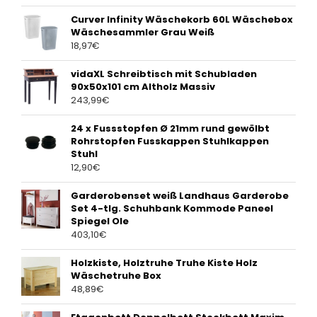
Curver Infinity Wäschekorb 60L Wäschebox
Wäschesammler Grau Weiß
18,97
€
vidaXL Schreibtisch mit Schubladen
90x50x101 cm Altholz Massiv
243,99
€
24 x Fussstopfen Ø 21mm rund gewölbt
Rohrstopfen Fusskappen Stuhlkappen
Stuhl
12,90
€
Garderobenset weiß Landhaus Garderobe
Set 4-tlg. Schuhbank Kommode Paneel
Spiegel Ole
403,10
€
Holzkiste, Holztruhe Truhe Kiste Holz
Wäschetruhe Box
48,89
€