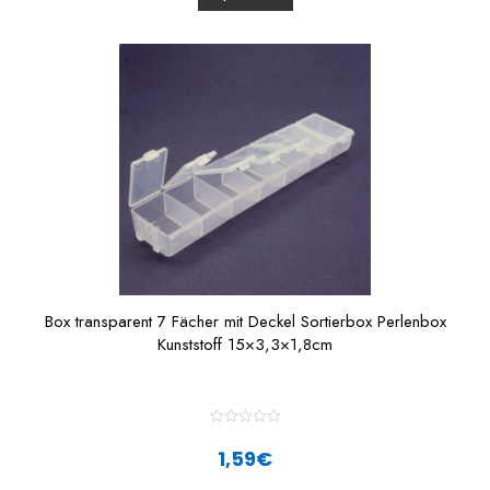
u
t
o
f
5
Box transparent 7 Fächer mit Deckel Sortierbox Perlenbox
Kunststoff 15×3,3×1,8cm
R
a
1,59
€
t
e
d