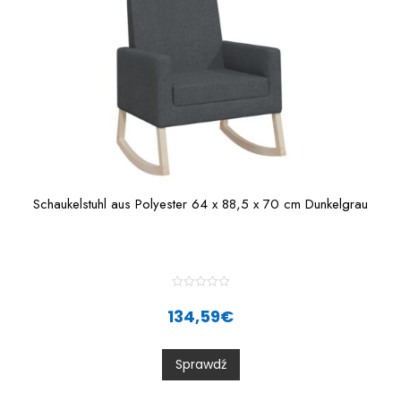
Schaukelstuhl aus Polyester 64 x 88,5 x 70 cm Dunkelgrau
R
a
134,59
€
t
e
d
0
Sprawdź
o
u
t
o