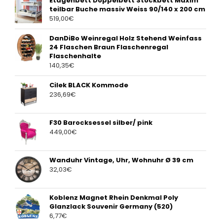
Etagenbett Doppelbett Stockbett Maxim
teilbar Buche massiv Weiss 90/140 x 200 cm
519,00
€
DanDiBo Weinregal Holz Stehend Weinfass
24 Flaschen Braun Flaschenregal
Flaschenhalte
140,35
€
Cilek BLACK Kommode
236,69
€
F30 Barocksessel silber/ pink
449,00
€
Wanduhr Vintage, Uhr, Wohnuhr Ø 39 cm
32,03
€
Koblenz Magnet Rhein Denkmal Poly
Glanzlack Souvenir Germany (520)
6,77
€