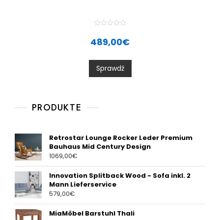
R
a
489,00
€
t
e
d
0
Sprawdź
o
u
t
o
f
5
PRODUKTE
Retrostar Lounge Rocker Leder Premium
Bauhaus Mid Century Design
1069,00
€
Innovation Splitback Wood - Sofa inkl. 2
Mann Lieferservice
579,00
€
MiaMöbel Barstuhl Thali