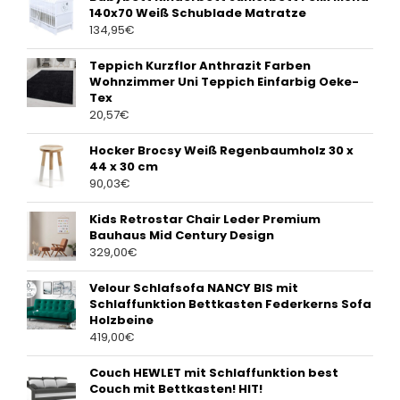
140x70 Weiß Schublade Matratze
134,95
€
Teppich Kurzflor Anthrazit Farben
Wohnzimmer Uni Teppich Einfarbig Oeke-
Tex
20,57
€
Hocker Brocsy Weiß Regenbaumholz 30 x
44 x 30 cm
90,03
€
Kids Retrostar Chair Leder Premium
Bauhaus Mid Century Design
329,00
€
Velour Schlafsofa NANCY BIS mit
Schlaffunktion Bettkasten Federkerns Sofa
Holzbeine
419,00
€
Couch HEWLET mit Schlaffunktion best
Couch mit Bettkasten! HIT!