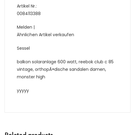
Artikel Nr.:
0084113388
Melden |
Ähnlichen Artikel verkaufen
Sessel
balkon solaranlage 600 watt, reebok club c 85
vintage, orthopÃ¤dische sandalen damen,
monster high
yyyyy
Related products