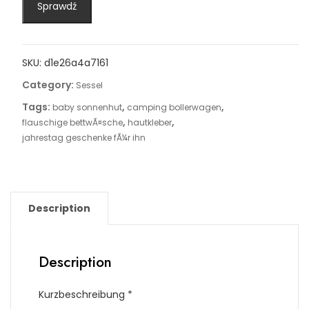
Sprawdź
SKU:
d1e26a4a7161
Category:
Sessel
Tags:
,
,
baby sonnenhut
camping bollerwagen
,
,
flauschige bettwÃ¤sche
hautkleber
jahrestag geschenke fÃ¼r ihn
Description
Description
Kurzbeschreibung *