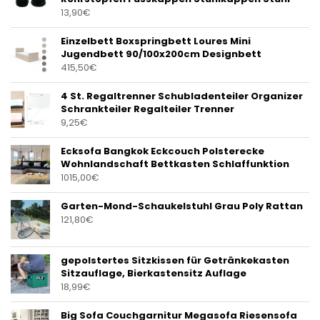
13,90
€
Einzelbett Boxspringbett Loures Mini
Jugendbett 90/100x200cm Designbett
415,50
€
4 St. Regaltrenner Schubladenteiler Organizer
Schrankteiler Regalteiler Trenner
9,25
€
Ecksofa Bangkok Eckcouch Polsterecke
Wohnlandschaft Bettkasten Schlaffunktion
1015,00
€
Garten-Mond-Schaukelstuhl Grau Poly Rattan
121,80
€
gepolstertes Sitzkissen für Getränkekasten
Sitzauflage, Bierkastensitz Auflage
18,99
€
Big Sofa Couchgarnitur Megasofa Riesensofa