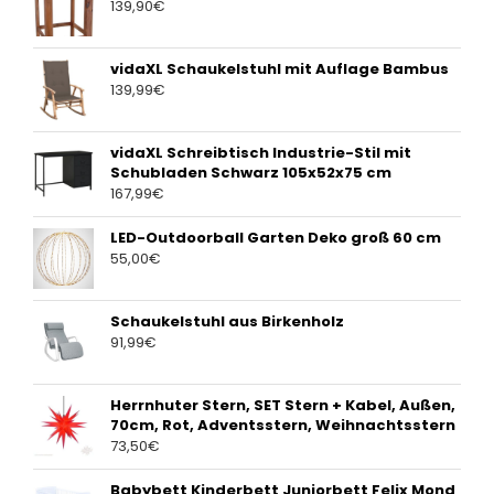
139,90
€
vidaXL Schaukelstuhl mit Auflage Bambus
139,99
€
vidaXL Schreibtisch Industrie-Stil mit
Schubladen Schwarz 105x52x75 cm
167,99
€
LED-Outdoorball Garten Deko groß 60 cm
55,00
€
Schaukelstuhl aus Birkenholz
91,99
€
Herrnhuter Stern, SET Stern + Kabel, Außen,
70cm, Rot, Adventsstern, Weihnachtsstern
73,50
€
Babybett Kinderbett Juniorbett Felix Mond