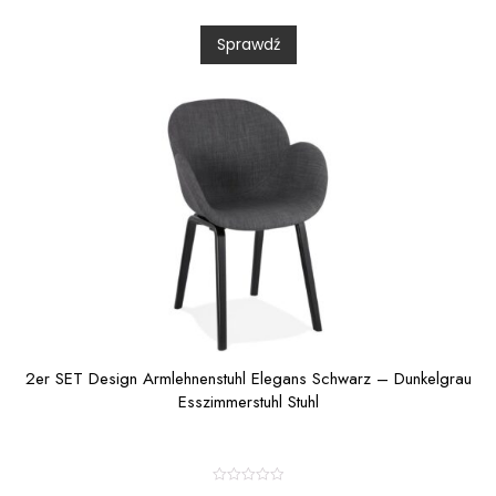
e
d
0
Sprawdź
o
u
t
o
f
5
2er SET Design Armlehnenstuhl Elegans Schwarz – Dunkelgrau
Esszimmerstuhl Stuhl
R