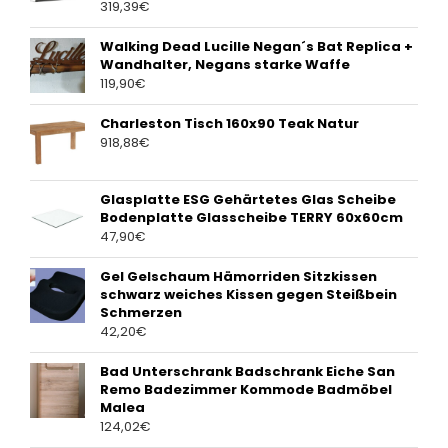
319,39
€
Walking Dead Lucille Negan´s Bat Replica +
Wandhalter, Negans starke Waffe
119,90
€
Charleston Tisch 160x90 Teak Natur
918,88
€
Glasplatte ESG Gehärtetes Glas Scheibe
Bodenplatte Glasscheibe TERRY 60x60cm
47,90
€
Gel Gelschaum Hämorriden Sitzkissen
schwarz weiches Kissen gegen Steißbein
Schmerzen
42,20
€
Bad Unterschrank Badschrank Eiche San
Remo Badezimmer Kommode Badmöbel
Malea
124,02
€