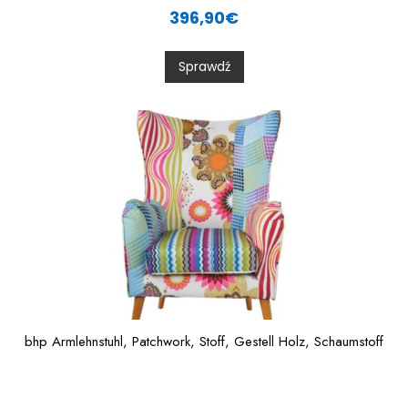
a
396,90
€
t
e
d
0
Sprawdź
o
u
t
o
f
5
bhp Armlehnstuhl, Patchwork, Stoff, Gestell Holz, Schaumstoff