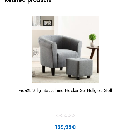
vidaXL 2-tlg. Sessel und Hocker Set Hellgrau Stoff
R
a
159,99
€
t