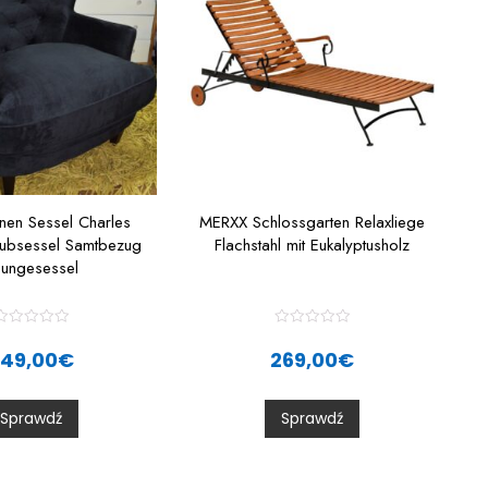
nen Sessel Charles
MERXX Schlossgarten Relaxliege
lubsessel Samtbezug
Flachstahl mit Eukalyptusholz
oungesessel
R
R
a
a
249,00
€
269,00
€
t
e
e
d
d
0
0
Sprawdź
Sprawdź
o
o
u
u
t
o
o
f
5
5