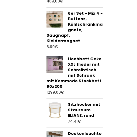
469,00
€
6er Set - Mix 4 -
Buttons,
Kühlschrankma
gnete,
Saugnapf,
Kleidermagnet
8,99
€
Hochbett Geko
XXL flieder mit
Schreibtisch
mit Schrank
mit Kommode Stockbett
90x200
1299,00
€
Sitzhocker mit
Stauraum
ELIANE, rund
74,41
€
Deckenleuchte