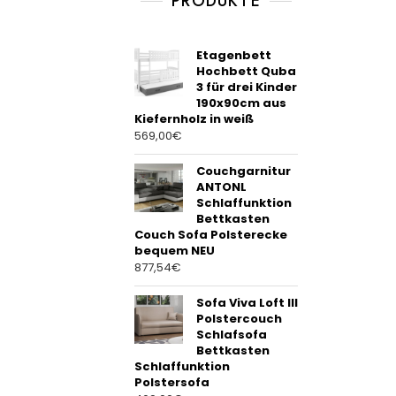
PRODUKTE
o
f
5
Etagenbett
Hochbett Quba
3 für drei Kinder
190x90cm aus
Kiefernholz in weiß
569,00
€
Couchgarnitur
ANTONL
Schlaffunktion
Bettkasten
Couch Sofa Polsterecke
bequem NEU
877,54
€
Sofa Viva Loft III
Polstercouch
Schlafsofa
Bettkasten
Schlaffunktion
Polstersofa