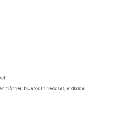
bel
,
,
senmÃ¤her
bluetooth headset
erdkabel