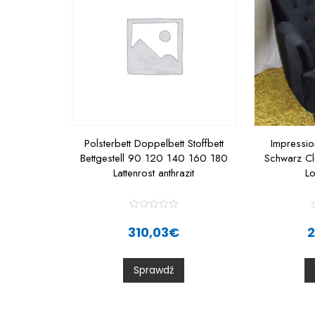
Polsterbett Doppelbett Stoffbett
Impressio
Bettgestell 90 120 140 160 180
Schwarz C
Lattenrost anthrazit
L
R
a
310,03
€
t
t
e
d
0
Sprawdź
o
u
t
t
o
f
f
5