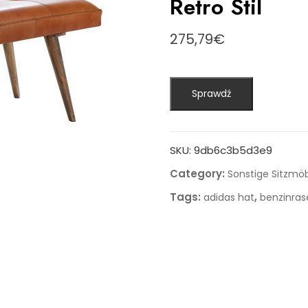
Retro Stil
275,79
€
Sprawdź
SKU:
9db6c3b5d3e9
Category:
Sonstige Sitzmö
Tags:
,
adidas hat
benzinra