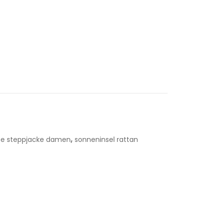
,
hte steppjacke damen
sonneninsel rattan