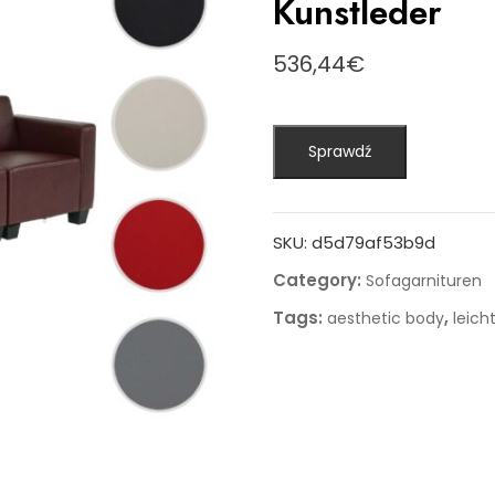
Kunstleder
536,44
€
Sprawdź
SKU:
d5d79af53b9d
Category:
Sofagarnituren
Tags:
,
aesthetic body
leic