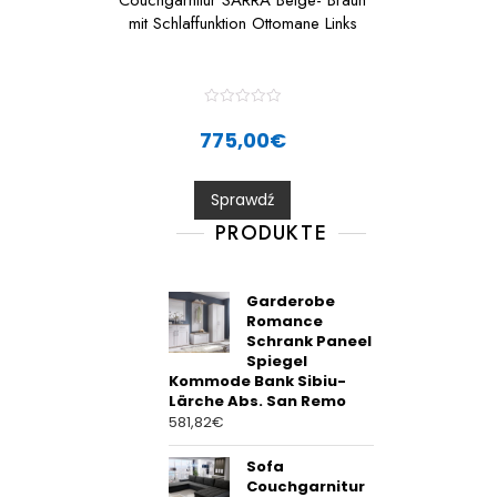
Couchgarnitur SARRA Beige- Braun
mit Schlaffunktion Ottomane Links
R
a
775,00
€
t
e
d
0
Sprawdź
o
u
t
PRODUKTE
o
f
5
Garderobe
Romance
Schrank Paneel
Spiegel
Kommode Bank Sibiu-
Lärche Abs. San Remo
581,82
€
Sofa
Couchgarnitur