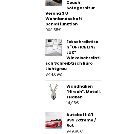
Couch
Sofagarnitur
Verona 3 U
Wohnlandschaft
Schlaffunktion
908,55
€
Eckschreibtisc
h "OFFICE LINE
LUX"
Winkelschreibti
sch Schreibtisch Büro
Lichtgrau
344,09
€
Wandhaken
"Hirsch", Metall,
1 Haken
14,95
€
Autobett GT
999 Extreme /
Rot
949,88
€