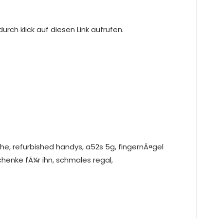
rch klick auf diesen Link aufrufen.
e, refurbished handys, a52s 5g, fingernÃ¤gel
chenke fÃ¼r ihn, schmales regal,