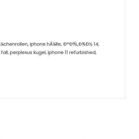
kÃ¼chenrollen, iphone hÃ¼lle, Ð°Ð¹Ñ„Ð¾Ð½ 14,
fall, perplexus kugel, iphone 11 refurbished,