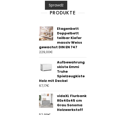
0
Sprawdź
o
u
t
PRODUKTE
o
f
5
Etagenbett
Doppelbett
teilbar Kiefer
massiv Weiss
gewachst DIN EN 747
229,00
€
Aufbewahrung
skiste Emmi
Truhe
Spielzeugkiste
Holz mit Deckel
67,17
€
vidaXL Flurbank
80x40x45 cm
Grau Sonoma
Holzwerkstoff
52,99
€