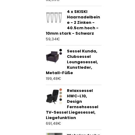
4 x SKISKI
Haarnadelbein
e - 2 Zinken -
40.5cm hoch -
10mm stark - Schwarz
59,34
€
Sessel Kunda,
Clubsessel
Loungesessel,
Kunstleder,
Metall-Füße
199,48
€
Relaxsessel
HWC-L10,
Design
Fernsehsessel
TV-Sessel Liegesessel,
Liegefunktion
691,48
€