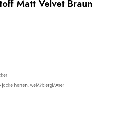
toff Matt Velvet Braun
ker
,
 jacke herren
weiÃŸbierglÃ¤ser