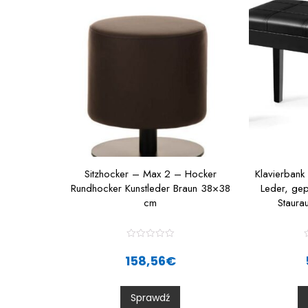
Sitzhocker – Max 2 – Hocker
Klavierbank
Rundhocker Kunstleder Braun 38×38
Leder, gep
cm
Staur
R
a
158,56
€
t
t
e
d
0
Sprawdź
o
u