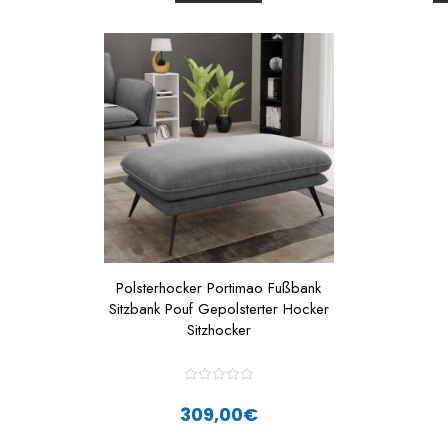
t
t
o
f
f
5
Polsterhocker Portimao Fußbank
Sitzbank Pouf Gepolsterter Hocker
Sitzhocker
R
a
309,00
€
t
e
d