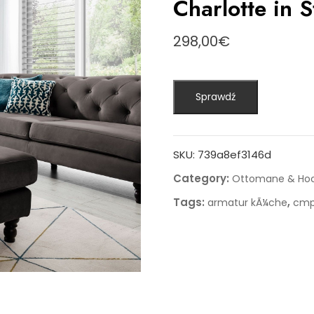
Charlotte in S
298,00
€
Sprawdź
SKU:
739a8ef3146d
Category:
Ottomane & Hoc
Tags:
,
armatur kÃ¼che
cmp