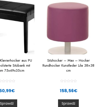
 Klavierhocker aus PU
Sitzhocker – Max – Hocker
olsterte Sitzbank mit
Rundhocker Kunstleder Lila 38×38
aum 75x49x35cm
cm
R
R
a
a
50,99
€
158,56
€
t
e
e
d
d
0
0
Sprawdź
Sprawdź
o
o
u
u