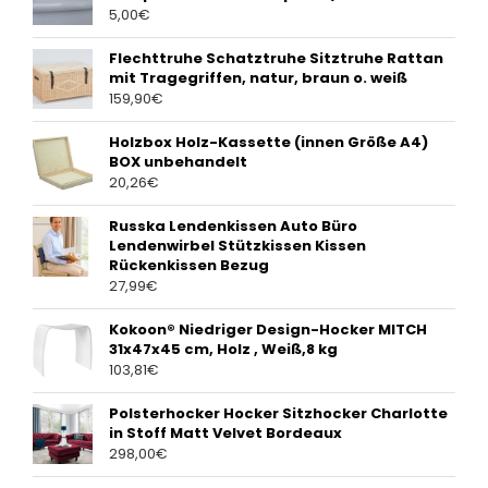
5,00
€
Flechttruhe Schatztruhe Sitztruhe Rattan
mit Tragegriffen, natur, braun o. weiß
159,90
€
Holzbox Holz-Kassette (innen Größe A4)
BOX unbehandelt
20,26
€
Russka Lendenkissen Auto Büro
Lendenwirbel Stützkissen Kissen
Rückenkissen Bezug
27,99
€
Kokoon® Niedriger Design-Hocker MITCH
31x47x45 cm, Holz , Weiß,8 kg
103,81
€
Polsterhocker Hocker Sitzhocker Charlotte
in Stoff Matt Velvet Bordeaux
298,00
€