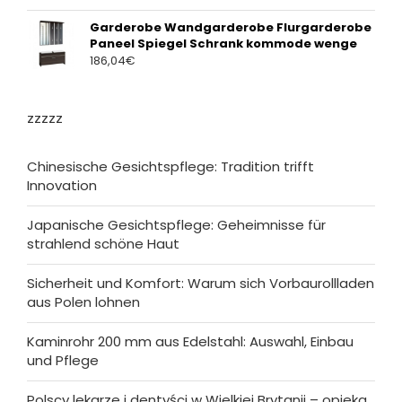
Garderobe Wandgarderobe Flurgarderobe
Paneel Spiegel Schrank kommode wenge
186,04
€
zzzzz
Chinesische Gesichtspflege: Tradition trifft
Innovation
Japanische Gesichtspflege: Geheimnisse für
strahlend schöne Haut
Sicherheit und Komfort: Warum sich Vorbaurollladen
aus Polen lohnen
Kaminrohr 200 mm aus Edelstahl: Auswahl, Einbau
und Pflege
Polscy lekarze i dentyści w Wielkiej Brytanii – opieka