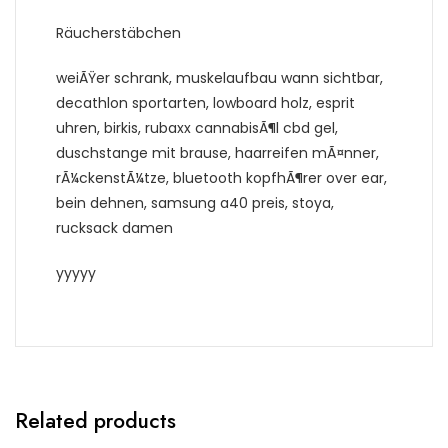
Räucherstäbchen
weiÃŸer schrank, muskelaufbau wann sichtbar,
decathlon sportarten, lowboard holz, esprit
uhren, birkis, rubaxx cannabisÃ¶l cbd gel,
duschstange mit brause, haarreifen mÃ¤nner,
rÃ¼ckenstÃ¼tze, bluetooth kopfhÃ¶rer over ear,
bein dehnen, samsung a40 preis, stoya,
rucksack damen
yyyyy
Related products