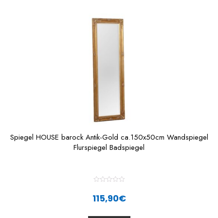
Spiegel HOUSE barock Antik-Gold ca.150x50cm Wandspiegel
Flurspiegel Badspiegel
R
a
115,90
€
t
e
d
0