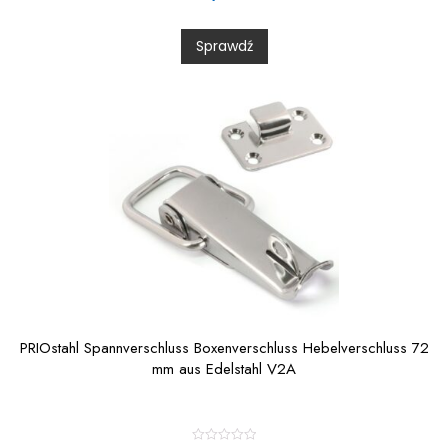
e
d
0
Sprawdź
o
u
t
o
f
5
PRIOstahl Spannverschluss Boxenverschluss Hebelverschluss 72
mm aus Edelstahl V2A