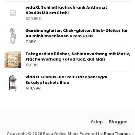
vidaXL Schließfachschrank Anthrazit
90x40x180 cm Stahl
320,99
€
Gardinengleiter, Click-gleiter, Klick-Gleiter für
Aluminiumschienen 6 mm HC32
7,95
€
Fotogardine Bücher, Schiebevorhang mit Motiv,
Flächenvorhang Fotodruck, auf Maß
15,00
€
vidaXL Globus-Bar mit Flaschenregal
Eukalyptusholz Blau
144,99
€
Sklep
Bloggen
Copyright © 2026 Bosa Online Shop. Powered by
Bosa Themes