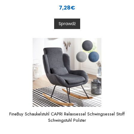
R
a
7,28
€
t
e
d
0
Sprawdź
o
u
t
o
f
5
FineBuy Schaukelstuhl CAPRI Relaxsessel Schwingsessel Stoff
Schwingstuhl Polster