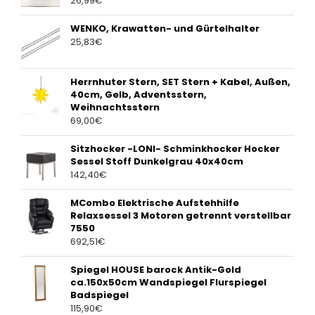
26,99
€
WENKO, Krawatten- und Gürtelhalter
25,83
€
Herrnhuter Stern, SET Stern + Kabel, Außen,
40cm, Gelb, Adventsstern,
Weihnachtsstern
69,00
€
Sitzhocker -LONI- Schminkhocker Hocker
Sessel Stoff Dunkelgrau 40x40cm
142,40
€
MCombo Elektrische Aufstehhilfe
Relaxsessel 3 Motoren getrennt verstellbar
7550
692,51
€
Spiegel HOUSE barock Antik-Gold
ca.150x50cm Wandspiegel Flurspiegel
Badspiegel
115,90
€