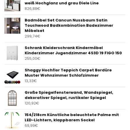
weiß Hochglanz und grau Diele Line
826,88
€
Badmöbel Set Cancun Nussbaum Satin
Touchwood Badkombination Badezimmer
Möbelset
299,74
€
Schrank Kleiderschrank Kindermöbel
Kinderzimmer Jugendzimmer 4S3D 19 FIGO 150
255,00
€
Shaggy Hochflor Teppich Carpet Bordüre
Muster Wohnzimmer Schlafzimmer
13,33
€
Große Spiegelfensterwand, Wandspiegel,
dekorativer Spiegel, rustikaler Spiegel
120,92
€
154/218cm Künstliche beleuchtete Palme mit
LED-Lichtern, klappbarem Sockel
69,99
€