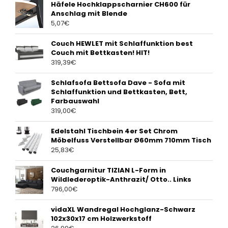
Häfele Hochklappscharnier CH600 für
Anschlag mit Blende
5,07
€
Couch HEWLET mit Schlaffunktion best
Couch mit Bettkasten! HIT!
319,39
€
Schlafsofa Bettsofa Dave - Sofa mit
Schlaffunktion und Bettkasten, Bett,
Farbauswahl
319,00
€
Edelstahl Tischbein 4er Set Chrom
Möbelfuss Verstellbar Ø60mm 710mm Tisch
25,83
€
Couchgarnitur TIZIAN L-Form in
Wildlederoptik-Anthrazit/ Otto.. Links
796,00
€
vidaXL Wandregal Hochglanz-Schwarz
102x30x17 cm Holzwerkstoff