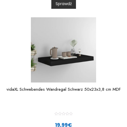
Sprawdź
o
u
t
o
f
5
vidaXL Schwebendes Wandregal Schwarz 50x23x3,8 cm MDF
R
a
19,99
€
t