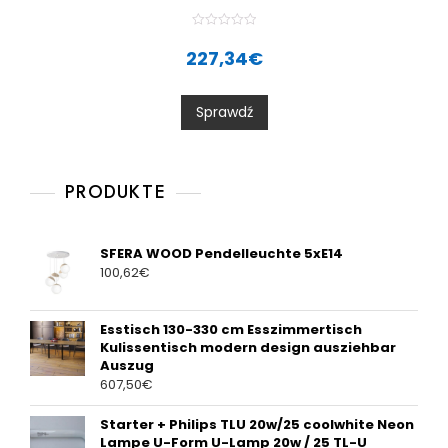
R
a
227,34
€
t
e
d
0
Sprawdź
o
u
t
o
f
5
PRODUKTE
SFERA WOOD Pendelleuchte 5xE14
100,62
€
Esstisch 130-330 cm Esszimmertisch
Kulissentisch modern design ausziehbar
Auszug
607,50
€
Starter + Philips TLU 20w/25 coolwhite Neon
Lampe U-Form U-Lamp 20w / 25 TL-U