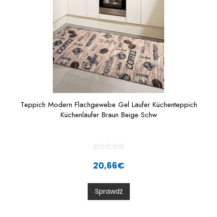
Teppich Modern Flachgewebe Gel Läufer Küchenteppich
Küchenläufer Braun Beige Schw
R
a
20,66
€
t
e
d
0
Sprawdź
o
u
t
o
f