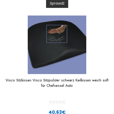
Sprawdź
o
u
t
o
f
5
Visco Sitzkissen Visco Sitzpolster schwarz Keilkissen weich soft
für Chefsessel Auto
R
a
40,63
€
t