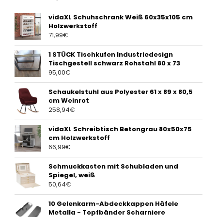
vidaXL Schuhschrank Weiß 60x35x105 cm
Holzwerkstoff
71,99
€
1 STÜCK Tischkufen Industriedesign
Tischgestell schwarz Rohstahl 80 x 73
95,00
€
Schaukelstuhl aus Polyester 61 x 89 x 80,5
cm Weinrot
258,94
€
vidaXL Schreibtisch Betongrau 80x50x75
cm Holzwerkstoff
66,99
€
Schmuckkasten mit Schubladen und
Spiegel, weiß
50,64
€
10 Gelenkarm-Abdeckkappen Häfele
Metalla - Topfbänder Scharniere