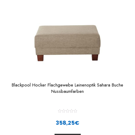
t
o
f
5
Blackpool Hocker Flachgewebe Leinenoptik Sahara Buche
Nussbaumfarben
R
a
358,25
€
t
e
d
0