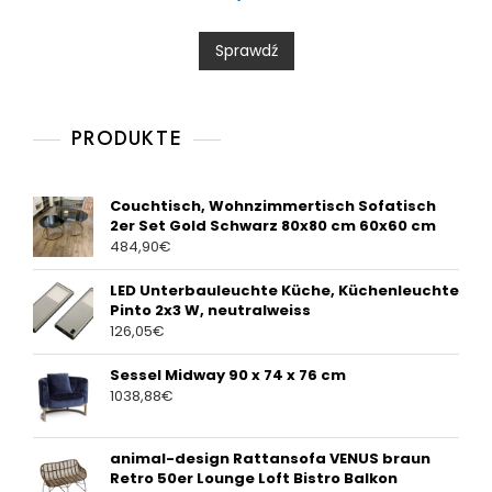
e
d
0
Sprawdź
o
u
t
o
f
5
PRODUKTE
Couchtisch, Wohnzimmertisch Sofatisch
2er Set Gold Schwarz 80x80 cm 60x60 cm
484,90
€
LED Unterbauleuchte Küche, Küchenleuchte
Pinto 2x3 W, neutralweiss
126,05
€
Sessel Midway 90 x 74 x 76 cm
1038,88
€
animal-design Rattansofa VENUS braun
Retro 50er Lounge Loft Bistro Balkon