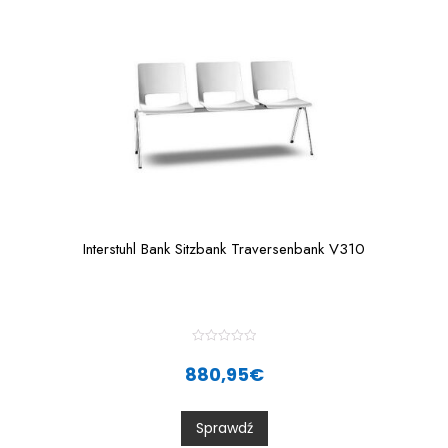
5
Interstuhl Bank Sitzbank Traversenbank V310
R
a
880,95
€
t
e
d
0
Sprawdź
o
u