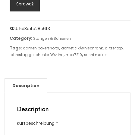
Sprawdź
SKU:
5d3d4e28c6f3
Category:
Stangen & Schienen
Tags:
,
,
,
damen boxershorts
dometic kÃ¼hlschrank
glitzer top
,
,
jahrestag geschenke fÃ¼r ihn
max7219
sushi maker
Description
Description
Kurzbeschreibung *