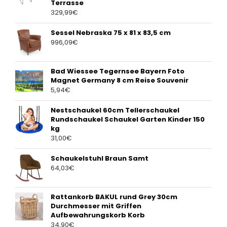
Terrasse
329,99
€
Sessel Nebraska 75 x 81 x 83,5 cm
996,09
€
Bad Wiessee Tegernsee Bayern Foto
Magnet Germany 8 cm Reise Souvenir
5,94
€
Nestschaukel 60cm Tellerschaukel
Rundschaukel Schaukel Garten Kinder 150
kg
31,00
€
Schaukelstuhl Braun Samt
64,03
€
Rattankorb BAKUL rund Grey 30cm
Durchmesser mit Griffen
Aufbewahrungskorb Korb
34,90
€