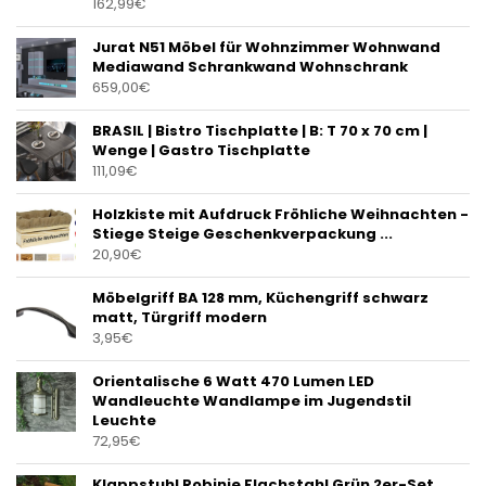
162,99
€
Jurat N51 Möbel für Wohnzimmer Wohnwand
Mediawand Schrankwand Wohnschrank
659,00
€
BRASIL | Bistro Tischplatte | B: T 70 x 70 cm |
Wenge | Gastro Tischplatte
111,09
€
Holzkiste mit Aufdruck Fröhliche Weihnachten -
Stiege Steige Geschenkverpackung ...
20,90
€
Möbelgriff BA 128 mm, Küchengriff schwarz
matt, Türgriff modern
3,95
€
Orientalische 6 Watt 470 Lumen LED
Wandleuchte Wandlampe im Jugendstil
Leuchte
72,95
€
Klappstuhl Robinie Flachstahl Grün 2er-Set