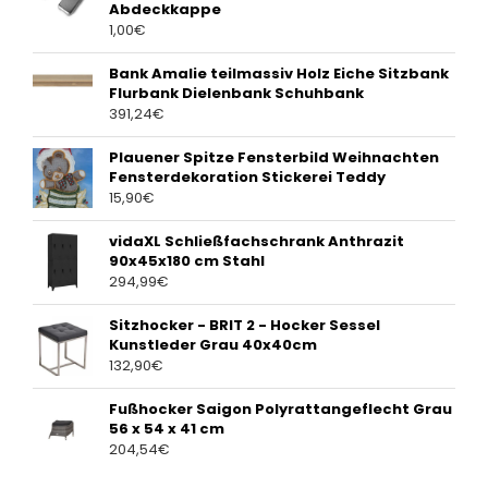
Abdeckkappe
1,00
€
Bank Amalie teilmassiv Holz Eiche Sitzbank
Flurbank Dielenbank Schuhbank
391,24
€
Plauener Spitze Fensterbild Weihnachten
Fensterdekoration Stickerei Teddy
15,90
€
vidaXL Schließfachschrank Anthrazit
90x45x180 cm Stahl
294,99
€
Sitzhocker - BRIT 2 - Hocker Sessel
Kunstleder Grau 40x40cm
132,90
€
Fußhocker Saigon Polyrattangeflecht Grau
56 x 54 x 41 cm
204,54
€