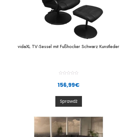
vidaXL TV-Sessel mit Fußhocker Schwarz Kunstleder
R
a
156,99
€
t
e
d
0
Sprawdź
o
u
t
o
f
5