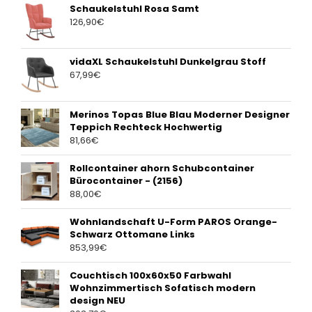
Schaukelstuhl Rosa Samt
126,90
€
vidaXL Schaukelstuhl Dunkelgrau Stoff
67,99
€
Merinos Topas Blue Blau Moderner Designer
Teppich Rechteck Hochwertig
81,66
€
Rollcontainer ahorn Schubcontainer
Bürocontainer - (2156)
88,00
€
Wohnlandschaft U-Form PAROS Orange-
Schwarz Ottomane Links
853,99
€
Couchtisch 100x60x50 Farbwahl
Wohnzimmertisch Sofatisch modern
design NEU