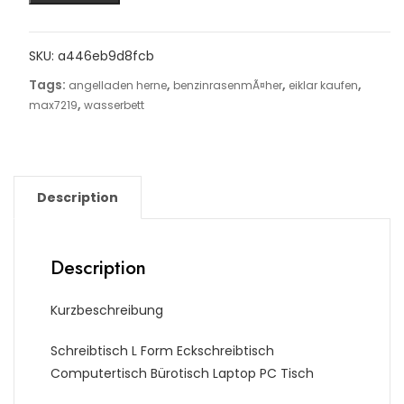
SKU:
a446eb9d8fcb
Tags:
,
,
,
angelladen herne
benzinrasenmÃ¤her
eiklar kaufen
,
max7219
wasserbett
Description
Description
Kurzbeschreibung
Schreibtisch L Form Eckschreibtisch
Computertisch Bürotisch Laptop PC Tisch