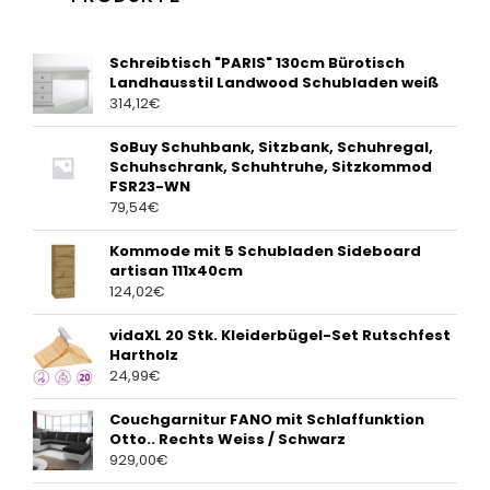
Schreibtisch "PARIS" 130cm Bürotisch
Landhausstil Landwood Schubladen weiß
314,12
€
SoBuy Schuhbank, Sitzbank, Schuhregal,
Schuhschrank, Schuhtruhe, Sitzkommod
FSR23-WN
79,54
€
Kommode mit 5 Schubladen Sideboard
artisan 111x40cm
124,02
€
vidaXL 20 Stk. Kleiderbügel-Set Rutschfest
Hartholz
24,99
€
Couchgarnitur FANO mit Schlaffunktion
Otto.. Rechts Weiss / Schwarz
929,00
€