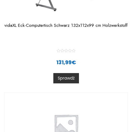
vidaXL Eck-Computertisch Schwarz 132x112x99 cm Holzwerkstoff
R
a
131,99
€
t
e
d
0
Sprawdź
o
u
t
o
f
5