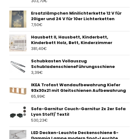
303,70
€
Ersatzlämpchen Minilichterkette 12 V für
20iger und 24 V für 10er Lichterketten
7,50
€
Hausbett II, Hausbett, Kinderbett,
Kinderbett Holz, Bett, Kinderzimmer
381,40
€
Schubkasten Vollauszug
SchubladenschieneFührungsschiene
3,39
€
IKEA Trofast Wandaufbewahrung Kiefer
93x30x21 mit Gleitschienen Aufbewahrung
65,99
€
Sofa-Garnitur Couch-Garnitur 2x 2er Sofa
Lyon Stoff/ Textil
530,23
€
LED Decken-Leuchte Deckenschiene 6-
flammig Lampe modern Spot-Leuchte