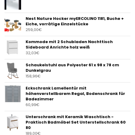
Nest Nature Hocker myERCOLINO 1181, Buche +
Eiche, vorrätige Einzelstücke
259,00
€
Kommode mit 2 Schubladen Nachttisch
Sideboard Anrichte holz weiß
32,03
€
Schaukelstuhl aus Polyester 61 x 98 x 78 cm
Dunkelgrau
158,96
€
Eckschrank Lamellentür mit
höhenverstellbarem Regal, Bodenschrank für
Badezimmer
60,99
€
Unterschrank mit Keramik Waschtisch -
Praktisch Badmöbel Set Unterstellschrank 60
80
189,00
€