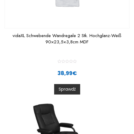
vidaXL Schwebende Wandregale 2 Stk. Hochglanz-Weiß
90×23,5×3,8cm MDF
R
a
38,99
€
t
e
d
0
Sprawdź
o
u
t
o
f
5