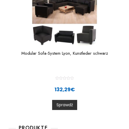
Modular Sofa-System Lyon, Kunstleder schwarz
R
a
132,29
€
t
e
d
0
Sprawdź
o
u
t
o
f
5
PRODUKTE