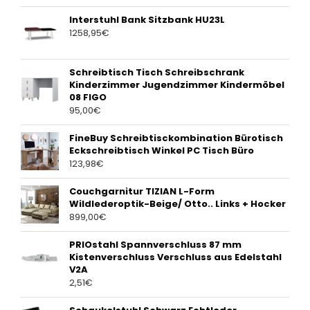
Interstuhl Bank Sitzbank HU23L
1258,95
€
Schreibtisch Tisch Schreibschrank
Kinderzimmer Jugendzimmer Kindermöbel
08 FIGO
95,00
€
FineBuy Schreibtisckombination Bürotisch
Eckschreibtisch Winkel PC Tisch Büro
123,98
€
Couchgarnitur TIZIAN L-Form
Wildlederoptik-Beige/ Otto.. Links + Hocker
899,00
€
PRIOstahl Spannverschluss 87 mm
Kistenverschluss Verschluss aus Edelstahl
V2A
2,51
€