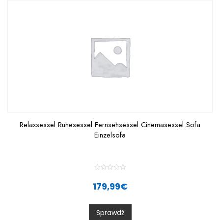
5
Relaxsessel Ruhesessel Fernsehsessel Cinemasessel Sofa
Einzelsofa
R
a
179,99
€
t
e
d
0
Sprawdź
o
u