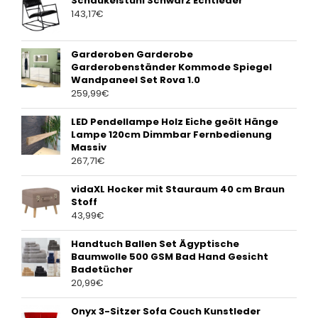
Schaukelstuhl Schwarz Echtleder
143,17
€
Garderoben Garderobe
Garderobenständer Kommode Spiegel
Wandpaneel Set Rova 1.0
259,99
€
LED Pendellampe Holz Eiche geölt Hänge
Lampe 120cm Dimmbar Fernbedienung
Massiv
267,71
€
vidaXL Hocker mit Stauraum 40 cm Braun
Stoff
43,99
€
Handtuch Ballen Set Ägyptische
Baumwolle 500 GSM Bad Hand Gesicht
Badetücher
20,99
€
Onyx 3-Sitzer Sofa Couch Kunstleder