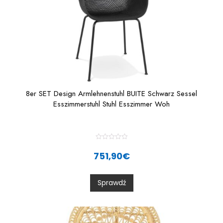
8er SET Design Armlehnenstuhl BUITE Schwarz Sessel
Esszimmerstuhl Stuhl Esszimmer Woh
R
a
751,90
€
t
e
d
0
Sprawdź
o
u
t
o
f
5