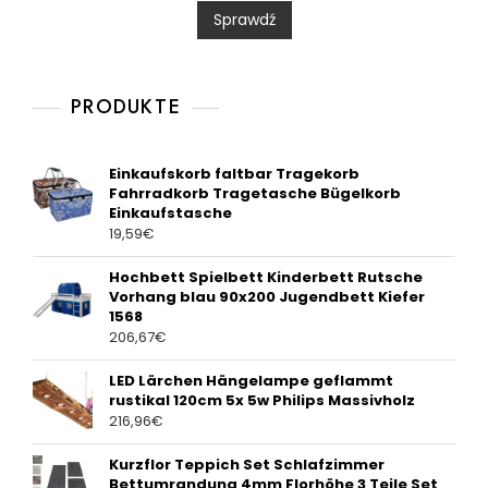
0
Sprawdź
o
u
t
o
f
5
PRODUKTE
Einkaufskorb faltbar Tragekorb
Fahrradkorb Tragetasche Bügelkorb
Einkaufstasche
19,59
€
Hochbett Spielbett Kinderbett Rutsche
Vorhang blau 90x200 Jugendbett Kiefer
1568
206,67
€
LED Lärchen Hängelampe geflammt
rustikal 120cm 5x 5w Philips Massivholz
216,96
€
Kurzflor Teppich Set Schlafzimmer
Bettumrandung 4mm Florhöhe 3 Teile Set