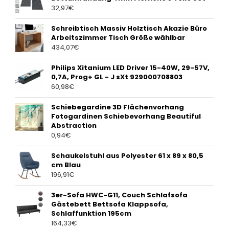
32,97
€
Schreibtisch Massiv Holztisch Akazie Büro
Arbeitszimmer Tisch Größe wählbar
434,07
€
Philips Xitanium LED Driver 15-40W, 29-57V,
0,7A, Prog+ GL - J sXt 929000708803
60,98
€
Schiebegardine 3D Flächenvorhang
Fotogardinen Schiebevorhang Beautiful
Abstraction
0,94
€
Schaukelstuhl aus Polyester 61 x 89 x 80,5
cm Blau
196,91
€
3er-Sofa HWC-G11, Couch Schlafsofa
Gästebett Bettsofa Klappsofa,
Schlaffunktion 195cm
164,33
€