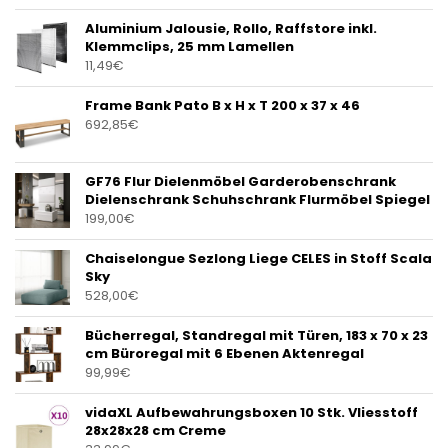
Aluminium Jalousie, Rollo, Raffstore inkl.
Klemmclips, 25 mm Lamellen
11,49
€
Frame Bank Pato B x H x T 200 x 37 x 46
692,85
€
GF76 Flur Dielenmöbel Garderobenschrank
Dielenschrank Schuhschrank Flurmöbel Spiegel
199,00
€
Chaiselongue Sezlong Liege CELES in Stoff Scala
Sky
528,00
€
Bücherregal, Standregal mit Türen, 183 x 70 x 23
cm Büroregal mit 6 Ebenen Aktenregal
99,99
€
vidaXL Aufbewahrungsboxen 10 Stk. Vliesstoff
28x28x28 cm Creme