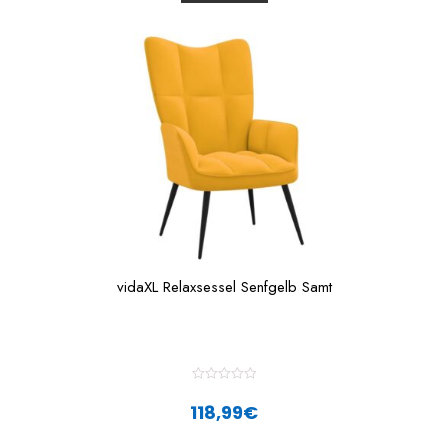
t
o
f
5
vidaXL Relaxsessel Senfgelb Samt
R
a
118,99
€
t
e
d