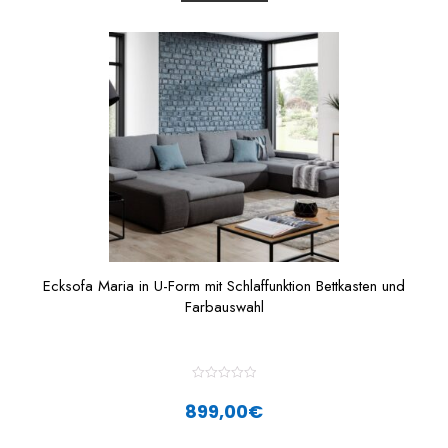
t
o
f
5
Ecksofa Maria in U-Form mit Schlaffunktion Bettkasten und
Farbauswahl
R
a
899,00
€
t
e
d