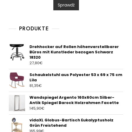
0
Sprawdź
o
u
t
o
f
5
PRODUKTE
Drehhocker auf Rollen höhenverstellbarer
Büros mit Kunstleder bezogen Schwarz
18320
27,80
€
Schaukelstuhl aus Polyester 53 x 69 x 75 cm
Lila
81,35
€
Wandspiegel Argento 160x60cm Silber-
Antik Spiegel Barock Holzrahmen Facette
145,90
€
vidaXL Globus-Bartisch Eukalyptusholz
Grün Freistehend
165,99
€