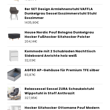
8er SET Design Armlehnenstuhl VAFFLA
Dunkelgrau Sessel Esszimmerstuhl Stuhl
Esszimmer
1435,90
€
House Nordic Pouf Bologna Dunkelgrau
Hocker Fußhocker Sitzhocker Polster
204,14
€
Kommode mit 2 Schubladen Nachttisch
Sideboard Anrichte holz weiß
32,03
€
AGFEO AP-Gehäuse für Premium TFE silber
83,87
€
Relaxsessel Sessel ZURA Schaukelstuhl
Wippstuhl in Stoff Anthrazit
327,95
€
Hocker Sitzhocker Ottomane Pouf Modern