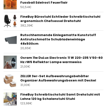
Fussball Edelrost Feuerflair
50,54
€
FineBuy Bürostuhl Echtleder Schreibtischstuhl
ergonomisch Chefsessel Drehstuhl
382,39
€
Rutschhemmende Einlegematte Kunststoff
Antirutschmatte Schubladeneinlage
48x500cm
20,65
€
Osram 11w DuLux Electronic 11 W 220-235 V 50-60
Hz rW5 Reflektor Lampe warmweiss
21,00
€
ZELLER 3er-Set Aufbewahrungsbehälter
Organizer Aufbewahrungsboxen mit Deckel
31,00
€
FineBuy Schreibtischstuhl Samt Drehstuhl mit
Lehne 120 kg Schalenstuhl Stuhl
123,98
€