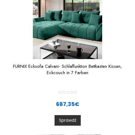
FURNIX Ecksofa Calvani- Schlaffunktion Bettkasten Kissen,
Eckcouch in 7 Farben
R
a
687,35
€
t
e
d
0
Sprawdź
o
u
t
o
f