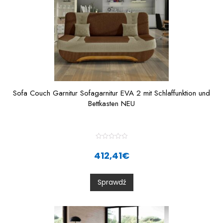
Sofa Couch Garnitur Sofagarnitur EVA 2 mit Schlaffunktion und
Bettkasten NEU
R
a
412,41
€
t
e
d
0
Sprawdź
o
u
t
o
f
5