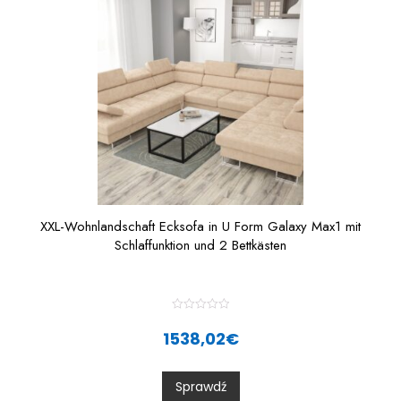
5
XXL-Wohnlandschaft Ecksofa in U Form Galaxy Max1 mit
Schlaffunktion und 2 Bettkästen
R
a
1538,02
€
t
e
d
0
Sprawdź
o
u