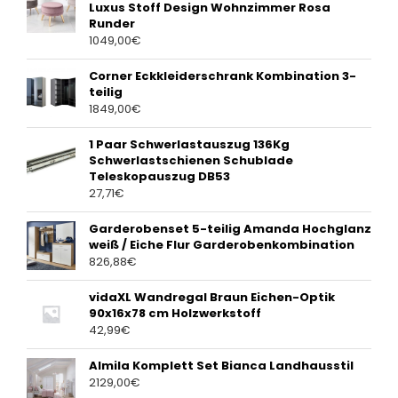
Luxus Stoff Design Wohnzimmer Rosa
Runder
1049,00
€
Corner Eckkleiderschrank Kombination 3-
teilig
1849,00
€
1 Paar Schwerlastauszug 136Kg
Schwerlastschienen Schublade
Teleskopauszug DB53
27,71
€
Garderobenset 5-teilig Amanda Hochglanz
weiß / Eiche Flur Garderobenkombination
826,88
€
vidaXL Wandregal Braun Eichen-Optik
90x16x78 cm Holzwerkstoff
42,99
€
Almila Komplett Set Bianca Landhausstil
2129,00
€