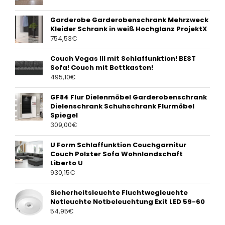
Garderobe Garderobenschrank Mehrzweck
Kleider Schrank in weiß Hochglanz ProjektX
754,53
€
Couch Vegas III mit Schlaffunktion! BEST
Sofa! Couch mit Bettkasten!
495,10
€
GF84 Flur Dielenmöbel Garderobenschrank
Dielenschrank Schuhschrank Flurmöbel
Spiegel
309,00
€
U Form Schlaffunktion Couchgarnitur
Couch Polster Sofa Wohnlandschaft
Liberto U
930,15
€
Sicherheitsleuchte Fluchtwegleuchte
Notleuchte Notbeleuchtung Exit LED 59-60
54,95
€