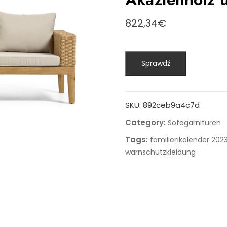
822,34
€
Sprawdź
SKU:
892ceb9a4c7d
Category:
Sofagarnituren
Tags:
familienkalender 202
warnschutzkleidung