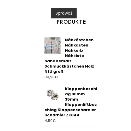
e
d
0
Sprawdź
o
u
t
PRODUKTE
o
f
5
Nähkästchen
Nähkasten
Nähkorb
Nähkiste
handbemalt
Schmuckkästchen Holz
NEU groß
39,28
€
Klappenbeschl
ag 30mm
35mm
Klappenliftbes
chlag Klappenscharnier
Scharnier ZK044
4,50
€