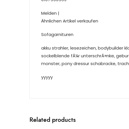
Melden |
Ähnlichen Artikel verkaufen
Sofagarnituren
akku strahler, lesezeichen, bodybuilder k
sockelblende fÃ¼r unterschrÃ¤nke, gebur
monster, pony dressur schabracke, trach
yyyyy
Related products