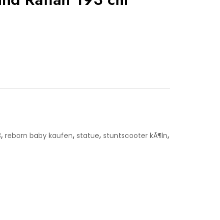
,
,
,
,
3
reborn baby kaufen
statue
stuntscooter kÃ¶ln