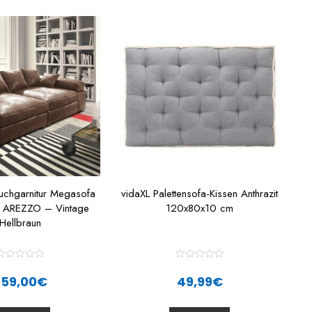
uchgarnitur Megasofa
vidaXL Palettensofa-Kissen Anthrazit
a AREZZO – Vintage
120x80x10 cm
Hellbraun
R
R
a
a
659,00
€
49,99
€
t
e
e
d
d
0
0