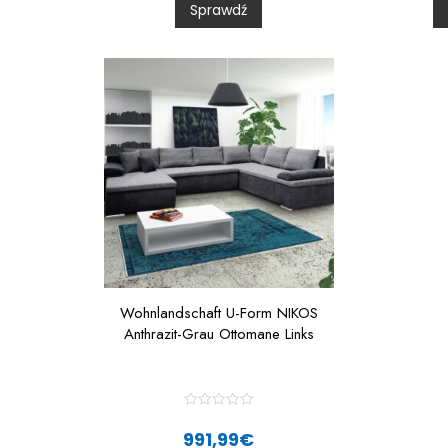
Sprawdź
o
u
t
t
o
f
f
5
Wohnlandschaft U-Form NIKOS
Anthrazit-Grau Ottomane Links
R
a
991,99
€
t