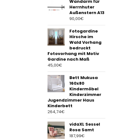
Wandarm für
Herrnhuter
Außenstern A13
90,00
€
Fotogardine
Hirsche im
Wald Vorhang
bedruckt
Fotovorhang mit Motiv
Gardine nach Maß
45,00
€
Bett Mukusa
160x80
Kindermöbel
Kinderzimmer
Jugendzimmer Haus
Kinderbett
264,74
€
vidaXL Sessel
Rosa Samt
187,99
€