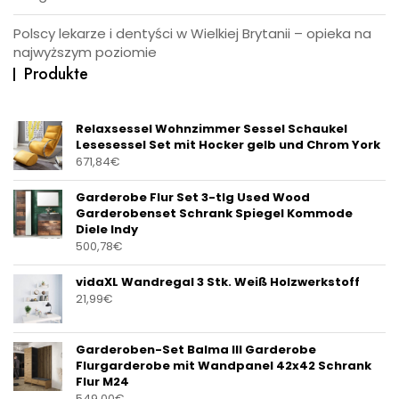
Polscy lekarze i dentyści w Wielkiej Brytanii – opieka na
najwyższym poziomie
Produkte
Relaxsessel Wohnzimmer Sessel Schaukel
Lesesessel Set mit Hocker gelb und Chrom York
671,84
€
Garderobe Flur Set 3-tlg Used Wood
Garderobenset Schrank Spiegel Kommode
Diele Indy
500,78
€
vidaXL Wandregal 3 Stk. Weiß Holzwerkstoff
21,99
€
Garderoben-Set Balma III Garderobe
Flurgarderobe mit Wandpanel 42x42 Schrank
Flur M24
549,00
€