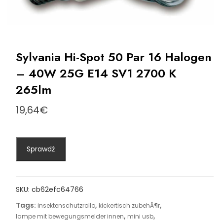
Sylvania Hi-Spot 50 Par 16 Halogen
– 40W 25G E14 SV1 2700 K
265lm
19,64
€
Sprawdź
SKU:
cb62efc64766
Tags:
,
,
insektenschutzrollo
kickertisch zubehÃ¶r
,
,
lampe mit bewegungsmelder innen
mini usb