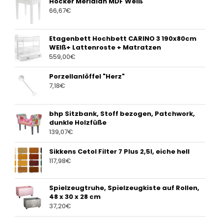
Hocker Meridian MDF Weiß
66,67
€
Etagenbett Hochbett CARINO 3 190x80cm
WEIß+ Lattenroste + Matratzen
559,00
€
Porzellanlöffel "Herz"
7,18
€
bhp Sitzbank, Stoff bezogen, Patchwork,
dunkle Holzfüße
139,07
€
Sikkens Cetol Filter 7 Plus 2,5l, eiche hell
117,98
€
Spielzeugtruhe, Spielzeugkiste auf Rollen,
48 x 30 x 28 cm
37,20
€