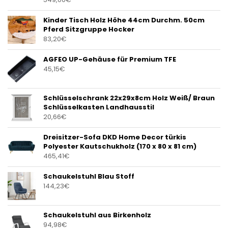
Kinder Tisch Holz Höhe 44cm Durchm. 50cm
Pferd Sitzgruppe Hocker
83,20
€
AGFEO UP-Gehäuse für Premium TFE
45,15
€
Schlüsselschrank 22x29x8cm Holz Weiß/ Braun
Schlüsselkasten Landhausstil
20,66
€
Dreisitzer-Sofa DKD Home Decor türkis
Polyester Kautschukholz (170 x 80 x 81 cm)
465,41
€
Schaukelstuhl Blau Stoff
144,23
€
Schaukelstuhl aus Birkenholz
94,98
€