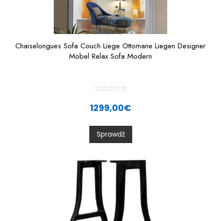
Chaiselongues Sofa Couch Liege Ottomane Liegen Designer
Möbel Relax Sofa Modern
R
a
1299,00
€
t
e
d
0
Sprawdź
o
u
t
o
f
5