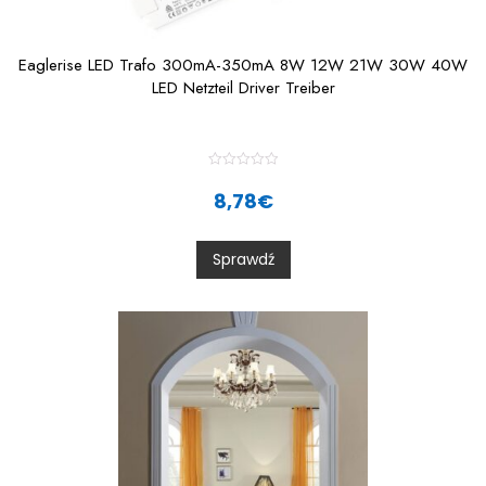
Eaglerise LED Trafo 300mA-350mA 8W 12W 21W 30W 40W
LED Netzteil Driver Treiber
R
a
8,78
€
t
e
d
0
Sprawdź
o
u
t
o
f
5