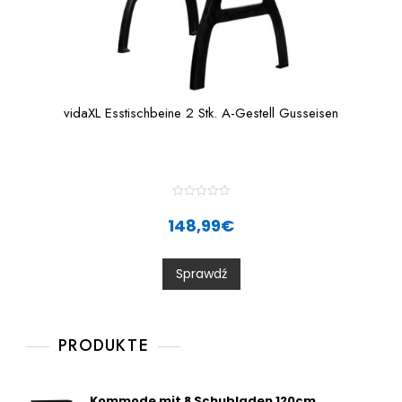
vidaXL Esstischbeine 2 Stk. A-Gestell Gusseisen
R
a
148,99
€
t
e
d
0
Sprawdź
o
u
t
o
f
5
PRODUKTE
Kommode mit 8 Schubladen 120cm