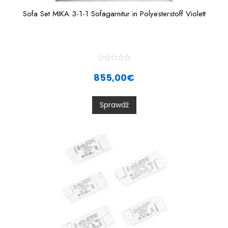
Sofa Set MIKA 3-1-1 Sofagarnitur in Polyesterstoff Violett
R
a
855,00
€
t
e
d
0
Sprawdź
o
u
t
o
f
5