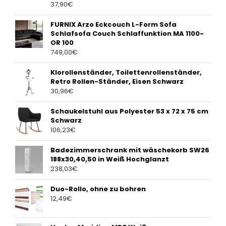
37,90
€
FURNIX Arzo Eckcouch L-Form Sofa
Schlafsofa Couch Schlaffunktion MA 1100-
OR 100
749,00
€
Klorollenständer, Toilettenrollenständer,
Retro Rollen-Ständer, Eisen Schwarz
30,96
€
Schaukelstuhl aus Polyester 53 x 72 x 75 cm
Schwarz
106,23
€
Badezimmerschrank mit wäschekorb SW26
188x30,40,50 in Weiß Hochglanzt
238,03
€
Duo-Rollo, ohne zu bohren
12,49
€