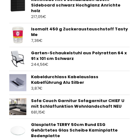
Sideboard schwarz Hochglanz Anrichte
holz
217,05
€
Isomalt 450 g Zuckeraustauschstoff Tasty
Me
7,36
€
Garten-Schaukelstuhl aus Polyrattan 64 x
91 x 101 cm Schwarz
244,56
€
Kabeldurchlass Kabelauslass
Kabelführung Alu Silber
3,87
€
Sofa Couch Garnitur Sofagarnitur CHIEF U
mit Schlaffunktion Wohnlandschaft NEU
681,15
€
Glasplatte TERRY 50cm Rund ESG
Gehärtetes Glas Scheibe Kaminplatte
Bodenplatte