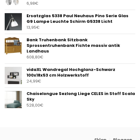
6,98
€
Ersatzglas 5338 Paul Neuhaus Pino Serie Glas
G9 Lampe Leuchte Schirm G5338 Licht
13,95
€
Bank Truhenbank Sitzbank
Sprossentruhenbank Fichte massiv antik
Landhaus
608,80
€
vidaXL Wandregal Hochglanz-Schwarz
100x18x53 cm Holzwerkstoff
24,99
€
Chaiselongue Sezlong Liege CELES in Stoff Scala
Sky
528,00
€