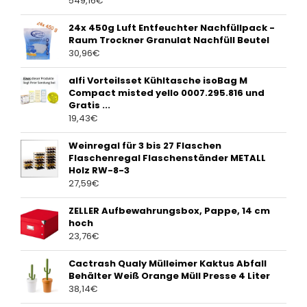
549,16
€
24x 450g Luft Entfeuchter Nachfüllpack -
Raum Trockner Granulat Nachfüll Beutel
30,96
€
alfi Vorteilsset Kühltasche isoBag M
Compact misted yello 0007.295.816 und
Gratis ...
19,43
€
Weinregal für 3 bis 27 Flaschen
Flaschenregal Flaschenständer METALL
Holz RW-8-3
27,59
€
ZELLER Aufbewahrungsbox, Pappe, 14 cm
hoch
23,76
€
Cactrash Qualy Mülleimer Kaktus Abfall
Behälter Weiß Orange Müll Presse 4 Liter
38,14
€