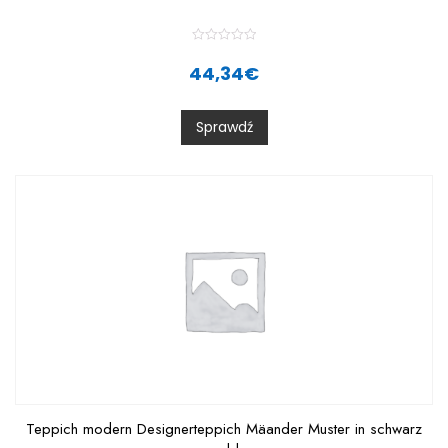
R
a
44,34
€
t
e
d
0
Sprawdź
o
u
t
o
f
5
Teppich modern Designerteppich Mäander Muster in schwarz