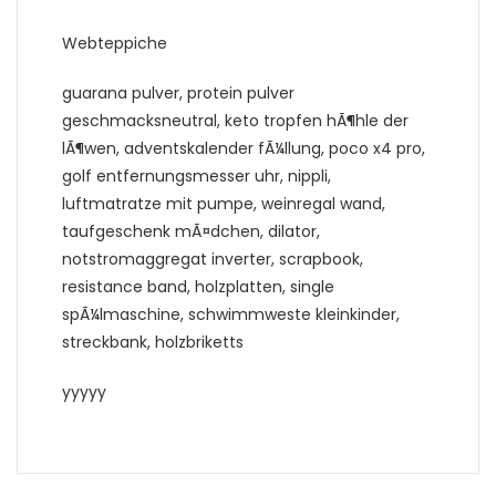
Webteppiche
guarana pulver, protein pulver
geschmacksneutral, keto tropfen hÃ¶hle der
lÃ¶wen, adventskalender fÃ¼llung, poco x4 pro,
golf entfernungsmesser uhr, nippli,
luftmatratze mit pumpe, weinregal wand,
taufgeschenk mÃ¤dchen, dilator,
notstromaggregat inverter, scrapbook,
resistance band, holzplatten, single
spÃ¼lmaschine, schwimmweste kleinkinder,
streckbank, holzbriketts
yyyyy