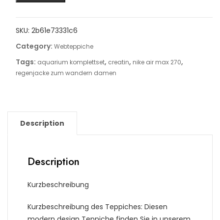
SKU:
2b61e73331c6
Category:
Webteppiche
Tags:
,
,
,
aquarium komplettset
creatin
nike air max 270
regenjacke zum wandern damen
Description
Description
Kurzbeschreibung
Kurzbeschreibung des Teppiches: Diesen
modern design Teppiche finden Sie in unserem