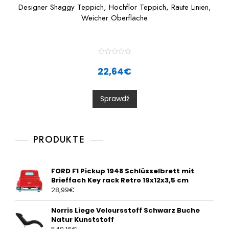
Designer Shaggy Teppich, Hochflor Teppich, Raute Linien,
Weicher Oberfläche
R
a
22,64
€
t
e
d
0
Sprawdź
o
u
t
o
f
5
PRODUKTE
FORD F1 Pickup 1948 Schlüsselbrett mit
Brieffach Key rack Retro 19x12x3,5 cm
28,99
€
Norris Liege Veloursstoff Schwarz Buche
Natur Kunststoff