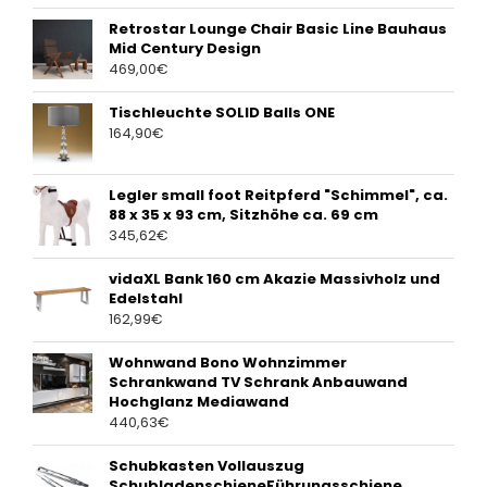
Retrostar Lounge Chair Basic Line Bauhaus
Mid Century Design
469,00
€
Tischleuchte SOLID Balls ONE
164,90
€
Legler small foot Reitpferd "Schimmel", ca.
88 x 35 x 93 cm, Sitzhöhe ca. 69 cm
345,62
€
vidaXL Bank 160 cm Akazie Massivholz und
Edelstahl
162,99
€
Wohnwand Bono Wohnzimmer
Schrankwand TV Schrank Anbauwand
Hochglanz Mediawand
440,63
€
Schubkasten Vollauszug
SchubladenschieneFührungsschiene