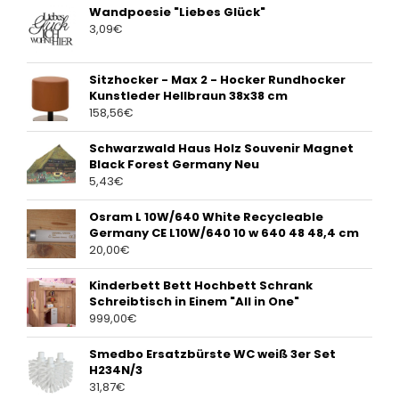
Wandpoesie "Liebes Glück"
3,09
€
Sitzhocker - Max 2 - Hocker Rundhocker
Kunstleder Hellbraun 38x38 cm
158,56
€
Schwarzwald Haus Holz Souvenir Magnet
Black Forest Germany Neu
5,43
€
Osram L 10W/640 White Recycleable
Germany CE L10W/640 10 w 640 48 48,4 cm
20,00
€
Kinderbett Bett Hochbett Schrank
Schreibtisch in Einem "All in One"
999,00
€
Smedbo Ersatzbürste WC weiß 3er Set
H234N/3
31,87
€