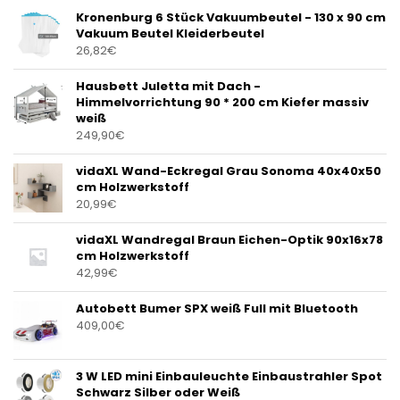
Kronenburg 6 Stück Vakuumbeutel - 130 x 90 cm
Vakuum Beutel Kleiderbeutel
26,82
€
Hausbett Juletta mit Dach -
Himmelvorrichtung 90 * 200 cm Kiefer massiv
weiß
249,90
€
vidaXL Wand-Eckregal Grau Sonoma 40x40x50
cm Holzwerkstoff
20,99
€
vidaXL Wandregal Braun Eichen-Optik 90x16x78
cm Holzwerkstoff
42,99
€
Autobett Bumer SPX weiß Full mit Bluetooth
409,00
€
3 W LED mini Einbauleuchte Einbaustrahler Spot
Schwarz Silber oder Weiß