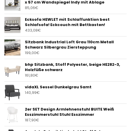
x 57 cm Wandspiegel Indy mit Ablage
85,06
€
Ecksofa HEWLET mit Schlaffunktion best
Schlafsofa! Eckcouch mit Bettkasten!
433,08
€
Sitzbank Industrial Loft Grau 110cm Metall
Schwarz Silbergrau Ziersteppung
199,00
€
bhp Sitzbank, Stoff Polyester, beige HE282-3,
Holzfüße schwarz
161,80
€
vidaXL Sessel Dunkelgrau Samt
140,99
€
2er SET Design Armlehnenstuhl BUITE Weiß
Esszimmerstuhl Stuhl Esszimmer
187,90
€