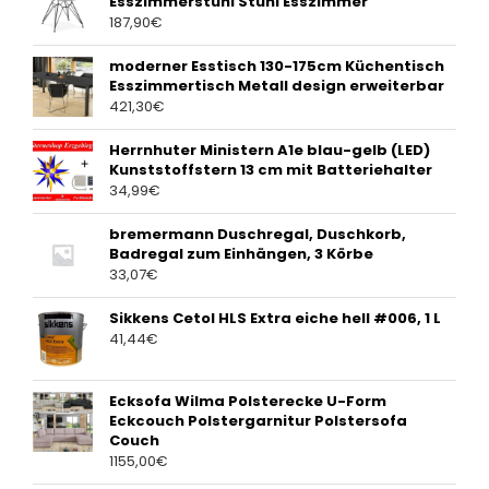
Esszimmerstuhl Stuhl Esszimmer
187,90
€
moderner Esstisch 130-175cm Küchentisch
Esszimmertisch Metall design erweiterbar
421,30
€
Herrnhuter Ministern A1e blau-gelb (LED)
Kunststoffstern 13 cm mit Batteriehalter
34,99
€
bremermann Duschregal, Duschkorb,
Badregal zum Einhängen, 3 Körbe
33,07
€
Sikkens Cetol HLS Extra eiche hell #006, 1 L
41,44
€
Ecksofa Wilma Polsterecke U-Form
Eckcouch Polstergarnitur Polstersofa
Couch
1155,00
€