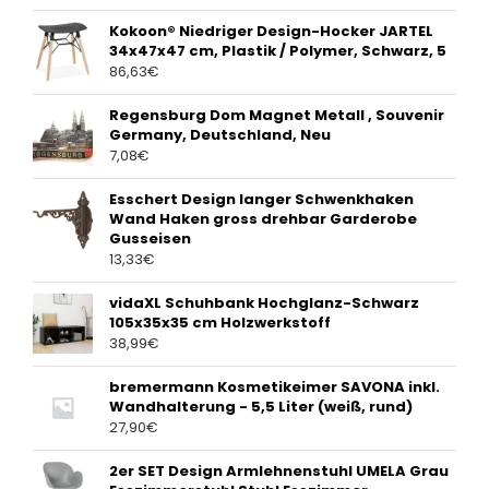
Kokoon® Niedriger Design-Hocker JARTEL
34x47x47 cm, Plastik / Polymer, Schwarz, 5
86,63
€
Regensburg Dom Magnet Metall , Souvenir
Germany, Deutschland, Neu
7,08
€
Esschert Design langer Schwenkhaken
Wand Haken gross drehbar Garderobe
Gusseisen
13,33
€
vidaXL Schuhbank Hochglanz-Schwarz
105x35x35 cm Holzwerkstoff
38,99
€
bremermann Kosmetikeimer SAVONA inkl.
Wandhalterung - 5,5 Liter (weiß, rund)
27,90
€
2er SET Design Armlehnenstuhl UMELA Grau