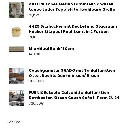
Australisches Merino Lammfell Schaffell
taupe Leder Teppich Fell wählbare Größe
51,67
€
4429 Sitzhocker mit Deckel und Stauraum
Hocker Sitzpouf Pouf Samt in 2 Farben
71,16
€
MiaMöbel Bank 180cm
149,90
€
Couchgarnitur GRADO mit Schlaffunktion
Otto.. Rechts Dunkelbraun/ Braun
888,00
€
FURNIX Ecksofa Calvani Schlaffunktion
Bettkasten Kissen Couch Sofa L-Form EN 24
720,00
€
zzzzz