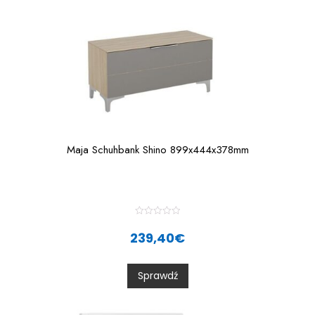
Maja Schuhbank Shino 899x444x378mm
R
a
239,40
€
t
e
d
0
Sprawdź
o
u
t
o
f