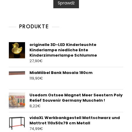
Sprawdź
o
u
t
o
f
5
PRODUKTE
originelle 3D-LED Kinderleuchte
Kinderlampe niedliche Ente
Kinderzimmerlampe Schlumme
27,90
€
MiaMöbel Bank Masala 180cm
119,90
€
Usedom Ostsee Magnet Meer Seestern Poly
Relief Souvenir Germany Muscheln !
8,22
€
vidaXL Werkbankgestell Mattschwarz und
Mattrot 110x50x79 cm Metall
74,99
€