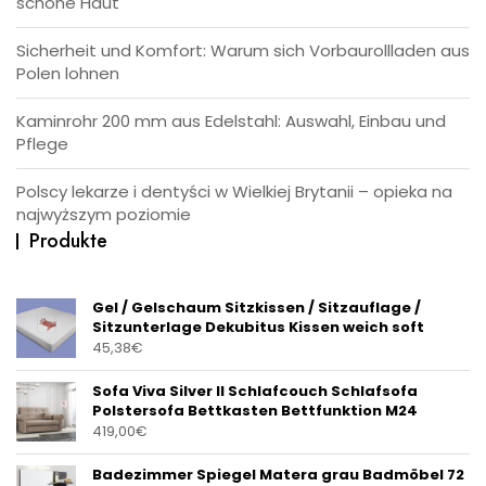
schöne Haut
Sicherheit und Komfort: Warum sich Vorbaurollladen aus
Polen lohnen
Kaminrohr 200 mm aus Edelstahl: Auswahl, Einbau und
Pflege
Polscy lekarze i dentyści w Wielkiej Brytanii – opieka na
najwyższym poziomie
Produkte
Gel / Gelschaum Sitzkissen / Sitzauflage /
Sitzunterlage Dekubitus Kissen weich soft
45,38
€
Sofa Viva Silver II Schlafcouch Schlafsofa
Polstersofa Bettkasten Bettfunktion M24
419,00
€
Badezimmer Spiegel Matera grau Badmöbel 72