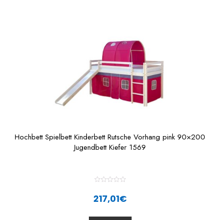
o
f
5
Hochbett Spielbett Kinderbett Rutsche Vorhang pink 90×200
Jugendbett Kiefer 1569
R
a
217,01
€
t
e
d
0