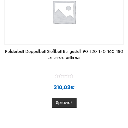
Polsterbett Doppelbett Stoffbett Bettgestell 90 120 140 160 180
Lattenrost anthrazit
R
a
310,03
€
t
e
d
0
Sprawdź
o
u
t
o
f
5