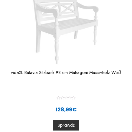
5
vidaXL Batavia-Sitzbank 98 cm Mahagoni Massivholz Weiß
R
a
128,99
€
t
e
d
0
Sprawdź
o
u
t