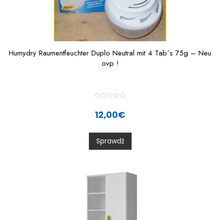
Humydry Raumentfeuchter Duplo Neutral mit 4 Tab´s 75g – Neu
ovp !
R
a
12,00
€
t
e
d
0
Sprawdź
o
u
t
o
f
5