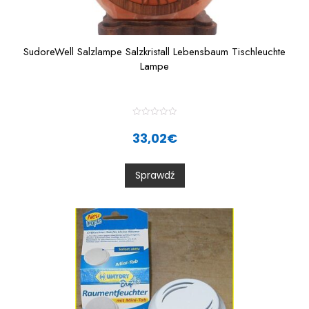
SudoreWell Salzlampe Salzkristall Lebensbaum Tischleuchte
Lampe
R
a
33,02
€
t
e
d
0
Sprawdź
o
u
t
o
f
5