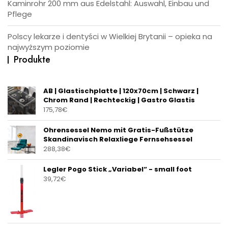
Kaminrohr 200 mm aus Edelstahl: Auswahl, Einbau und
Pflege
Polscy lekarze i dentyści w Wielkiej Brytanii – opieka na
najwyższym poziomie
Produkte
AB | Glastischplatte | 120x70cm | Schwarz |
Chrom Rand | Rechteckig | Gastro Glastis
175,78
€
Ohrensessel Nemo mit Gratis-Fußstütze
Skandinavisch Relaxliege Fernsehsessel
288,38
€
Legler Pogo Stick „Variabel“ - small foot
39,72
€