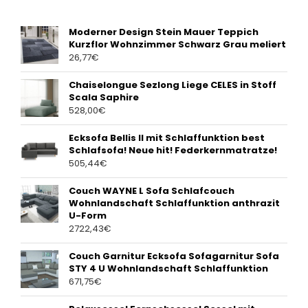
Moderner Design Stein Mauer Teppich
Kurzflor Wohnzimmer Schwarz Grau meliert
26,77
€
Chaiselongue Sezlong Liege CELES in Stoff
Scala Saphire
528,00
€
Ecksofa Bellis II mit Schlaffunktion best
Schlafsofa! Neue hit! Federkernmatratze!
505,44
€
Couch WAYNE L Sofa Schlafcouch
Wohnlandschaft Schlaffunktion anthrazit
U-Form
2722,43
€
Couch Garnitur Ecksofa Sofagarnitur Sofa
STY 4 U Wohnlandschaft Schlaffunktion
671,75
€