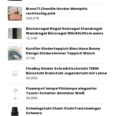
Bronx71 Chenille Hocker Memphis
rechteckig pink
206,67
€
Bücherregal Regal Holzregal Standregal
Wandregal Büroregal 180x60x30cm weiss
72,34
€
Kurzflor Kinderteppich Blau Hase Bunny
Design Kinderzimmer Teppich Weich
37,11
€
FineBuy Kinder Schreibtischstuhl TERNI
Bürostuhl Drehstuhl Jugendstuhl mit Lehne
69,95
€
Flowerpot lampe Pilzlampe eleganter
Touch-Schalter dimmbar Weiß
28,99
€
Schwingstuhl Cham Stuhl Freischwinger
Schwarz