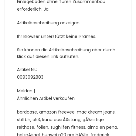
Einlegeböden ohne Türen Zusammenbau
erforderlich: Ja
Artikelbeschreibung anzeigen
Ihr Browser unterstützt keine IFrames.
Sie können die Artikelbeschreibung aber durch
klick auf diesen Link aufrufen.
Artikel Nr.:
0093092883
Melden |
Ähnlichen Artikel verkaufen
bordcase, amazon freevee, mac dream jeans,
still bh, a53, kanu ausrÃ¼stung, gÃ¼nstige
reithose, folien, zughilfen fitness, alma en pena,
holznÃ¤gel, huawei p20 pro hÃ¼lle, frederick,