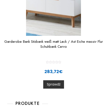
Garderobe Bank Sitzbank weiß matt Lack / Ast Eiche massiv Flur
Schuhbank Cervo
R
a
283,72
€
t
e
d
0
Sprawdź
o
u
t
o
f
5
PRODUKTE