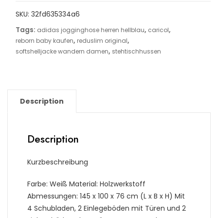
SKU:
32fd635334a6
Tags:
,
,
adidas jogginghose herren hellblau
caricol
,
,
reborn baby kaufen
reduslim original
,
softshelljacke wandern damen
stehtischhussen
Description
Description
Kurzbeschreibung
Farbe: Weiß Material: Holzwerkstoff
Abmessungen: 145 x 100 x 76 cm (L x B x H) Mit
4 Schubladen, 2 Einlegeböden mit Türen und 2