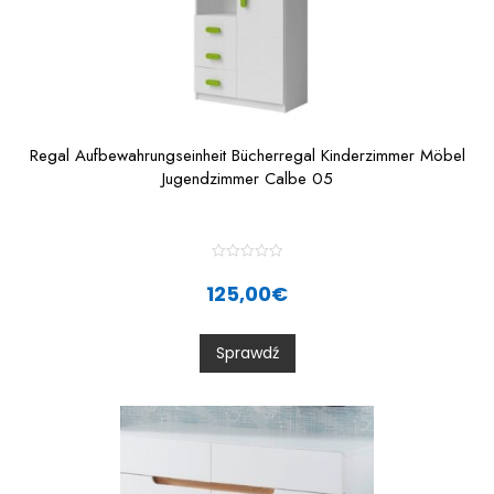
Regal Aufbewahrungseinheit Bücherregal Kinderzimmer Möbel
Jugendzimmer Calbe 05
R
a
125,00
€
t
e
d
0
Sprawdź
o
u
t
o
f
5