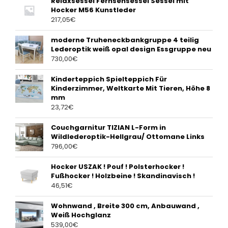
Relaxsessel Fernsehsessel Sessel mit
Hocker M56 Kunstleder
217,05
€
moderne Truheneckbankgruppe 4 teilig
Lederoptik weiß opal design Essgruppe neu
730,00
€
Kinderteppich Spielteppich Für
Kinderzimmer, Weltkarte Mit Tieren, Höhe 8
mm
23,72
€
Couchgarnitur TIZIAN L-Form in
Wildlederoptik-Hellgrau/ Ottomane Links
796,00
€
Hocker USZAK ! Pouf ! Polsterhocker !
Fußhocker ! Holzbeine ! Skandinavisch !
46,51
€
Wohnwand , Breite 300 cm, Anbauwand ,
Weiß Hochglanz
539,00
€