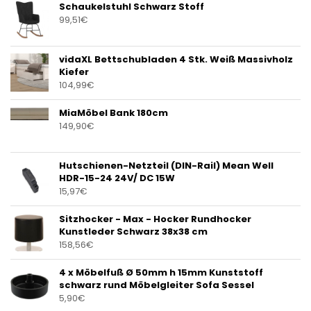
Schaukelstuhl Schwarz Stoff
99,51
€
vidaXL Bettschubladen 4 Stk. Weiß Massivholz
Kiefer
104,99
€
MiaMöbel Bank 180cm
149,90
€
Hutschienen-Netzteil (DIN-Rail) Mean Well
HDR-15-24 24V/ DC 15W
15,97
€
Sitzhocker - Max - Hocker Rundhocker
Kunstleder Schwarz 38x38 cm
158,56
€
4 x Möbelfuß Ø 50mm h 15mm Kunststoff
schwarz rund Möbelgleiter Sofa Sessel
5,90
€