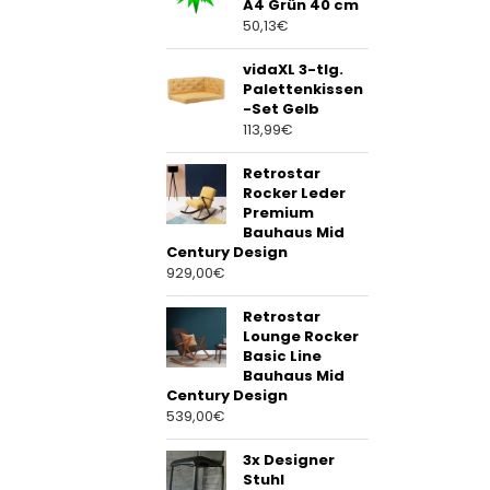
A4 Grün 40 cm
50,13
€
vidaXL 3-tlg.
Palettenkissen
-Set Gelb
113,99
€
Retrostar
Rocker Leder
Premium
Bauhaus Mid
Century Design
929,00
€
Retrostar
Lounge Rocker
Basic Line
Bauhaus Mid
Century Design
539,00
€
3x Designer
Stuhl