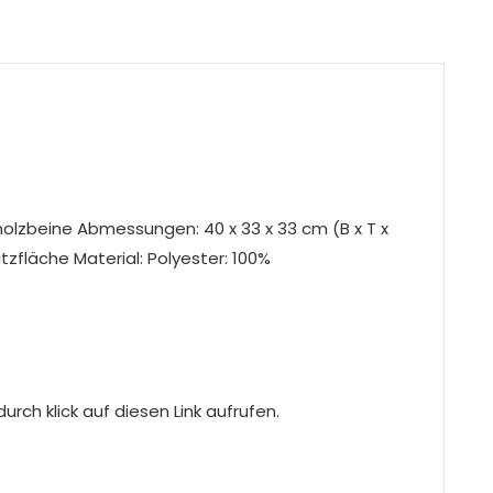
vholzbeine Abmessungen: 40 x 33 x 33 cm (B x T x
tzfläche Material: Polyester: 100%
rch klick auf diesen Link aufrufen.