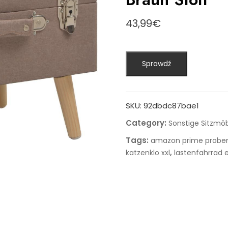
43,99
€
Sprawdź
SKU:
92dbdc87bae1
Category:
Sonstige Sitzmö
Tags:
amazon prime prob
,
katzenklo xxl
lastenfahrrad e