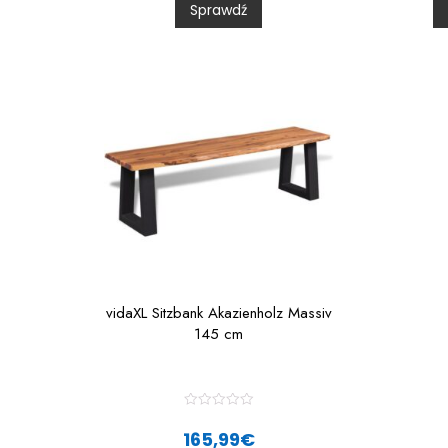
Sprawdź
o
u
t
t
o
f
f
5
vidaXL Sitzbank Akazienholz Massiv
145 cm
R
a
165,99
€
t