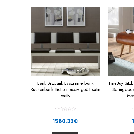
Bank Sitzbank Esszimmerbank
FineBuy Sitz
Küchenbank Eiche massiv geölt satin
Springbock
weiß
Mas
R
a
1580,39
€
t
t
e
d
0