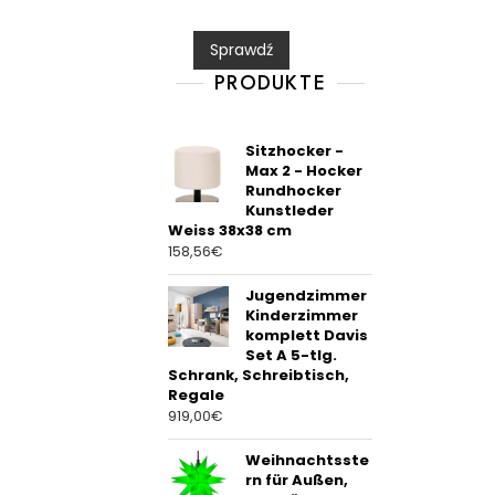
e
d
0
Sprawdź
o
u
t
PRODUKTE
o
f
5
Sitzhocker -
Max 2 - Hocker
Rundhocker
Kunstleder
Weiss 38x38 cm
158,56
€
Jugendzimmer
Kinderzimmer
komplett Davis
Set A 5-tlg.
Schrank, Schreibtisch,
Regale
919,00
€
Weihnachtsste
rn für Außen,