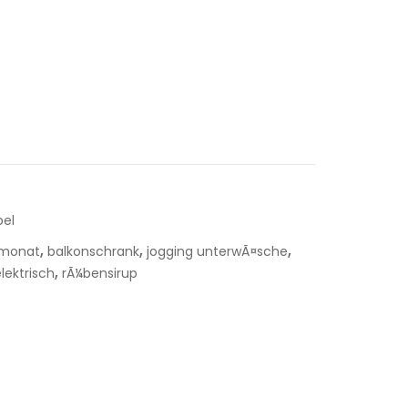
bel
,
,
,
emonat
balkonschrank
jogging unterwÃ¤sche
,
lektrisch
rÃ¼bensirup