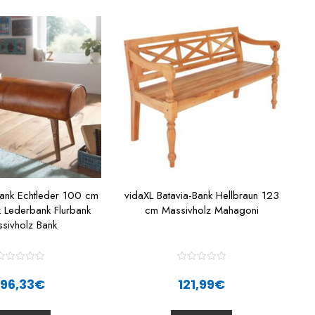
bank Echtleder 100 cm
vidaXL Batavia-Bank Hellbraun 123
 Lederbank Flurbank
cm Massivholz Mahagoni
sivholz Bank
R
R
a
a
196,33
€
121,99
€
t
e
e
d
d
0
0