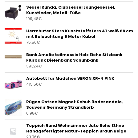
Sessel Kunda, Clubsessel Loungesessel,
Kunstleder, Metall-Füße
199,48
€
Herrnhuter Stern Kunststoffstern A7 weiß 68 cm
mit Beleuchtung 5 Meter Kabel
75,50
€
Bank Amalie teilmassiv Holz Eiche Sitzbank
Flurbank Dielenbank Schuhbank
391,24
€
Autobett für Mädchen VERON XR-4 PINK
415,50
€
Rügen Ostsee Magnet Schuh Badesandale,
Souvenir Germany Strandkorb
6,98
€
Teppich Rund Wohnzimmer Jute Boho Ethno
Handgefertigter Natur-Teppich Braun Beige
23,76
€