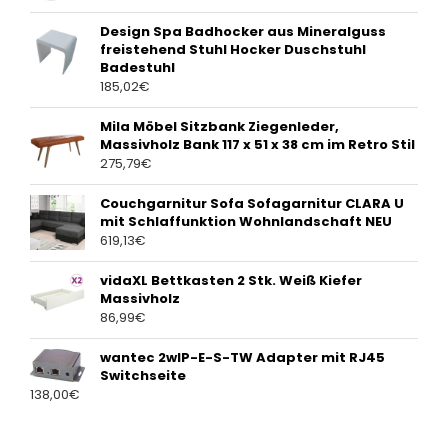
Design Spa Badhocker aus Mineralguss
freistehend Stuhl Hocker Duschstuhl
Badestuhl
185,02
€
Mila Möbel Sitzbank Ziegenleder,
Massivholz Bank 117 x 51 x 38 cm im Retro Stil
275,79
€
Couchgarnitur Sofa Sofagarnitur CLARA U
mit Schlaffunktion Wohnlandschaft NEU
619,13
€
vidaXL Bettkasten 2 Stk. Weiß Kiefer
Massivholz
86,99
€
wantec 2wIP-E-S-TW Adapter mit RJ45
Switchseite
138,00
€