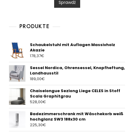
Sprawdź
o
u
t
o
f
5
PRODUKTE
Schaukelstuhl mit Auflagen Massivholz
Akazie
178,37
€
Sessel Nordica, Ohrensessel, Knopfheftung,
Landhausstil
189,00
€
Chaiselongue Sezlong Liege CELES in Stoff
Scala Graphitgrau
528,00
€
Badezimmerschrank mit Wäschekorb weiß
hochglanz SW3 188x30 cm
225,30
€