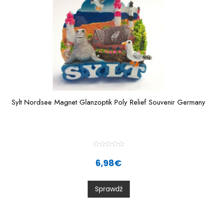
Sylt Nordsee Magnet Glanzoptik Poly Relief Souvenir Germany
R
a
6,98
€
t
e
d
0
Sprawdź
o
u
t
o
f
5