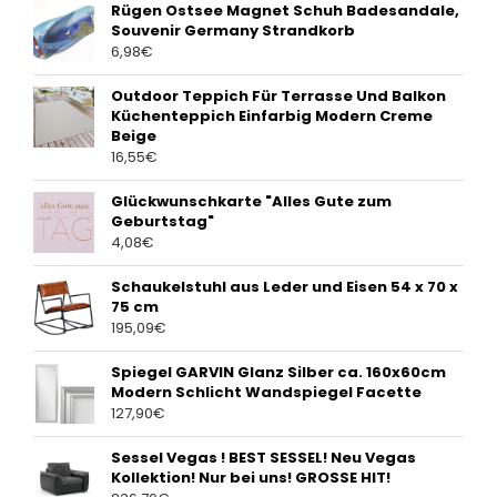
Rügen Ostsee Magnet Schuh Badesandale,
Souvenir Germany Strandkorb
6,98
€
Outdoor Teppich Für Terrasse Und Balkon
Küchenteppich Einfarbig Modern Creme
Beige
16,55
€
Glückwunschkarte "Alles Gute zum
Geburtstag"
4,08
€
Schaukelstuhl aus Leder und Eisen 54 x 70 x
75 cm
195,09
€
Spiegel GARVIN Glanz Silber ca. 160x60cm
Modern Schlicht Wandspiegel Facette
127,90
€
Sessel Vegas ! BEST SESSEL! Neu Vegas
Kollektion! Nur bei uns! GROSSE HIT!