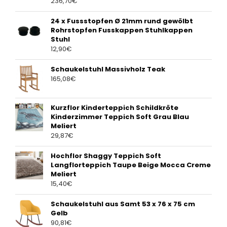
236,70
€
24 x Fussstopfen Ø 21mm rund gewölbt
Rohrstopfen Fusskappen Stuhlkappen
Stuhl
12,90
€
Schaukelstuhl Massivholz Teak
165,08
€
Kurzflor Kinderteppich Schildkröte
Kinderzimmer Teppich Soft Grau Blau
Meliert
29,87
€
Hochflor Shaggy Teppich Soft
Langflorteppich Taupe Beige Mocca Creme
Meliert
15,40
€
Schaukelstuhl aus Samt 53 x 76 x 75 cm
Gelb
90,81
€