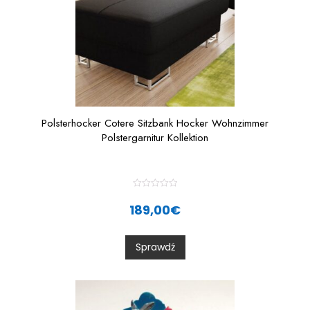
Polsterhocker Cotere Sitzbank Hocker Wohnzimmer
Polstergarnitur Kollektion
R
a
189,00
€
t
e
d
0
Sprawdź
o
u
t
o
f
5