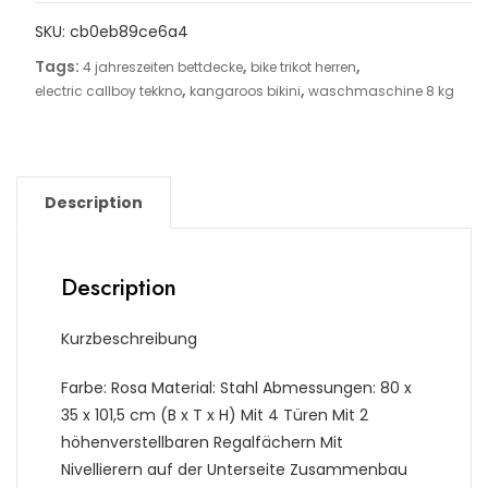
SKU:
cb0eb89ce6a4
Tags:
,
,
4 jahreszeiten bettdecke
bike trikot herren
,
,
electric callboy tekkno
kangaroos bikini
waschmaschine 8 kg
Description
Description
Kurzbeschreibung
Farbe: Rosa Material: Stahl Abmessungen: 80 x
35 x 101,5 cm (B x T x H) Mit 4 Türen Mit 2
höhenverstellbaren Regalfächern Mit
Nivellierern auf der Unterseite Zusammenbau