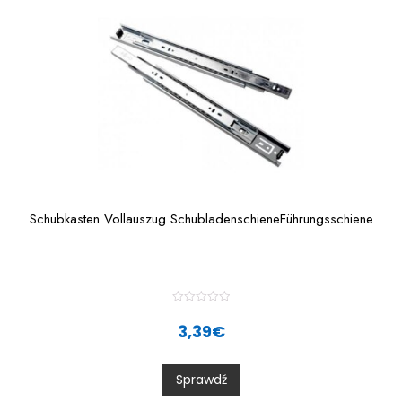
Schubkasten Vollauszug SchubladenschieneFührungsschiene
R
a
3,39
€
t
e
d
0
Sprawdź
o
u
t