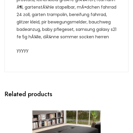
Ã¶l, gartenstÃ¼hle stapelbar, mÃ¤dchen fahrrad
24 zoll, garten trampolin, bereifung fahrrad,
glitzer kleid, pir bewegungsmelder, bauchweg
badeanzug, baby pflegeset, samsung galaxy s21
fe 5g hÃ¼lle, dÃ¼nne sommer socken herren
yyyyy
Related products