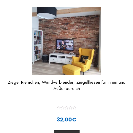
o
f
5
Ziegel Riemchen, Wandverblender, Ziegelfliesen für innen und
Außenbereich
R
a
32,00
€
t
e
d
0