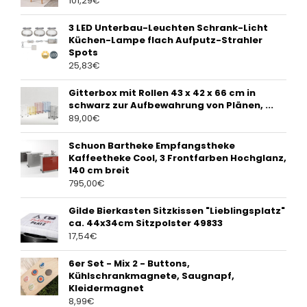
101,29
€
3 LED Unterbau-Leuchten Schrank-Licht
Küchen-Lampe flach Aufputz-Strahler
Spots
25,83
€
Gitterbox mit Rollen 43 x 42 x 66 cm in
schwarz zur Aufbewahrung von Plänen, ...
89,00
€
Schuon Bartheke Empfangstheke
Kaffeetheke Cool, 3 Frontfarben Hochglanz,
140 cm breit
795,00
€
Gilde Bierkasten Sitzkissen "Lieblingsplatz"
ca. 44x34cm Sitzpolster 49833
17,54
€
6er Set - Mix 2 - Buttons,
Kühlschrankmagnete, Saugnapf,
Kleidermagnet
8,99
€