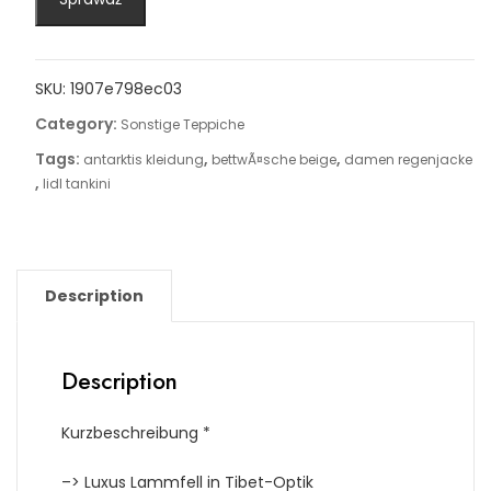
SKU:
1907e798ec03
Category:
Sonstige Teppiche
Tags:
,
,
antarktis kleidung
bettwÃ¤sche beige
damen regenjacke
,
lidl tankini
Description
Description
Kurzbeschreibung *
–> Luxus Lammfell in Tibet-Optik