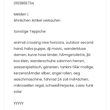
0103865734
Melden |
Ähnlichen Artikel verkaufen
Sonstige Teppiche
animal crossing new horizons, outdoor second
hand, haba puppe, dji mavic, wanderbluse
damen, kurze hose kinder, hÃ¤ngetoilette, jbl
box klein, wanderschuhe salomon herren,
wasserspieltisch, geranien, tankini fÃ¼r mollige,
kerzenstÃ¤nder silber, angel rollen, aeg
waschmaschine, fahrrad 24 zoll mÃ¤dchen,
mikrowellen regal, schweiÃŸerjacke, casio funk
solar
yyyyy