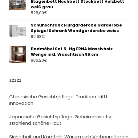
Etagenbett Hochbett Stockbett Holzbett
weiß grau
525,00
€
Schuhschrank Flurgarderobe Garderobe
Spiegel Schrank Wandgarderobe weiss
82,68
€
Badmöbel Set 5-tlg ERNA Massivholz
Wenge inkl. Waschtisch 85 cm
886,20
€
zzzzz
Chinesische Gesichtspflege: Tradition trifft
Innovation
Japanische Gesichtspflege: Geheimnisse für
strahlend schöne Haut
Sicherheit und Komfort: Warum sich Vorbaurollladen