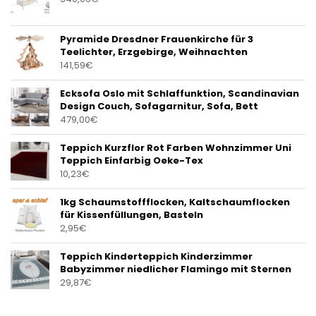
Pyramide Dresdner Frauenkirche für 3
Teelichter, Erzgebirge, Weihnachten
141,59
€
Ecksofa Oslo mit Schlaffunktion, Scandinavian
Design Couch, Sofagarnitur, Sofa, Bett
479,00
€
Teppich Kurzflor Rot Farben Wohnzimmer Uni
Teppich Einfarbig Oeke-Tex
10,23
€
1kg Schaumstoffflocken, Kaltschaumflocken
für Kissenfüllungen, Basteln
2,95
€
Teppich Kinderteppich Kinderzimmer
Babyzimmer niedlicher Flamingo mit Sternen
29,87
€