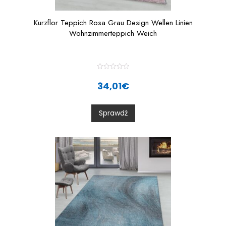
Kurzflor Teppich Rosa Grau Design Wellen Linien
Wohnzimmerteppich Weich
R
a
34,01
€
t
e
d
0
Sprawdź
o
u
t
o
f
5