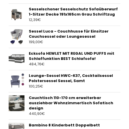
Sesselschoner Sesselschutz Sofaüberwurf
1-Sitzer Decke 191x165cm Grau Schriftzug
12,39
€
Sessel Luca - Couchhusse für Einsitzer
Couchsessel oder Loungesessel
199,00
€
Ecksofa HEWLET MIT REGAL UND PUFFS mit
Schlaffunktion BEST Schlafsofa!
484,76
€
Lounge-Sessel HWC-K37, Cocktailsessel
Polstersessel Sessel, Samt
100,25
€
Couchtisch 110-170 cm erweiterbar
ausziehbar Wohnzimmertisch Sofatisch
design
440,90
€
Bambino 8 Kinderbett Doppelbett