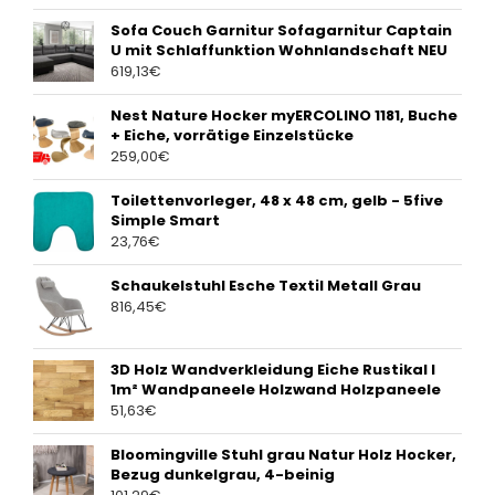
Sofa Couch Garnitur Sofagarnitur Captain
U mit Schlaffunktion Wohnlandschaft NEU
619,13
€
Nest Nature Hocker myERCOLINO 1181, Buche
+ Eiche, vorrätige Einzelstücke
259,00
€
Toilettenvorleger, 48 x 48 cm, gelb - 5five
Simple Smart
23,76
€
Schaukelstuhl Esche Textil Metall Grau
816,45
€
3D Holz Wandverkleidung Eiche Rustikal I
1m² Wandpaneele Holzwand Holzpaneele
51,63
€
Bloomingville Stuhl grau Natur Holz Hocker,
Bezug dunkelgrau, 4-beinig