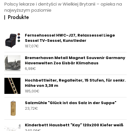
Polscy lekarze i dentyści w Wielkiej Brytanii – opieka na
najwyższym poziomie
Produkte
Fernsehsessel HWC-J27, Relaxsessel Liege
Sessel TV-Sessel, Kunstleder
187,07
€
Bremerhaven Metall Magnet Souvenir Germany
Havenwelten Zoo Eisbär Klimahaus
6,98
€
Hochbettleiter, Regalleiter, 15 Stufen, für senkr.
Höhe von 3,38 m
185,00
€
Salzmühle "Glück ist das Salz in der Suppe"
23,72
€
Kinderbett Hausbett "Kay" 120x200 Kiefer weiß
340,06
€