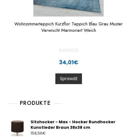
Wohnzimmerteppich Kurzflor Teppich Blau Grau Muster
Verwischt Marmoriert Weich
R
a
34,01
€
t
e
d
0
Sprawdź
o
u
t
o
f
5
PRODUKTE
Sitzhocker - Max - Hocker Rundhocker
Kunstleder Braun 38x38 cm
158,56
€