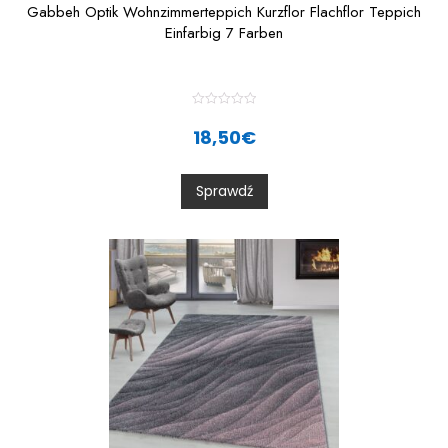
Gabbeh Optik Wohnzimmerteppich Kurzflor Flachflor Teppich
Einfarbig 7 Farben
R
a
18,50
€
t
e
d
0
Sprawdź
o
u
t
o
f
5