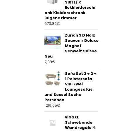
SI01 L/ R
Eckkleiderschr
ank Kleiderschrank
Jugendzimmer
670,82
€
Zürich 3 D Holz
Souvenir Deluxe
Magnet
Schweiz Suisse
Neu
7,08
€
Sofa Set 3 + 2 +
1 Polstersofa
VIKI Zwei
Loungesofas
und Sessel Sechs
Personen
1219,65
€
vidaXL
Schwebende
Wandregale 4