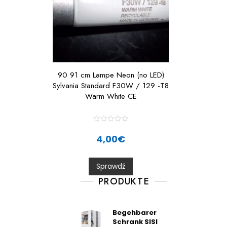
90 91 cm Lampe Neon (no LED)
Sylvania Standard F30W / 129 -T8
Warm White CE
R
a
4,00
€
t
e
d
0
Sprawdź
o
u
t
PRODUKTE
o
f
5
Begehbarer
Schrank SISI