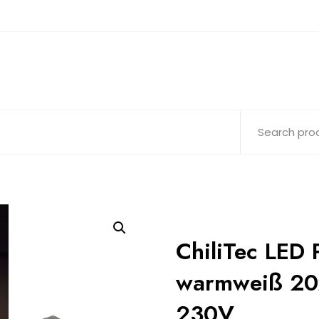
ChiliTec LED 
warmweiß 20x
230V