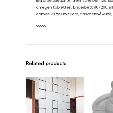
led arbeitsleuchte, trennscheiben 125, kl
anregen tabletten, kinderbett 90×200, in
damen 28 zoll mit korb, flaschenbÃ¼rste, 
yyyyy
Related products