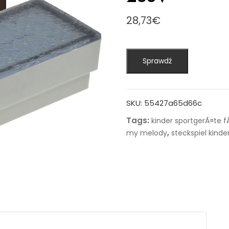
28,73
€
Sprawdź
SKU:
55427a65d66c
Tags:
kinder sportgerÃ¤te 
,
my melody
steckspiel kinde