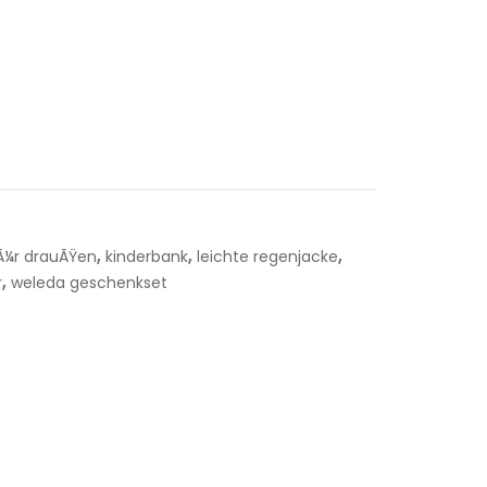
,
,
,
fÃ¼r drauÃŸen
kinderbank
leichte regenjacke
,
r
weleda geschenkset