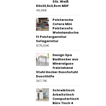
Stk. Weiß
60x23,5x3,8cm MDF
46,99
€
Polsterecke
Cotere Mini
Polstersofa
Wohnlandscha
ft Polstergarnitur
Sofagarnitur
1075,00
€
Design Spa
Badhocker aus
Mineralguss
freistehend
Stuhl Hocker Duschstuhl
Duschhilfe
267,71
€
Schreibtisch
Arbeitstisch
Computertisch
Büro Tisch 4