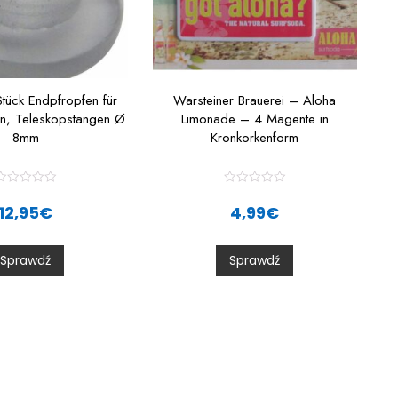
tück Endpfropfen für
Warsteiner Brauerei – Aloha
n, Teleskopstangen Ø
Limonade – 4 Magente in
8mm
Kronkorkenform
R
R
a
a
12,95
€
4,99
€
t
e
e
d
d
0
0
Sprawdź
Sprawdź
o
o
u
u
t
o
o
f
5
5