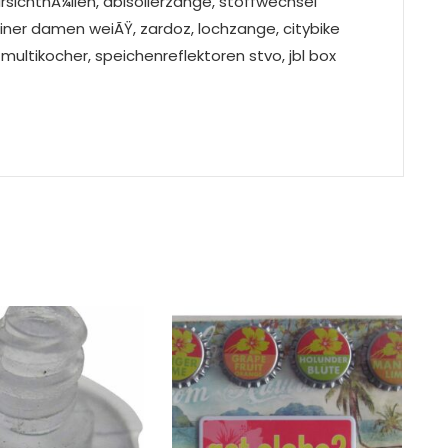
arsichthÃ¼llen, abisolierzange, stoffwechsel
liner damen weiÃŸ, zardoz, lochzange, citybike
multikocher, speichenreflektoren stvo, jbl box