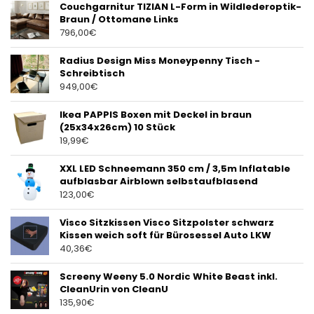
Couchgarnitur TIZIAN L-Form in Wildlederoptik-
Braun / Ottomane Links
796,00
€
Radius Design Miss Moneypenny Tisch -
Schreibtisch
949,00
€
Ikea PAPPIS Boxen mit Deckel in braun
(25x34x26cm) 10 Stück
19,99
€
XXL LED Schneemann 350 cm / 3,5m Inflatable
aufblasbar Airblown selbstaufblasend
123,00
€
Visco Sitzkissen Visco Sitzpolster schwarz
Kissen weich soft für Bürosessel Auto LKW
40,36
€
Screeny Weeny 5.0 Nordic White Beast inkl.
CleanUrin von CleanU
135,90
€