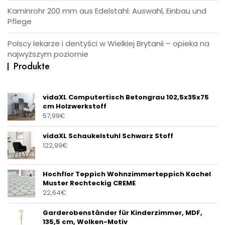
Kaminrohr 200 mm aus Edelstahl: Auswahl, Einbau und
Pflege
Polscy lekarze i dentyści w Wielkiej Brytanii – opieka na
najwyższym poziomie
Produkte
vidaXL Computertisch Betongrau 102,5x35x75
cm Holzwerkstoff
57,99
€
vidaXL Schaukelstuhl Schwarz Stoff
122,99
€
Hochflor Teppich Wohnzimmerteppich Kachel
Muster Rechteckig CREME
22,64
€
Garderobenständer für Kinderzimmer, MDF,
135,5 cm, Wolken-Motiv