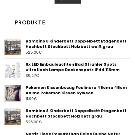
u
t
o
f
5
PRODUKTE
Bambino 8 Kinderbett Doppelbett Etagenbett
Hochbett Stockbett Holzbett weiß grau
525,00
€
6x LED Einbauleuchten Bad Strahler Spots
ultraflach Lampe Deckenspots IP44 115mm
39,27
€
Pokemon Kissenbezug Feelinara 45cm x 45cm
Anime Pokemon Kissen Sylveon
11,99
€
Bambino 8 Kinderbett Doppelbett Etagenbett
Hochbett Stockbett Holzbett grau
525,00
€
Norris Liege Polyurethan Beige Buche Natur