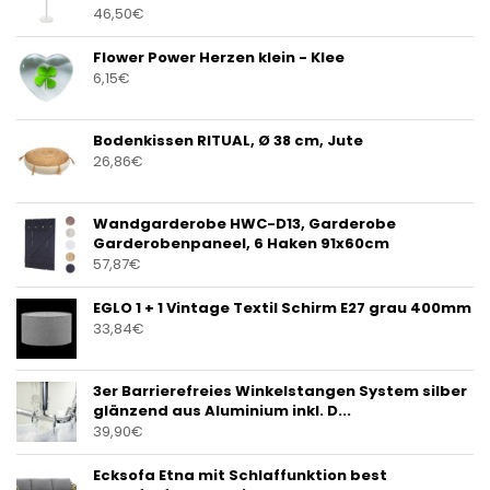
46,50
€
Flower Power Herzen klein - Klee
6,15
€
Bodenkissen RITUAL, Ø 38 cm, Jute
26,86
€
Wandgarderobe HWC-D13, Garderobe
Garderobenpaneel, 6 Haken 91x60cm
57,87
€
EGLO 1 + 1 Vintage Textil Schirm E27 grau 400mm
33,84
€
3er Barrierefreies Winkelstangen System silber
glänzend aus Aluminium inkl. D...
39,90
€
Ecksofa Etna mit Schlaffunktion best