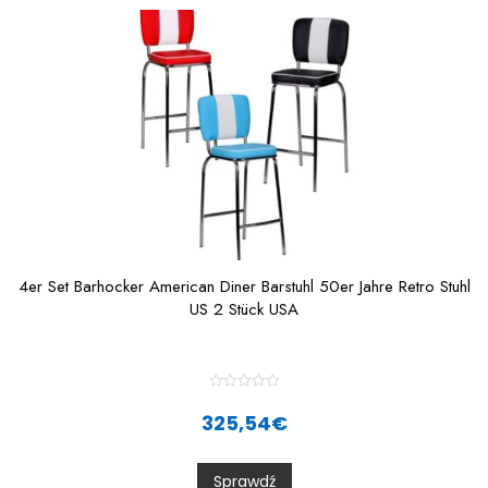
4er Set Barhocker American Diner Barstuhl 50er Jahre Retro Stuhl
US 2 Stück USA
R
a
325,54
€
t
e
d
0
Sprawdź
o