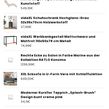
Kunststoff
549,16
€
vidaXL Schuhschrank Hochglanz-Grau
32x35x70cm Holzwerkstoff
37,99
€
vidaXL Werkbankgestell Mattschwarz und
Mattrot 110x50x79 cm Metall
74,99
€
Rechte Ecke zu Salon in Farbe Marine aus der
Kollektion RATLO Konsimo
1299,99
€
XXL Ecksofa in U-Form Vera mit Schlaffunktion
949,00
€
Moderner Kurzflor Teppich „Splash-Brush“
Design bunt creme pink
34,11
€