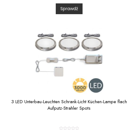
d
0
Sprawdź
o
u
t
o
f
5
3 LED Unterbau-Leuchten Schrank-Licht Küchen-Lampe flach
Aufputz-Strahler Spots
R
a