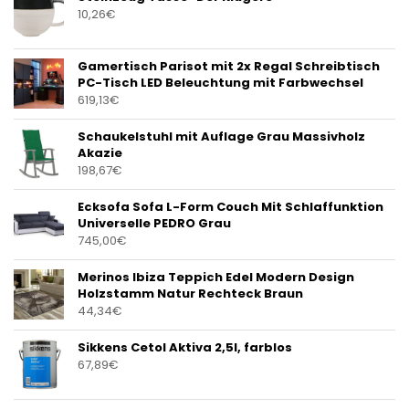
10,26
€
Gamertisch Parisot mit 2x Regal Schreibtisch
PC-Tisch LED Beleuchtung mit Farbwechsel
619,13
€
Schaukelstuhl mit Auflage Grau Massivholz
Akazie
198,67
€
Ecksofa Sofa L-Form Couch Mit Schlaffunktion
Universelle PEDRO Grau
745,00
€
Merinos Ibiza Teppich Edel Modern Design
Holzstamm Natur Rechteck Braun
44,34
€
Sikkens Cetol Aktiva 2,5l, farblos
67,89
€