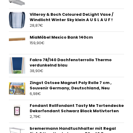
Villeroy & Boch Coloured DeLight Vase /
Windlicht Winter Sky klein A U S L A U F !
28,87
€
MiaMöbel Mexico Bank 140cm
159,90
€
Fakro 78/140 Dachfensterrollo Thermo
verdunkelnd blau
38,90
€
Zingst Ostsee Magnet Poly Rolle 7 cm ,
Souvenir Germany, Deutschland, Neu
6,98
€
Fondant Rollfondant Tasty Me Tortendecke
Dekorfondant Schwarz Black Motivtorten
2,79
€
bremermann Handtuchhalter mit Regal