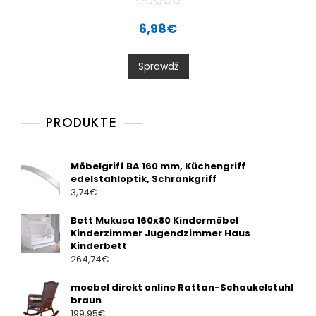
R
a
6,98
€
t
e
d
0
Sprawdź
o
u
t
o
f
5
PRODUKTE
Möbelgriff BA 160 mm, Küchengriff
edelstahloptik, Schrankgriff
3,74
€
Bett Mukusa 160x80 Kindermöbel
Kinderzimmer Jugendzimmer Haus
Kinderbett
264,74
€
moebel direkt online Rattan-Schaukelstuhl
braun
199,95
€