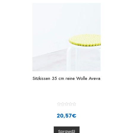
Sitzkissen 35 cm reine Wolle Aveva
R
a
20,57
€
t
e
d
0
Sprawdź
o