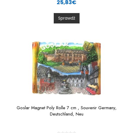
25,83
€
t
e
d
0
Sprawdź
o
u
t
o
f
5
Goslar Magnet Poly Rolle 7 cm , Souvenir Germany,
Deutschland, Neu