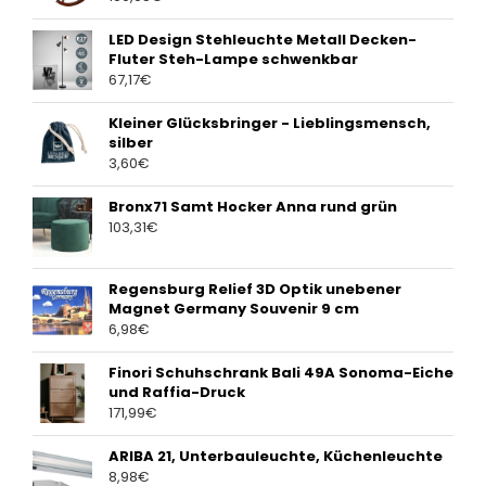
LED Design Stehleuchte Metall Decken-
Fluter Steh-Lampe schwenkbar
67,17
€
Kleiner Glücksbringer - Lieblingsmensch,
silber
3,60
€
Bronx71 Samt Hocker Anna rund grün
103,31
€
Regensburg Relief 3D Optik unebener
Magnet Germany Souvenir 9 cm
6,98
€
Finori Schuhschrank Bali 49A Sonoma-Eiche
und Raffia-Druck
171,99
€
ARIBA 21, Unterbauleuchte, Küchenleuchte
8,98
€