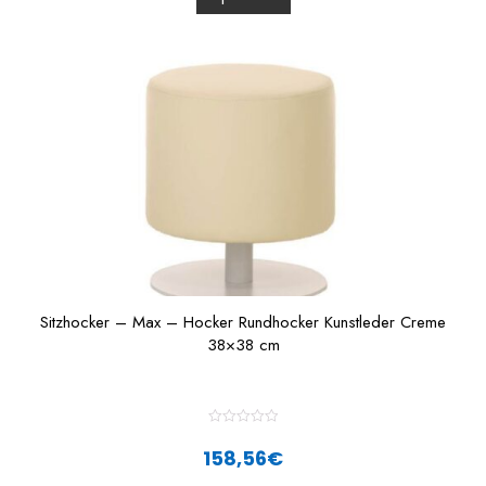
u
t
o
f
5
Sitzhocker – Max – Hocker Rundhocker Kunstleder Creme
38×38 cm
R
a
158,56
€
t
e