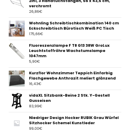
2in1, 3 Handtuchstangen, 56 x 43,5 cm,
verchromt
26,86
€
Wohnling Schreibtischkombination 140 cm
Eckschreibtisch Bürotisch Weiß PC Tisch
175,66
€
Fluoreszenzlampe F T8 G13 38W GroLux
Leuchtstoffröhre Wachstumslampe
1047mm
5,90
€
Kurzflor Wohnzimmer Teppich Einfarbig
Flachgewebe Anthrazit meliert glänzend
16,43
€
vidaXL Sitzbank-Beine 2 Stk. Y-Gestell
Gusseisen
83,99
€
Niedriger Design Hocker RUBIK Grau Würfel
Sitzhocker Schemel Kunstleder
99,00
€