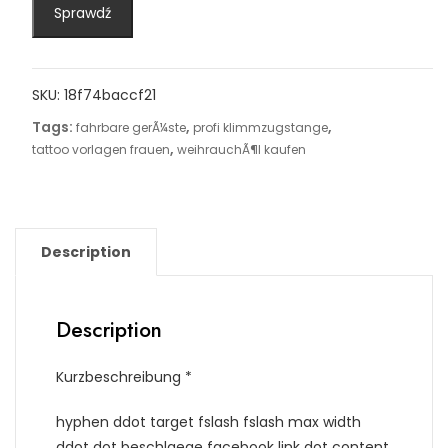
Sprawdź
SKU:
18f74baccf21
Tags:
,
,
fahrbare gerÃ¼ste
profi klimmzugstange
,
tattoo vorlagen frauen
weihrauchÃ¶l kaufen
Description
Description
Kurzbeschreibung *
hyphen ddot target fslash fslash max width
ddot dot beschlaege facebook link dot content