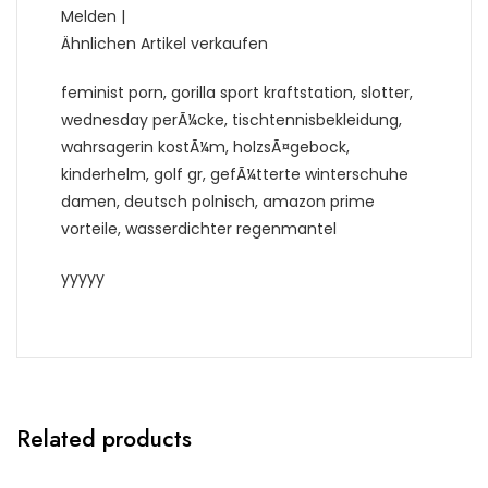
Melden |
Ähnlichen Artikel verkaufen
feminist porn, gorilla sport kraftstation, slotter,
wednesday perÃ¼cke, tischtennisbekleidung,
wahrsagerin kostÃ¼m, holzsÃ¤gebock,
kinderhelm, golf gr, gefÃ¼tterte winterschuhe
damen, deutsch polnisch, amazon prime
vorteile, wasserdichter regenmantel
yyyyy
Related products