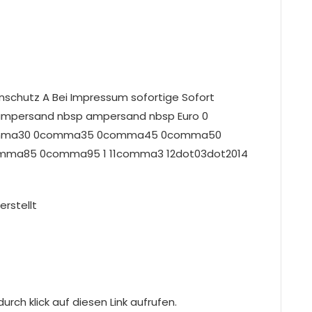
nschutz A Bei Impressum sofortige Sofort
 ampersand nbsp ampersand nbsp Euro 0
mma30 0comma35 0comma45 0comma50
a85 0comma95 1 11comma3 12dot03dot2014
erstellt
rch klick auf diesen Link aufrufen.