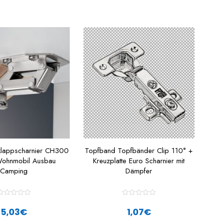
klappscharnier CH300
Topfband Topfbänder Clip 110° +
 Wohnmobil Ausbau
Kreuzplatte Euro Scharnier mit
Camping
Dämpfer
R
R
a
a
5,03
€
1,07
€
t