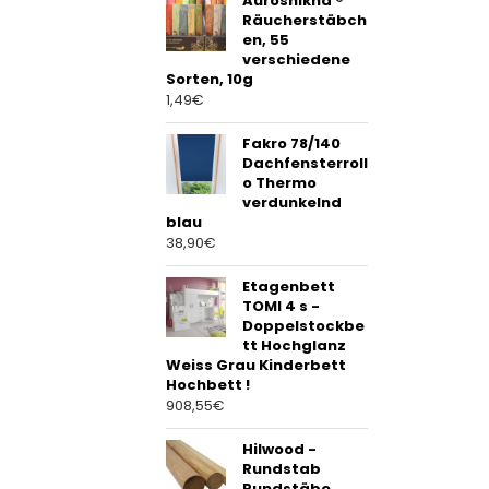
Auroshikha ®
Räucherstäbch
en, 55
verschiedene
Sorten, 10g
1,49
€
Fakro 78/140
Dachfensterroll
o Thermo
verdunkelnd
blau
38,90
€
Etagenbett
TOMI 4 s -
Doppelstockbe
tt Hochglanz
Weiss Grau Kinderbett
Hochbett !
908,55
€
Hilwood -
Rundstab
Rundstäbe