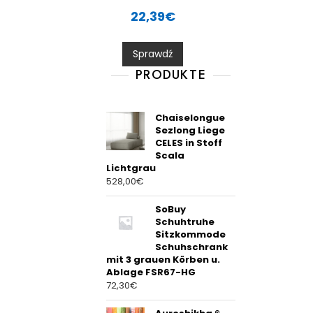
R
a
22,39
€
t
e
d
0
Sprawdź
o
u
t
PRODUKTE
o
f
5
Chaiselongue
Sezlong Liege
CELES in Stoff
Scala
Lichtgrau
528,00
€
SoBuy
Schuhtruhe
Sitzkommode
Schuhschrank
mit 3 grauen Körben u.
Ablage FSR67-HG
72,30
€