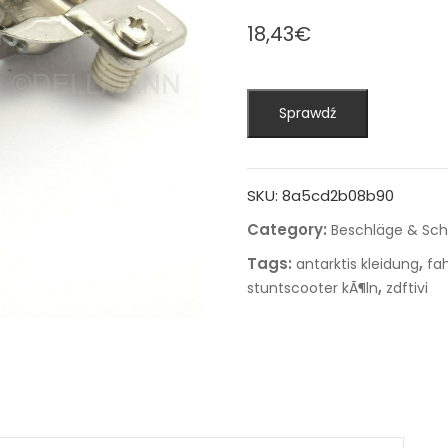
18,43
€
Sprawdź
SKU:
8a5cd2b08b90
Category:
Beschläge & Sch
Tags:
,
antarktis kleidung
fa
,
stuntscooter kÃ¶ln
zdftivi