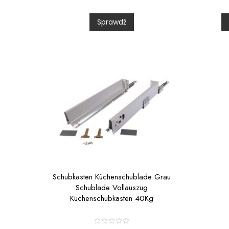
e
d
0
Sprawdź
o
u
t
t
o
f
f
5
Schubkasten Küchenschublade Grau
Schublade Vollauszug
Küchenschubkasten 40Kg