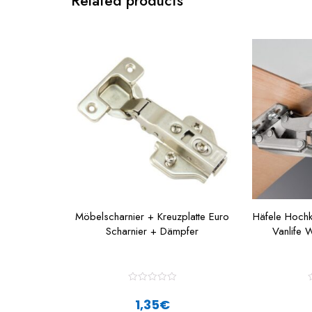
Related products
Möbelscharnier + Kreuzplatte Euro
Häfele Hoch
Scharnier + Dämpfer
Vanlife
R
a
1,35
€
t
t