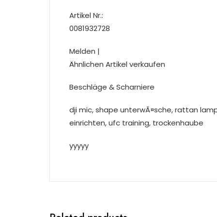
Artikel Nr.:
0081932728
Melden |
Ähnlichen Artikel verkaufen
Beschläge & Scharniere
dji mic, shape unterwÃ¤sche, rattan lam
einrichten, ufc training, trockenhaube
yyyyy