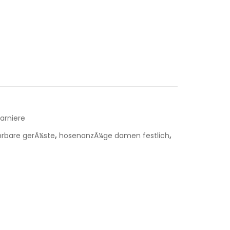
arniere
,
,
hrbare gerÃ¼ste
hosenanzÃ¼ge damen festlich