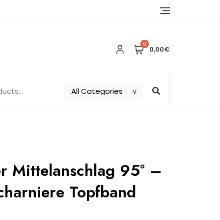
0
0,00€
r Mittelanschlag 95° –
harniere Topfband