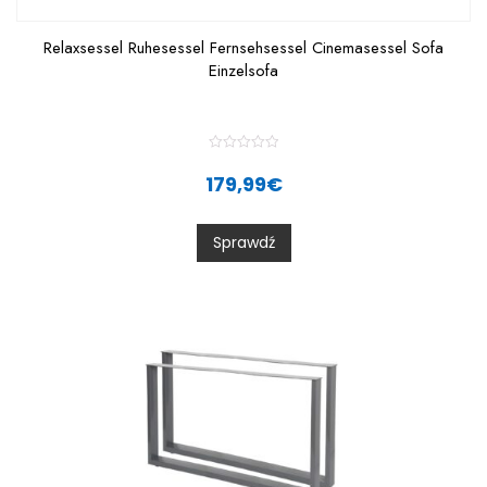
Relaxsessel Ruhesessel Fernsehsessel Cinemasessel Sofa
Einzelsofa
R
a
179,99
€
t
e
d
0
Sprawdź
o
u
t
o
f
5