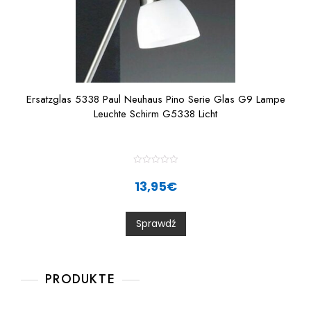
Ersatzglas 5338 Paul Neuhaus Pino Serie Glas G9 Lampe
Leuchte Schirm G5338 Licht
R
a
13,95
€
t
e
d
0
Sprawdź
o
u
t
o
f
5
PRODUKTE