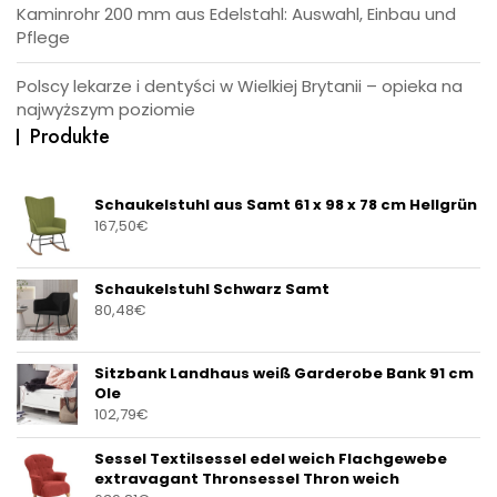
Kaminrohr 200 mm aus Edelstahl: Auswahl, Einbau und
Pflege
Polscy lekarze i dentyści w Wielkiej Brytanii – opieka na
najwyższym poziomie
Produkte
Schaukelstuhl aus Samt 61 x 98 x 78 cm Hellgrün
167,50
€
Schaukelstuhl Schwarz Samt
80,48
€
Sitzbank Landhaus weiß Garderobe Bank 91 cm
Ole
102,79
€
Sessel Textilsessel edel weich Flachgewebe
extravagant Thronsessel Thron weich