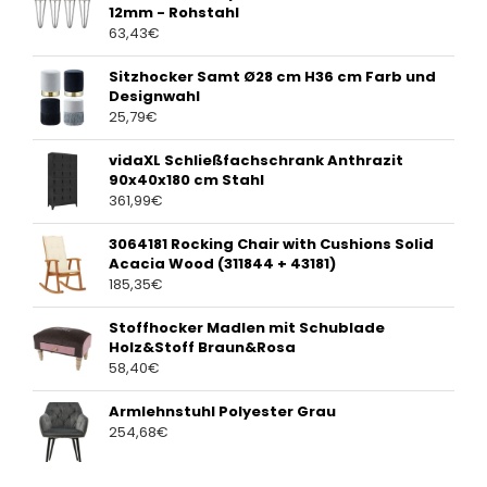
12mm - Rohstahl
63,43
€
Sitzhocker Samt Ø28 cm H36 cm Farb und
Designwahl
25,79
€
vidaXL Schließfachschrank Anthrazit
90x40x180 cm Stahl
361,99
€
3064181 Rocking Chair with Cushions Solid
Acacia Wood (311844 + 43181)
185,35
€
Stoffhocker Madlen mit Schublade
Holz&Stoff Braun&Rosa
58,40
€
Armlehnstuhl Polyester Grau
254,68
€