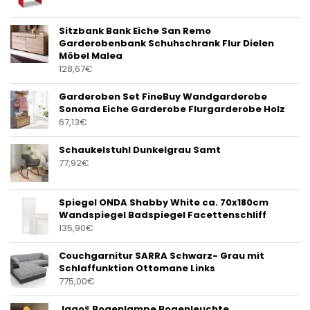
Sitzbank Bank Eiche San Remo
Garderobenbank Schuhschrank Flur Dielen
Möbel Malea
128,67
€
Garderoben Set FineBuy Wandgarderobe
Sonoma Eiche Garderobe Flurgarderobe Holz
67,13
€
Schaukelstuhl Dunkelgrau Samt
77,92
€
Spiegel ONDA Shabby White ca. 70x180cm
Wandspiegel Badspiegel Facettenschliff
135,90
€
Couchgarnitur SARRA Schwarz- Grau mit
Schlaffunktion Ottomane Links
775,00
€
Jago® Bogenlampe Bogenleuchte