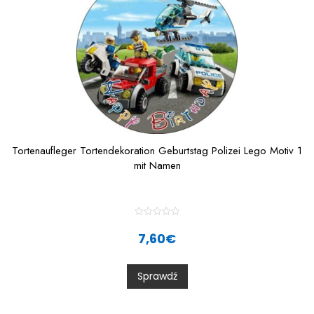
Tortenaufleger Tortendekoration Geburtstag Polizei Lego Motiv 1
mit Namen
R
a
7,60
€
t
e
d
0
Sprawdź
o
u
t
o
f