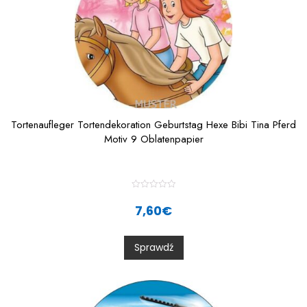
Tortenaufleger Tortendekoration Geburtstag Hexe Bibi Tina Pferd
Motiv 9 Oblatenpapier
R
a
7,60
€
t
e
d
0
Sprawdź
o
u
t
o
f
5