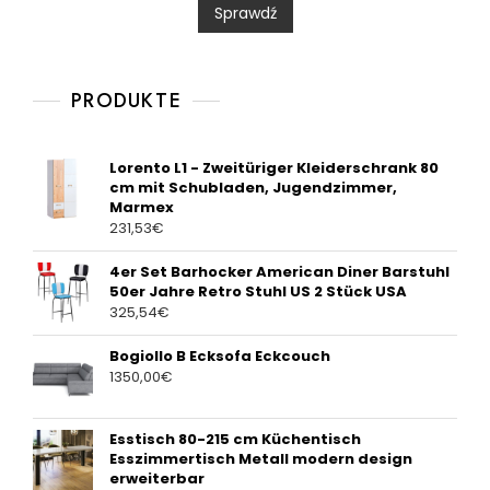
Sprawdź
o
u
t
o
f
5
PRODUKTE
Lorento L1 - Zweitüriger Kleiderschrank 80
cm mit Schubladen, Jugendzimmer,
Marmex
231,53
€
4er Set Barhocker American Diner Barstuhl
50er Jahre Retro Stuhl US 2 Stück USA
325,54
€
Bogiollo B Ecksofa Eckcouch
1350,00
€
Esstisch 80-215 cm Küchentisch
Esszimmertisch Metall modern design
erweiterbar