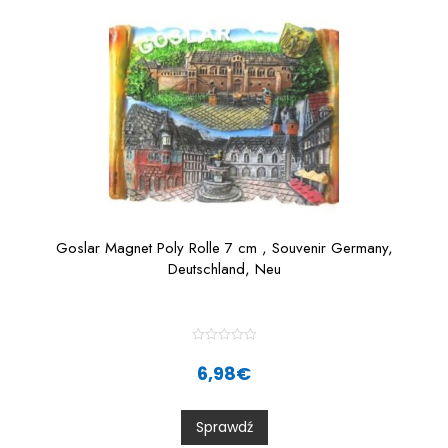
5
Goslar Magnet Poly Rolle 7 cm , Souvenir Germany,
Deutschland, Neu
R
a
6,98
€
t
e
d
0
Sprawdź
o
u
t