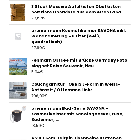
3 Stück Massive Apfelkisten Obstkisten
holzkiste Obstkiste aus dem Alten Land
23,67
€
bremermann Kosmetikeimer SAVONA inkl.
Wandhalterung - 6 Liter (weiß,
quadratisch)
27,90
€
Fehmarn Ostsee mit Brücke Germany Foto
Magnet Reise Souvenir, Neu
5,94
€
Couchgarnitur TORRIS L-Form in Weiss-
Anthrazit / Ottomane Links
796,00
€
bremermann Bad-Serie SAVONA -
Kosmetikeimer mit Schwingdeckel, rund,
Badeimer, ...
18,59
€
4 x 30.5cm Hairpin Tischbeine 3 Streben -