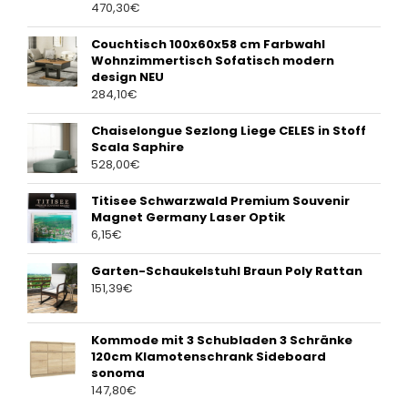
470,30
€
Couchtisch 100x60x58 cm Farbwahl
Wohnzimmertisch Sofatisch modern
design NEU
284,10
€
Chaiselongue Sezlong Liege CELES in Stoff
Scala Saphire
528,00
€
Titisee Schwarzwald Premium Souvenir
Magnet Germany Laser Optik
6,15
€
Garten-Schaukelstuhl Braun Poly Rattan
151,39
€
Kommode mit 3 Schubladen 3 Schränke
120cm Klamotenschrank Sideboard
sonoma
147,80
€