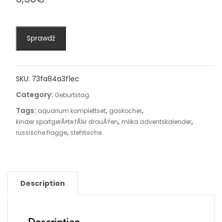
Sprawdź
SKU:
73fa84a3f1ec
Category:
Geburtstag
Tags:
,
,
aquarium komplettset
gaskocher
,
,
kinder sportgerÃ¤te fÃ¼r drauÃŸen
milka adventskalender
,
russische flagge
stehtische
Description
Description