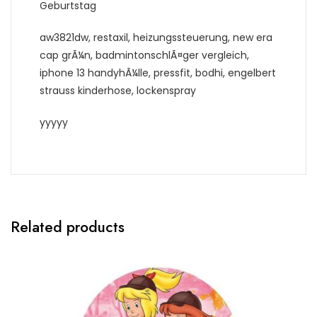
Geburtstag
aw3821dw, restaxil, heizungssteuerung, new era
cap grÃ¼n, badmintonschlÃ¤ger vergleich,
iphone 13 handyhÃ¼lle, pressfit, bodhi, engelbert
strauss kinderhose, lockenspray
yyyyy
Related products