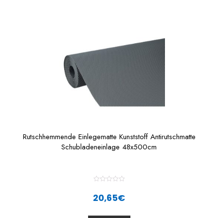
o
f
5
Rutschhemmende Einlegematte Kunststoff Antirutschmatte
Schubladeneinlage 48x500cm
R
a
20,65
€
t
e
d
0