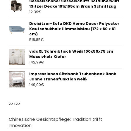
Sesselschoner Sesselschutz Sofaüberwurf
1Sitzer Decke 191x165cm Braun Schriftzug
12,39
€
Dreisitzer-Sofa DKD Home Decor Polyester
Kautschukholz Himmelsblau (172 x 80 x 81
cm)
518,85
€
vidaXL Schreibtisch Weiß 100x50x75 cm
Massivholz Kiefer
142,99
€
Impressionen Sitzbank Truhenbank Bank
Janne Truhenfunktion weiß
149,00
€
zzzzz
Chinesische Gesichtspflege: Tradition trifft
Innovation