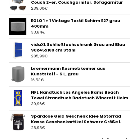
Couch 2-er, Couchgarnitur, Sofagarnitur
239,00
€
EGLO 1 + 1 Vintage Textil Schirm E27 grau
400mm
33,84
€
vidaXL Schließfachschrank Grau und Blau
90x45x180 cm Stahl
285,99
€
bremermann Kosmetikeimer aus
Kunststoff - 5 L, grau
16,53
€
NFL Handtuch Los Angeles Rams Beach
Towel Strandtuch Badetuch Wincraft Helm
30,96
€
Spardose Geld Geschenk Idee Motorrad
Kasse Geschenkartikel Schwarz Größe L
28,93
€