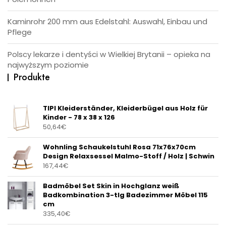
Kaminrohr 200 mm aus Edelstahl: Auswahl, Einbau und
Pflege
Polscy lekarze i dentyści w Wielkiej Brytanii – opieka na
najwyższym poziomie
Produkte
TIPI Kleiderständer, Kleiderbügel aus Holz für
Kinder - 78 x 38 x 126
50,64
€
Wohnling Schaukelstuhl Rosa 71x76x70cm
Design Relaxsessel Malmo-Stoff / Holz | Schwin
167,44
€
Badmöbel Set Skin in Hochglanz weiß
Badkombination 3-tlg Badezimmer Möbel 115
cm
335,40
€