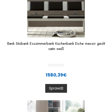
Bank Sitzbank Esszimmerbank Küchenbank Eiche massiv geölt
satin weiß
R
a
1580,39
€
t
e
d
0
Sprawdź
o
u
t
o
f
5