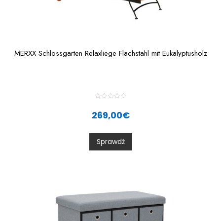
MERXX Schlossgarten Relaxliege Flachstahl mit Eukalyptusholz
R
a
269,00
€
t
e
d
0
Sprawdź
o
u
t
o
f
5