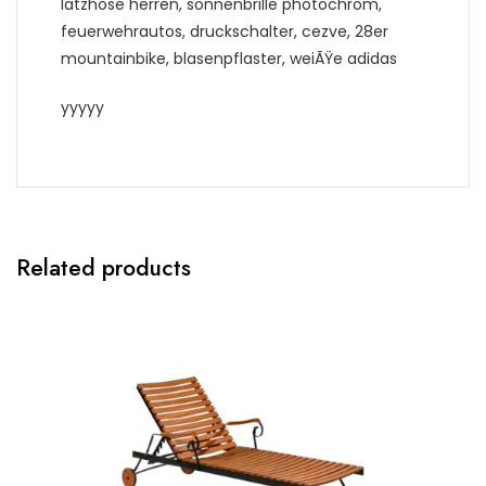
latzhose herren, sonnenbrille photochrom,
feuerwehrautos, druckschalter, cezve, 28er
mountainbike, blasenpflaster, weiÃŸe adidas
yyyyy
Related products