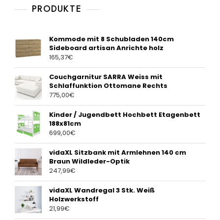
PRODUKTE
Kommode mit 8 Schubladen 140cm
Sideboard artisan Anrichte holz
165,37
€
Couchgarnitur SARRA Weiss mit
Schlaffunktion Ottomane Rechts
775,00
€
Kinder / Jugendbett Hochbett Etagenbett
188x81cm
699,00
€
vidaXL Sitzbank mit Armlehnen 140 cm
Braun Wildleder-Optik
247,99
€
vidaXL Wandregal 3 Stk. Weiß
Holzwerkstoff
21,99
€