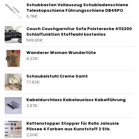
Schubkasten Vollauszug Schubladenschiene
Teleskopschiene Führungsschiene DB45PO
6,78
€
Couch Couchgarnitur Sofa Polsterecke 4112200
Schlaffunktion Stoffwahl kostenlos
599,90
€
Wanderer Woman Wundertüte
8,22
€
Schaukelstuhl Creme Samt
77,92
€
Kabeldurchlass Kabelauslass Kabelführung
3,87
€
Kettenstopper Stopper für Rollo Jalousie
Plissee 4 Farben aus Kunststoff 2 Stk.
2,00
€