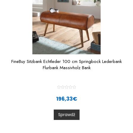
FineBuy Sitzbank Echtleder 100 cm Springbock Lederbank
Flurbank Massivholz Bank
R
a
196,33
€
t
e
d
0
Sprawdź
o
u
t
o
f
5