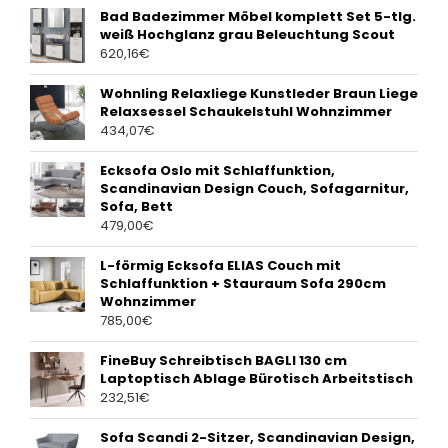
Bad Badezimmer Möbel komplett Set 5-tlg.
weiß Hochglanz grau Beleuchtung Scout
620,16
€
Wohnling Relaxliege Kunstleder Braun Liege
Relaxsessel Schaukelstuhl Wohnzimmer
434,07
€
Ecksofa Oslo mit Schlaffunktion,
Scandinavian Design Couch, Sofagarnitur,
Sofa, Bett
479,00
€
L-förmig Ecksofa ELIAS Couch mit
Schlaffunktion + Stauraum Sofa 290cm
Wohnzimmer
785,00
€
FineBuy Schreibtisch BAGLI 130 cm
Laptoptisch Ablage Bürotisch Arbeitstisch
232,51
€
Sofa Scandi 2-Sitzer, Scandinavian Design,