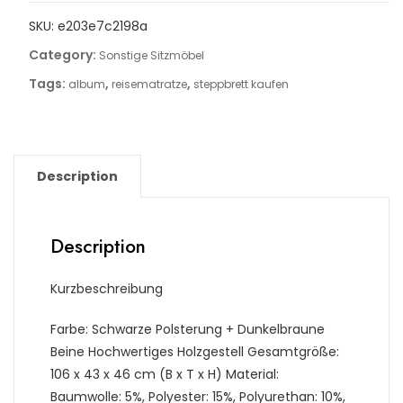
SKU:
e203e7c2198a
Category:
Sonstige Sitzmöbel
Tags:
,
,
album
reisematratze
steppbrett kaufen
Description
Description
Kurzbeschreibung
Farbe: Schwarze Polsterung + Dunkelbraune
Beine Hochwertiges Holzgestell Gesamtgröße:
106 x 43 x 46 cm (B x T x H) Material:
Baumwolle: 5%, Polyester: 15%, Polyurethan: 10%,