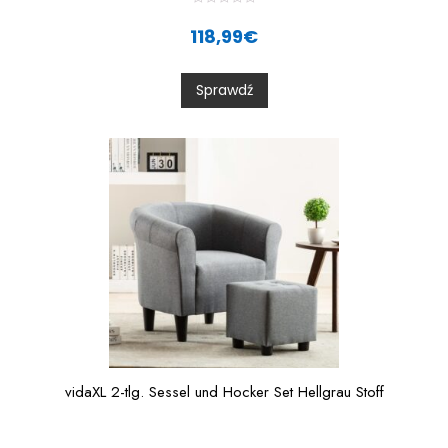
R
a
118,99
€
t
e
d
0
Sprawdź
o
u
t
o
f
5
vidaXL 2-tlg. Sessel und Hocker Set Hellgrau Stoff