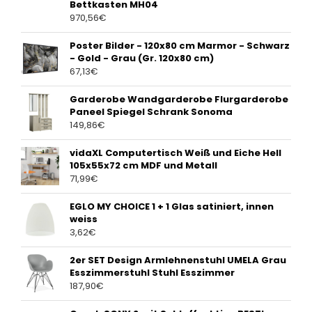
Bettkasten MH04
970,56
€
Poster Bilder - 120x80 cm Marmor - Schwarz
- Gold - Grau (Gr. 120x80 cm)
67,13
€
Garderobe Wandgarderobe Flurgarderobe
Paneel Spiegel Schrank Sonoma
149,86
€
vidaXL Computertisch Weiß und Eiche Hell
105x55x72 cm MDF und Metall
71,99
€
EGLO MY CHOICE 1 + 1 Glas satiniert, innen
weiss
3,62
€
2er SET Design Armlehnenstuhl UMELA Grau
Esszimmerstuhl Stuhl Esszimmer
187,90
€