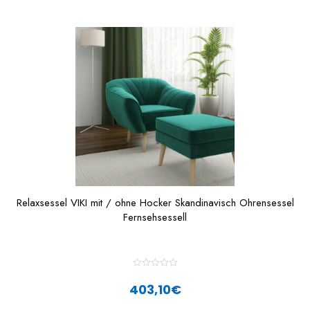
Relaxsessel VIKI mit / ohne Hocker Skandinavisch Ohrensessel
Fernsehsessell
R
a
403,10
€
t
e
d