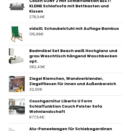
Couch SONY 2 mit Schlaffunktion BEST!
KLEINE Schlafsofa mit Bettkasten und
Kissen
278,04
€
vidaXL Schaukelstuhl mit Auflage Bambus
135,99
€
Badmöbel Set Beach weiß Hochglanz und
grau Waschtisch hängend Waschbecken
opt.
382,43
€
Ziegel Riemchen, Wandverblender,
Ziegelfliesen für innen und Außenbereich
32,00
€
Couchgarnitur Liberto U Form
Schlaffunktion Couch Polster Sofa
Wohnlandschaft
877,54
€
Alu-Paneelwagen für Schiebegardinen