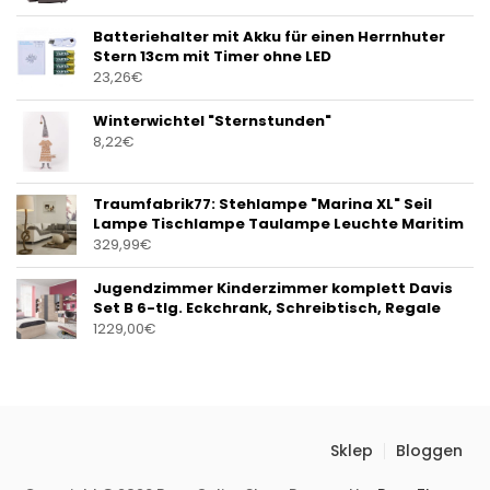
Batteriehalter mit Akku für einen Herrnhuter
Stern 13cm mit Timer ohne LED
23,26
€
Winterwichtel "Sternstunden"
8,22
€
Traumfabrik77: Stehlampe "Marina XL" Seil
Lampe Tischlampe Taulampe Leuchte Maritim
329,99
€
Jugendzimmer Kinderzimmer komplett Davis
Set B 6-tlg. Eckchrank, Schreibtisch, Regale
1229,00
€
Sklep
Bloggen