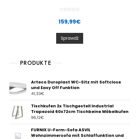
R
a
159,99
€
t
e
d
0
Sprawdź
o
u
t
o
f
5
PRODUKTE
Arteco Duroplast WC-Sitz mit Softclose
und Easy Off Funktion
41,33
€
Tischkufen 2x Tischgestell Industrial
Trapezoid 60x72cm Tischbeine Möbelkufen
96,12
€
FURNIX U-Form-Sofa ASVIL
Wohnzimmersofa mit Schlaffunktion und