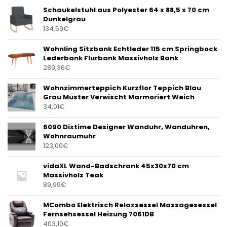
Schaukelstuhl aus Polyester 64 x 88,5 x 70 cm
Dunkelgrau
134,59
€
Wohnling Sitzbank Echtleder 115 cm Springbock
Lederbank Flurbank Massivholz Bank
289,36
€
Wohnzimmerteppich Kurzflor Teppich Blau
Grau Muster Verwischt Marmoriert Weich
34,01
€
6090 Dixtime Designer Wanduhr, Wanduhren,
Wohnraumuhr
123,00
€
vidaXL Wand-Badschrank 45x30x70 cm
Massivholz Teak
89,99
€
MCombo Elektrisch Relaxsessel Massagesessel
Fernsehsessel Heizung 7061DB
403,10
€