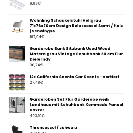
9,99
€
Wohnling Schaukelstuhl Hellgrau
71x76x70cm Design Relaxsessel Samt / Holz
| Schwingse
167,94
€
Garderobe Bank Sitzbank Used Wood
Matera grau Vintage Schuhbank 80 cm Flur
Diele Indy
90,74
€
12x California Scents Car Scents - sortiert
27,48
€
Garderoben Set Flur Garderobe weiß
Landhaus mit Schuhbank Kommode Paneel
Baxter
403,10
€
Thronsessel / schwarz