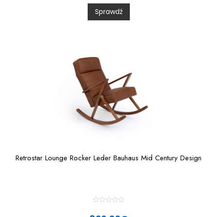
0
Sprawdź
o
u
t
o
f
5
Retrostar Lounge Rocker Leder Bauhaus Mid Century Design
R
a