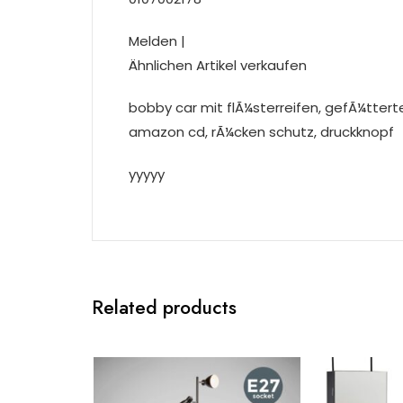
Melden |
Ähnlichen Artikel verkaufen
bobby car mit flÃ¼sterreifen, gefÃ¼ttert
amazon cd, rÃ¼cken schutz, druckknopf
yyyyy
Related products