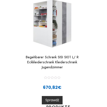
Begehbarer Schrank SISI SI01 L/ R
Eckkleiderschrank Kleiderschrank
Jugendzimmer
R
a
670,82
€
t
e
d
0
Sprawdź
o
u
t