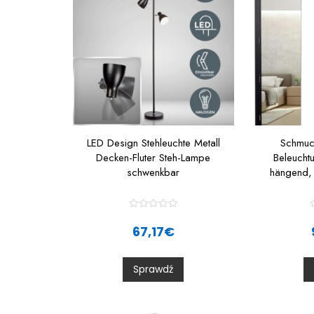
LED Design Stehleuchte Metall
Schmuc
Decken-Fluter Steh-Lampe
Beleucht
schwenkbar
hängend, 
R
a
67,17
€
t
t
e
d
0
Sprawdź
o
u
t
t
o
f
f
5