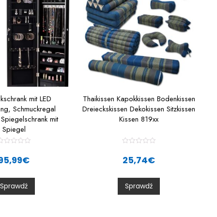
kschrank mit LED
Thaikissen Kapokkissen Bodenkissen
ung, Schmuckregal
Dreieckskissen Dekokissen Sitzkissen
Spiegelschrank mit
Kissen 819xx
Spiegel
R
R
a
a
95,99
€
25,74
€
t
e
e
d
d
0
0
Sprawdź
Sprawdź
o
o
u
u
t
o
o
f
5
5