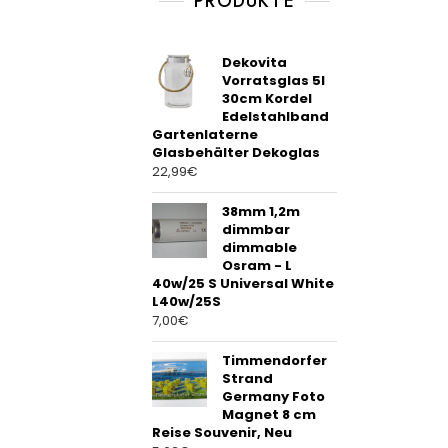
PRODUKTE
o
f
5
Dekovita
Vorratsglas 5l
30cm Kordel
Edelstahlband
Gartenlaterne
Glasbehälter Dekoglas
22,99
€
38mm 1,2m
dimmbar
dimmable
Osram - L
40w/25 S Universal White
L40w/25S
7,00
€
Timmendorfer
Strand
Germany Foto
Magnet 8 cm
Reise Souvenir, Neu