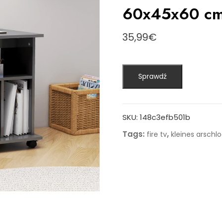
60x45x60 cm 
35,99
€
Sprawdź
SKU:
148c3efb501b
Tags:
,
fire tv
kleines arschl