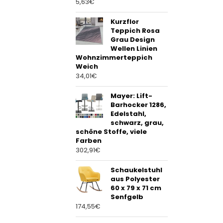
5,63
€
Kurzflor
Teppich Rosa
Grau Design
Wellen Linien
Wohnzimmerteppich
Weich
34,01
€
Mayer: Lift-
Barhocker 1286,
Edelstahl,
schwarz, grau,
schöne Stoffe, viele
Farben
302,91
€
Schaukelstuhl
aus Polyester
60 x 79 x 71 cm
Senfgelb
174,55
€