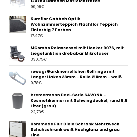
120x60 Bärchen Motiv Matratze
99,95
€
Kurzflor Gabbeh Optik
Wohnzimmerteppich Flachflor Teppich
Einfarbig 7 Farben
17,47
€
MCombo Relaxsessel mit Hocker 9076, mit
Liegefunktion drebabar Mikrofaser
330,75
€
rewagi Gardinenröllchen Rollringe mit
Langer Haken 33mm - Rolle Ø 8mm – weiß
9,78
€
bremermann Bad-Serie SAVONA -
Kosmetikeimer mit Schwingdeckel, rund 5,5
Liter (grau)
22,73
€
Kommode Flur Diele Schrank Mehrzweck
Schuhschrank weiß Hochglanz und grau
Line