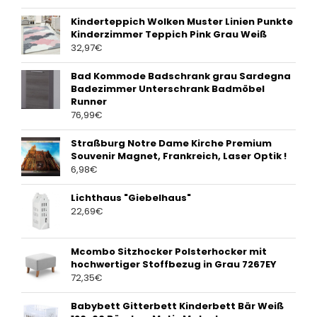
Kinderteppich Wolken Muster Linien Punkte
Kinderzimmer Teppich Pink Grau Weiß
32,97
€
Bad Kommode Badschrank grau Sardegna
Badezimmer Unterschrank Badmöbel
Runner
76,99
€
Straßburg Notre Dame Kirche Premium
Souvenir Magnet, Frankreich, Laser Optik !
6,98
€
Lichthaus "Giebelhaus"
22,69
€
Mcombo Sitzhocker Polsterhocker mit
hochwertiger Stoffbezug in Grau 7267EY
72,35
€
Babybett Gitterbett Kinderbett Bär Weiß