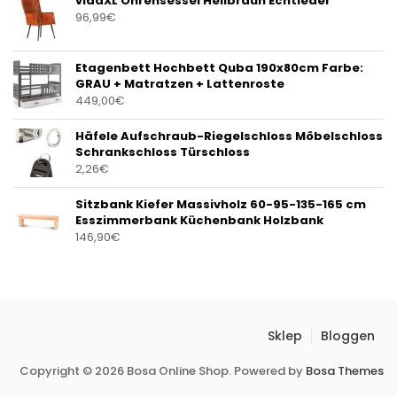
vidaXL Ohrensessel Hellbraun Echtleder
96,99
€
Etagenbett Hochbett Quba 190x80cm Farbe:
GRAU + Matratzen + Lattenroste
449,00
€
Häfele Aufschraub-Riegelschloss Möbelschloss
Schrankschloss Türschloss
2,26
€
Sitzbank Kiefer Massivholz 60-95-135-165 cm
Esszimmerbank Küchenbank Holzbank
146,90
€
Sklep
Bloggen
Copyright © 2026 Bosa Online Shop. Powered by
Bosa Themes