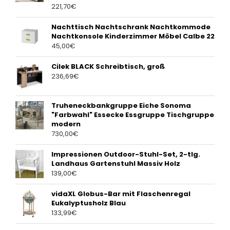
221,70
€
Nachttisch Nachtschrank Nachtkommode
Nachtkonsole Kinderzimmer Möbel Calbe 22
45,00
€
Cilek BLACK Schreibtisch, groß
236,69
€
Truheneckbankgruppe Eiche Sonoma
"Farbwahl" Essecke Essgruppe Tischgruppe
modern
730,00
€
Impressionen Outdoor-Stuhl-Set, 2-tlg.
Landhaus Gartenstuhl Massiv Holz
139,00
€
vidaXL Globus-Bar mit Flaschenregal
Eukalyptusholz Blau
133,99
€