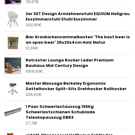
29,87
€
2er SET Design Armlehnenstuhl EQUIUM Hellgrau
Esszimmerstuhl Stuhl Esszimmer
320,90
€
Bier Kronkorkensammelkasten 'The best beer is
an open beer' 25x20x4cm Holz Natur
12,39
€
Retrostar Lounge Rocker Leder Premium
Bauhaus Mid Century Design
1069,00
€
Master Massage Berkeley Ergonomic
Sattelhocker Split-Sitz Drehhocker Rollhocker
206,62
€
1 Paar Schwerlastauszug 136Kg
Schwerlastschienen Schublade
Teleskopauszug DB53
27,71
€