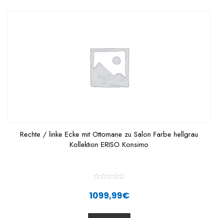
Rechte / linke Ecke mit Ottomane zu Salon Farbe hellgrau
Kollektion ERISO Konsimo
R
a
1099,99
€
t
e
d
0