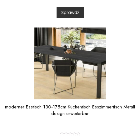
e
d
0
Sprawdź
o
u
t
o
f
5
moderner Esstisch 130-175cm Küchentisch Esszimmertisch Metall
design erweiterbar
R