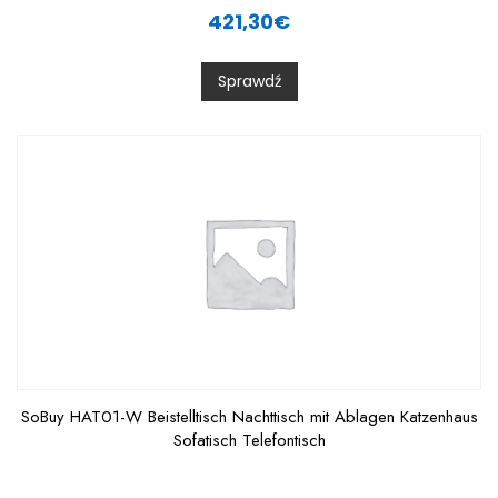
a
421,30
€
t
e
d
0
Sprawdź
o
u
t
o
f
5
SoBuy HAT01-W Beistelltisch Nachttisch mit Ablagen Katzenhaus
Sofatisch Telefontisch