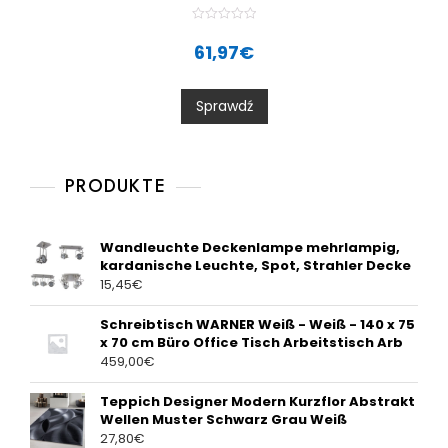
R
a
61,97
€
t
e
d
0
Sprawdź
o
u
t
o
f
5
PRODUKTE
Wandleuchte Deckenlampe mehrlampig,
kardanische Leuchte, Spot, Strahler Decke
15,45
€
Schreibtisch WARNER Weiß - Weiß - 140 x 75
x 70 cm Büro Office Tisch Arbeitstisch Arb
459,00
€
Teppich Designer Modern Kurzflor Abstrakt
Wellen Muster Schwarz Grau Weiß
27,80
€