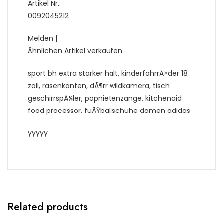
Artikel Nr.:
0092045212
Melden |
Ähnlichen Artikel verkaufen
sport bh extra starker halt, kinderfahrrÃ¤der 18
zoll, rasenkanten, dÃ¶rr wildkamera, tisch
geschirrspÃ¼ler, popnietenzange, kitchenaid
food processor, fuÃŸballschuhe damen adidas
yyyyy
Related products