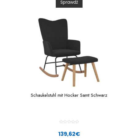
Sprawdź
o
u
t
o
f
5
Schaukelstuhl mit Hocker Samt Schwarz
R
a
139,62
€
t