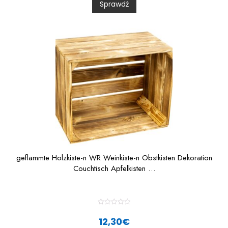
Sprawdź
o
u
t
o
f
5
geflammte Holzkiste-n WR Weinkiste-n Obstkisten Dekoration
Couchtisch Apfelkisten …
R
a
12,30
€
t