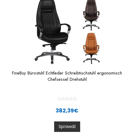
FineBuy Bürostuhl Echtleder Schreibtischstuhl ergonomisch
Chefsessel Drehstuhl
R
a
382,39
€
t
e
d
0
Sprawdź
o
u
t