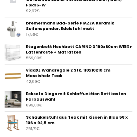
FSR35-W
92,97
€
bremermann Bad-Serie PIAZZA Keramik
Seifenspender, Edelstahl matt
17,56
€
Etagenbett Hochbett CARINO 3 190x80cm WEIß+
Lattenroste + Matratzen
559,00
€
vidaXL Wandregale 2 Stk. 110x10x10 cm
Massivholz Teak
42,99
€
Ecksofa Diego mit Schlaffunktion Bettkasten
Farbauswahl
899,00
€
Schaukelstuhl aus Teak mit Kissen in Blau 58 x
106 x 92,5 cm
251,71
€