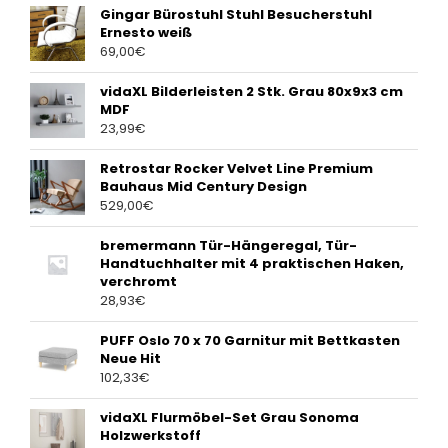
Gingar Bürostuhl Stuhl Besucherstuhl
Ernesto weiß
69,00
€
vidaXL Bilderleisten 2 Stk. Grau 80x9x3 cm
MDF
23,99
€
Retrostar Rocker Velvet Line Premium
Bauhaus Mid Century Design
529,00
€
bremermann Tür-Hängeregal, Tür-
Handtuchhalter mit 4 praktischen Haken,
verchromt
28,93
€
PUFF Oslo 70 x 70 Garnitur mit Bettkasten
Neue Hit
102,33
€
vidaXL Flurmöbel-Set Grau Sonoma
Holzwerkstoff