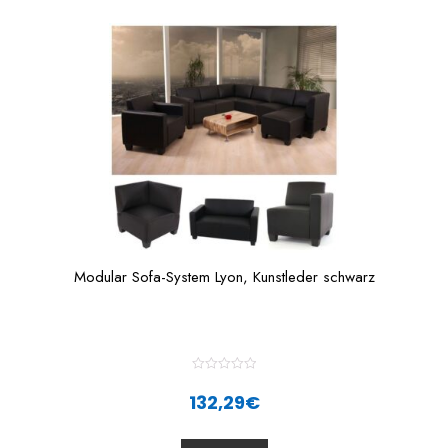
o
f
5
Modular Sofa-System Lyon, Kunstleder schwarz
R
a
132,29
€
t
e
d
0