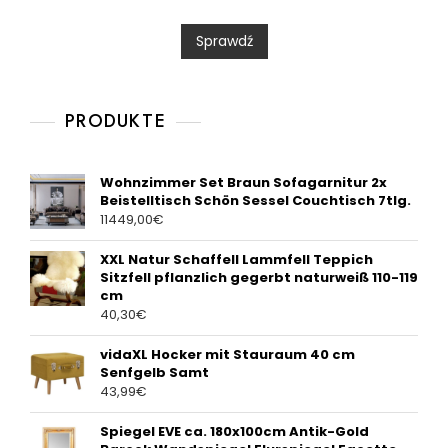
e
d
0
Sprawdź
o
u
t
o
f
5
PRODUKTE
Wohnzimmer Set Braun Sofagarnitur 2x
Beistelltisch Schön Sessel Couchtisch 7tlg.
11449,00
€
XXL Natur Schaffell Lammfell Teppich
Sitzfell pflanzlich gegerbt naturweiß 110-119
cm
40,30
€
vidaXL Hocker mit Stauraum 40 cm
Senfgelb Samt
43,99
€
Spiegel EVE ca. 180x100cm Antik-Gold