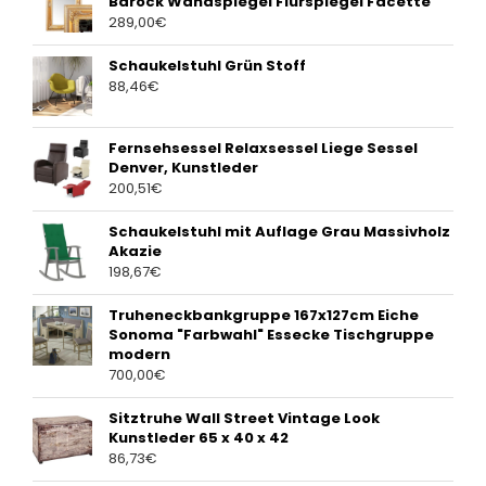
Barock Wandspiegel Flurspiegel Facette
289,00
€
Schaukelstuhl Grün Stoff
88,46
€
Fernsehsessel Relaxsessel Liege Sessel
Denver, Kunstleder
200,51
€
Schaukelstuhl mit Auflage Grau Massivholz
Akazie
198,67
€
Truheneckbankgruppe 167x127cm Eiche
Sonoma "Farbwahl" Essecke Tischgruppe
modern
700,00
€
Sitztruhe Wall Street Vintage Look
Kunstleder 65 x 40 x 42
86,73
€