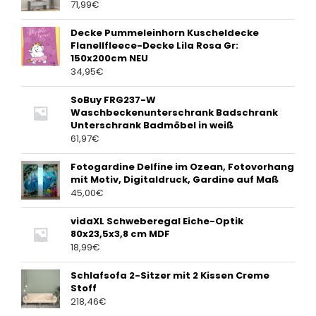
71,99
€
Decke Pummeleinhorn Kuscheldecke
Flanellfleece-Decke Lila Rosa Gr:
150x200cm NEU
34,95
€
SoBuy FRG237-W
Waschbeckenunterschrank Badschrank
Unterschrank Badmöbel in weiß
61,97
€
Fotogardine Delfine im Ozean, Fotovorhang
mit Motiv, Digitaldruck, Gardine auf Maß
45,00
€
vidaXL Schweberegal Eiche-Optik
80x23,5x3,8 cm MDF
18,99
€
Schlafsofa 2-Sitzer mit 2 Kissen Creme
Stoff
218,46
€