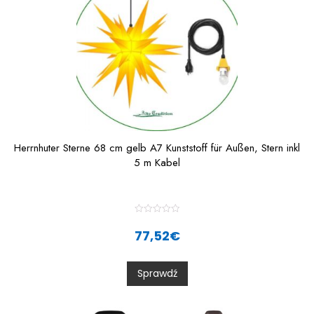
Herrnhuter Sterne 68 cm gelb A7 Kunststoff für Außen, Stern inkl
5 m Kabel
R
a
77,52
€
t
e
d
0
Sprawdź
o
u
t
o
f
5