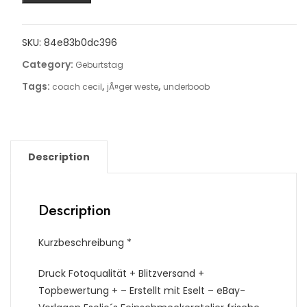
SKU:
84e83b0dc396
Category:
Geburtstag
Tags:
,
,
coach cecil
jÃ¤ger weste
underboob
Description
Description
Kurzbeschreibung *
Druck Fotoqualität + Blitzversand +
Topbewertung + – Erstellt mit Eselt – eBay-